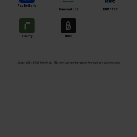
Pay By Bank
Bancontact
KBC / CBC
Riverty
Billie
Copyright ; 2026 Ome Dick . Alle rechten voorbehouden
Powered by
nopCommerce