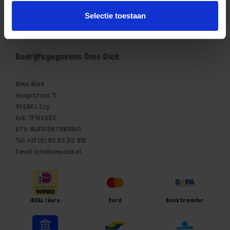
Mijn account
Selectie toestaan
Winkelwagen
Bedrijfsgegevens Ome Dick
Ome Dick
Hoogstraat 11
5469EL Erp
KvK: 17140625
BTW: NL810287985B01
Tel: +31 (0) 85 20 20 913
Email: info@omedick.nl
iDEAL | Wero
Card
Bank transfer