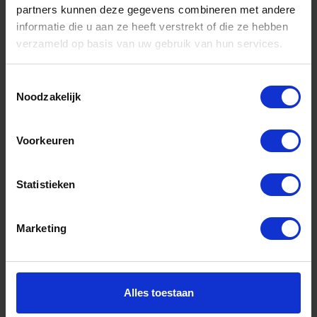
partners kunnen deze gegevens combineren met andere
informatie die u aan ze heeft verstrekt of die ze hebben
Informatie
verzameld op basis van uw gebruik van hun services.
Sitemap
Algemene voorwaarden Ome Dick
Toestemmingsselectie
Noodzakelijk
Over Ome Dick
Klachtenregeling Ome Dick
Voorkeuren
Retouren & Garantie Ome Dick
Statistieken
Privacyverklaring Ome Dick
Contact
Marketing
Klantenservice
Klantenservice Ome Dick
Alles toestaan
Mijn account