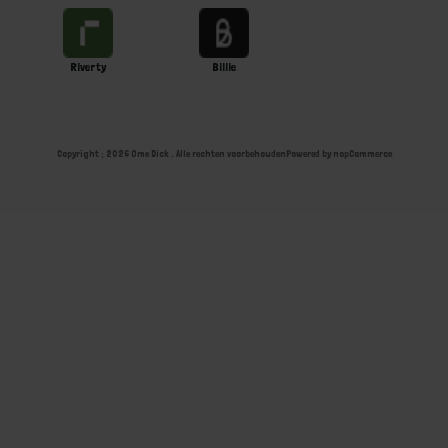
Riverty
Billie
Copyright ; 2026 Ome Dick . Alle rechten voorbehouden
Powered by
nopCommerce