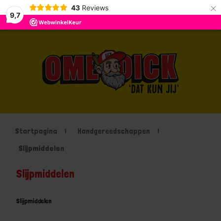
×
43
Reviews
9,7
Startpagina
Handgereedschappen
Slijpmiddelen
Slijpmiddelen
Slijpmiddelen