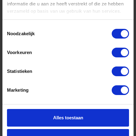
informatie die u aan ze heeft verstrekt of die ze hebben
Sitemap
verzameld op basis van uw gebruik van hun services.
Algemene voorwaarden Ome Dick
Toestemmingsselectie
Over Ome Dick
Noodzakelijk
Klachtenregeling Ome Dick
Voorkeuren
Retouren & Garantie Ome Dick
Privacyverklaring Ome Dick
Statistieken
Contact
Klantenservice
Marketing
Klantenservice Ome Dick
Mijn account
Alles toestaan
Mijn account