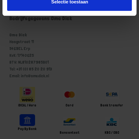
Selectie toestaan
Winkelwagen
Bedrijfsgegevens Ome Dick
Ome Dick
Hoogstraat 11
5469EL Erp
KvK: 17140625
BTW: NL810287985B01
Tel: +31 (0) 85 20 20 913
Email: info@omedick.nl
iDEAL | Wero
Card
Bank transfer
Pay By Bank
Bancontact
KBC / CBC