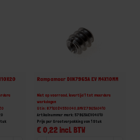
M10X20
Rampamoer DIN7965A EV M4X10MM
erdere
Niet op voorraad, levertijd 1 tot meerdere
werkdagen
20
Gtin: 8716024550040,BMVZ7965A0410
20
Artikelnummer merk: 57965AEV04010
Stuk
Prijs per Grootverpakking van 1 Stuk
€ 0,22 incl. BTW