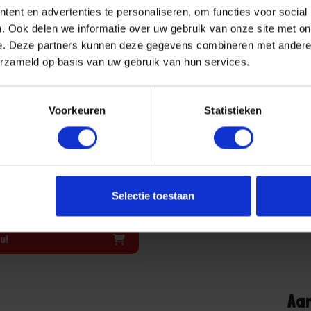
ent en advertenties te personaliseren, om functies voor social
. Ook delen we informatie over uw gebruik van onze site met on
r DIN7965A ZW M6X15MM
e. Deze partners kunnen deze gegevens combineren met andere i
erzameld op basis van uw gebruik van hun services.
aad, levertijd 1 tot meerdere
24253606,BMZW79650615
Voorkeuren
Statistieken
er merk: 57965AZW06015
uk
incl. BTW
+
Selectie toestaan
Stuk
u!
Aa