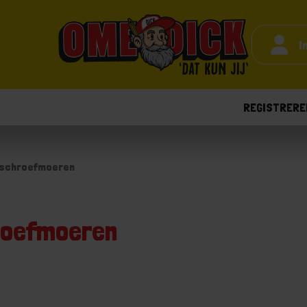
I
REGISTRERE
nschroefmoeren
roefmoeren