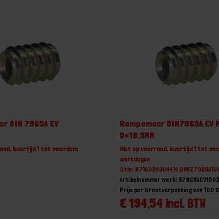
r DIN 7965A EV
Rampamoer DIN7965A EV 
D=18,5MM
aad, levertijd 1 tot meerdere
Niet op voorraad, levertijd 1 tot me
werkdagen
Gtin: 8716024304414,BMVZ7965A10
Artikelnummer merk: 57965AEV100
Prijs per Grootverpakking van 100 
€ 194,54 incl. BTW