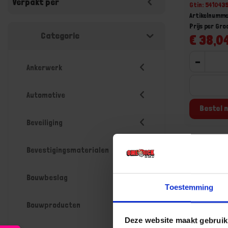
Verpakt per
Gtin: 54104
Artikelnumm
Prijs per Gr
Categorie
€ 38,04
-
Ankerwerk
Automotive
Bestel n
Beveiliging
Bevestigingsmaterialen
Bouwbeslag
Toestemming
Bouwproducten
Deze website maakt gebruik