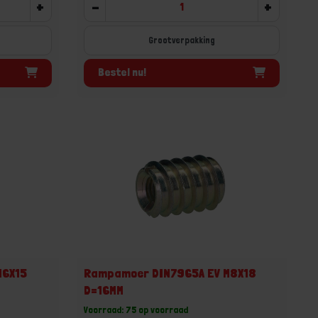
+
-
+
Grootverpakking
Bestel nu!
M6X15
Rampamoer DIN7965A EV M8X18
D=16MM
Voorraad: 75 op voorraad