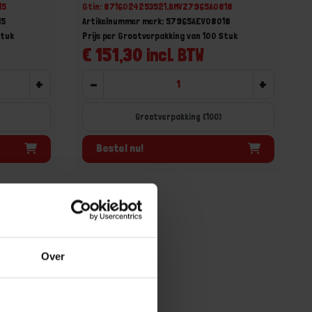
15
Gtin: 8716024253521,BMVZ7965A0818
15
Artikelnummer merk: 57965AEV08018
Stuk
Prijs per Grootverpakking van 100 Stuk
€ 151,30 incl. BTW
+
-
+
Grootverpakking (100)
Bestel nu!
Over