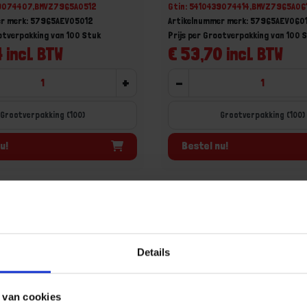
39074407,BMVZ7965A0512
Gtin: 5410439074414,BMVZ7965A06
er merk: 57965AEV05012
Artikelnummer merk: 57965AEV060
ootverpakking van 100 Stuk
Prijs per Grootverpakking van 100 
 incl. BTW
€ 53,70 incl. BTW
+
-
Grootverpakking (100)
Grootverpakking (100)
u!
Bestel nu!
Details
 van cookies