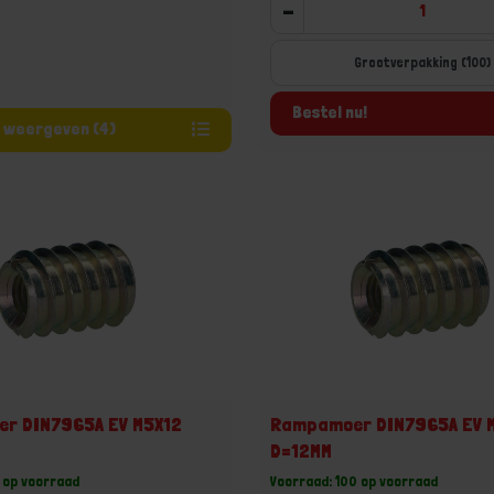
-
Grootverpakking (100)
Bestel nu!
Varianten weergeven (4)
r DIN7965A EV M5X12
Rampamoer DIN7965A EV 
D=12MM
1 op voorraad
Voorraad: 100 op voorraad