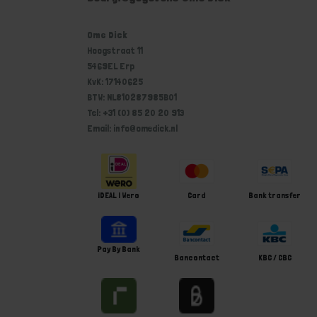
Ome Dick
Hoogstraat 11
5469EL Erp
KvK: 17140625
BTW: NL810287985B01
Tel: +31 (0) 85 20 20 913
Email: info@omedick.nl
iDEAL | Wero
Card
Bank transfer
Pay By Bank
Bancontact
KBC / CBC