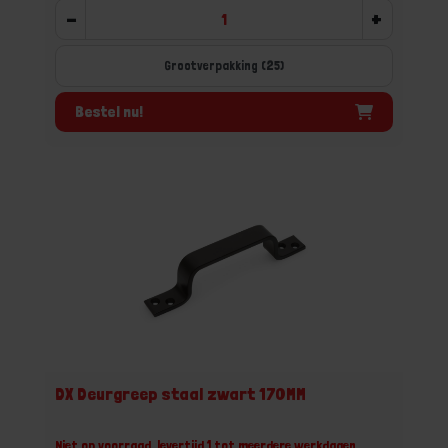
-
+
Grootverpakking (25)
Bestel nu!
DX Deurgreep staal zwart 170MM
Niet op voorraad, levertijd 1 tot meerdere werkdagen