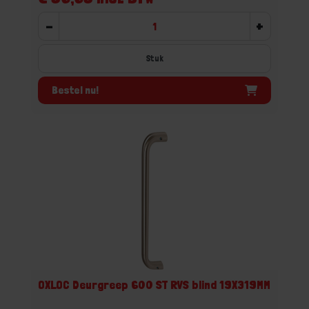
-
+
Stuk
Bestel nu!
OXLOC Deurgreep 600 ST RVS blind 19X319MM