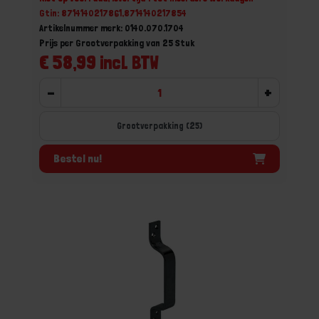
Gtin: 8714140217861,8714140217854
Artikelnummer merk: 0140.070.1704
Prijs per Grootverpakking van 25 Stuk
€ 58,99 incl. BTW
-
+
Grootverpakking (25)
Bestel nu!