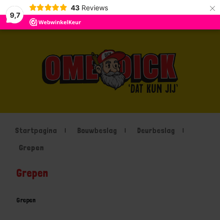
×
43
Reviews
9,7
Startpagina
Bouwbeslag
Deurbeslag
Grepen
Grepen
Grepen