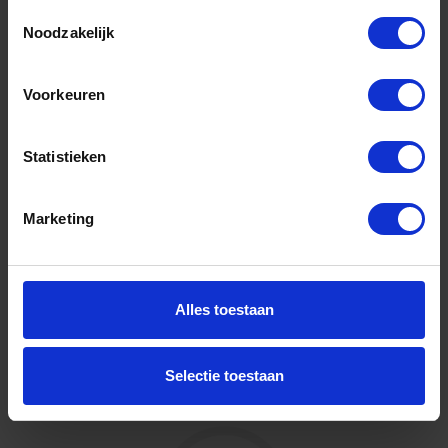
Toestemmingsselectie
Noodzakelijk
GEBR. BODEGRAVEN Handgreep EV 250MM
30X8MM
Voorkeuren
Niet op voorraad, levertijd 1 tot meerdere werkdagen
Gtin: 8714318043483,BMBO73423
Artikelnummer merk: 73423.0025
Statistieken
Prijs per 1 Stuk
€ 3,85 incl. BTW
Marketing
-
+
Alles toestaan
Bestel nu!
Selectie toestaan