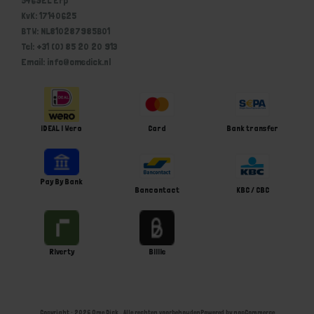
KvK: 17140625
BTW: NL810287985B01
Tel: +31 (0) 85 20 20 913
Email: info@omedick.nl
iDEAL | Wero
Card
Bank transfer
Pay By Bank
Bancontact
KBC / CBC
Riverty
Billie
Copyright ; 2026 Ome Dick . Alle rechten voorbehouden
Powered by
nopCommerce