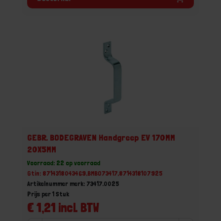
GEBR. BODEGRAVEN Handgreep EV 170MM
20X5MM
Voorraad: 22 op voorraad
Gtin: 8714318043469,BMBO73417,8714318107925
Artikelnummer merk: 73417.0025
Prijs per 1 Stuk
€ 1,21 incl. BTW