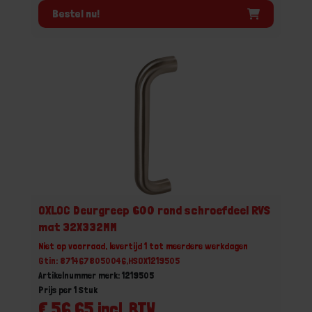
Bestel nu!
OXLOC Deurgreep 600 rond schroefdeel RVS
mat 32X332MM
Niet op voorraad, levertijd 1 tot meerdere werkdagen
Gtin: 8714678050046,HSOX1219505
Artikelnummer merk: 1219505
Prijs per 1 Stuk
€ 56,65 incl. BTW