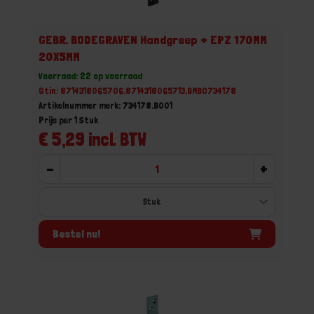
GEBR. BODEGRAVEN Handgreep + EPZ 170MM
20X5MM
Voorraad: 22 op voorraad
Gtin: 8714318065706,8714318065713,BMBO734178
Artikelnummer merk: 734178.B001
Prijs per 1 Stuk
€ 5,29 incl. BTW
-
+
Bestel nu!