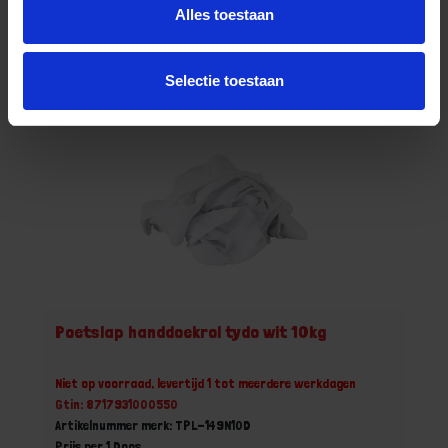
Doos
Alles toestaan
Bestel nu!
Selectie toestaan
Poetslap handdoekrol tydo wit 10kg
Niet op voorraad, levertijd 1 tot meerdere werkdagen
Gtin: 8717931000550
Artikelnummer merk: TPL-149N10D
Prijs per 1 Doos