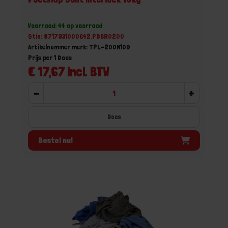
Voorraad: 44 op voorraad
Gtin: 8717931000642,PDBR0200
Artikelnummer merk: TPL-200N10D
Prijs per 1 Doos
€ 17,67 incl. BTW
-
+
Doos
Bestel nu!