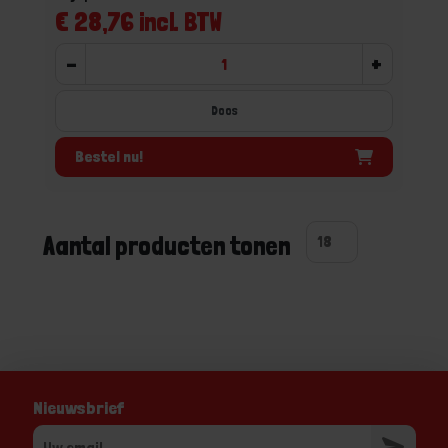
€ 28,76 incl. BTW
-
+
Doos
Bestel nu!
Aantal producten tonen
Nieuwsbrief