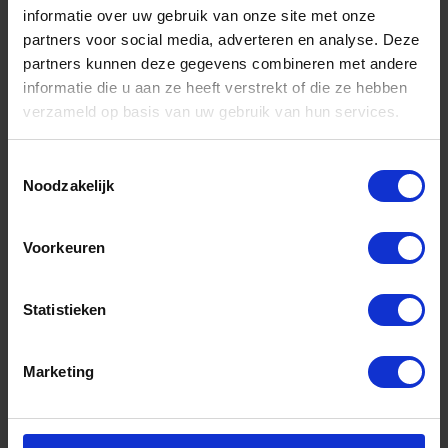
informatie over uw gebruik van onze site met onze
partners voor social media, adverteren en analyse. Deze
partners kunnen deze gegevens combineren met andere
informatie die u aan ze heeft verstrekt of die ze hebben
verzameld op basis van uw gebruik van hun services.
Toestemmingsselectie
Noodzakelijk
Poetslap handdoek/badstof wit 10kg
Voorkeuren
Niet op voorraad, levertijd 1 tot meerdere werkdagen
Gtin: 8717931000468
Statistieken
Artikelnummer merk: TPL-130N10D
Prijs per 1 Doos
€ 49,10 incl. BTW
Marketing
-
+