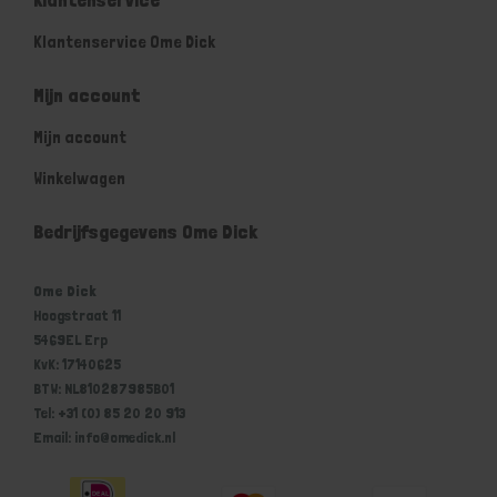
Klantenservice Ome Dick
Mijn account
Mijn account
Winkelwagen
Bedrijfsgegevens Ome Dick
Ome Dick
Hoogstraat 11
5469EL Erp
KvK: 17140625
BTW: NL810287985B01
Tel: +31 (0) 85 20 20 913
Email: info@omedick.nl