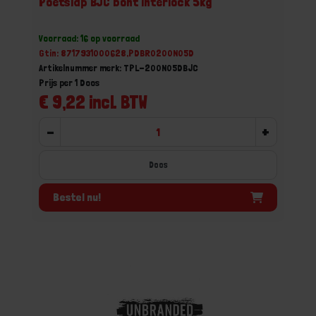
Poetslap BJC bont interlock 5kg
Voorraad: 16 op voorraad
Gtin: 8717931000628,PDBR0200N05D
Artikelnummer merk: TPL-200N05DBJC
Prijs per 1 Doos
€ 9,22 incl. BTW
-
+
Doos
Bestel nu!