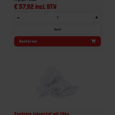
€ 57,92 incl. BTW
-
+
Doos
Bestel nu!
Poetslap lakenstof wit 10kg