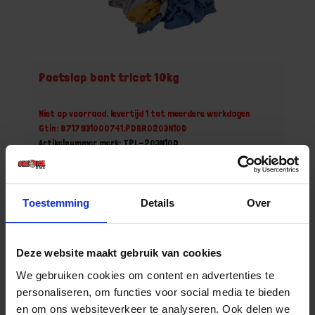
Poetslap bont tricot 10kg
Niet op voorraad, levertijd 1 tot meerdere werkdagen
Gtin: 8717931000741,PDBR0203N10D
Artikelnummer merk: TPL-203N10D
Prijs per Stuk van 1 Doos
€ 20,35 incl. BTW
Toestemming
Details
Over
-
+
Stuk
Deze website maakt gebruik van cookies
Bestel nu!
We gebruiken cookies om content en advertenties te
personaliseren, om functies voor social media te bieden
en om ons websiteverkeer te analyseren. Ook delen we