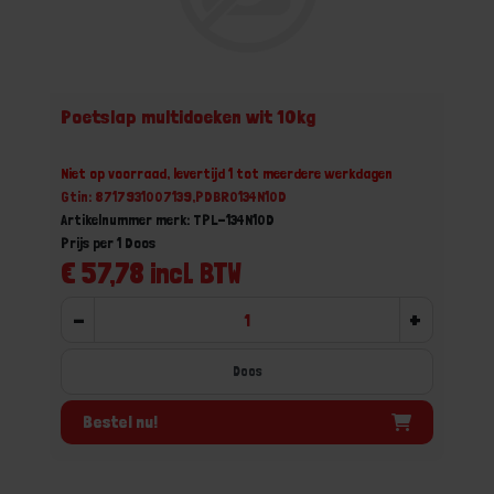
Poetslap multidoeken wit 10kg
Niet op voorraad, levertijd 1 tot meerdere werkdagen
Gtin: 8717931007139,PDBR0134N10D
Artikelnummer merk: TPL-134N10D
Prijs per 1 Doos
€ 57,78 incl. BTW
-
+
Doos
Bestel nu!