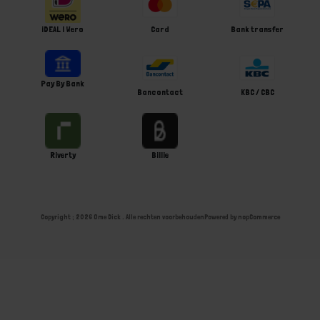
iDEAL | Wero
Card
Bank transfer
Pay By Bank
Bancontact
KBC / CBC
Riverty
Billie
Copyright ; 2026 Ome Dick . Alle rechten voorbehouden
Powered by
nopCommerce