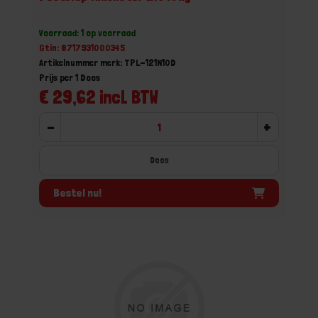
Voorraad: 1 op voorraad
Gtin: 8717931000345
Artikelnummer merk: TPL-121N10D
Prijs per 1 Doos
€ 29,62 incl. BTW
-
+
Doos
Bestel nu!