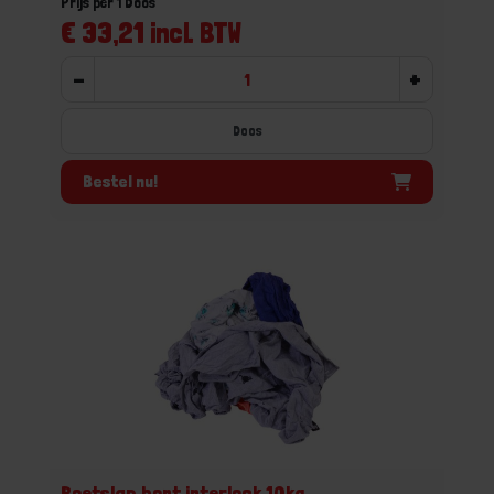
Prijs per 1 Doos
€ 33,21 incl. BTW
-
+
Doos
Bestel nu!
Poetslap bont interlock 10kg