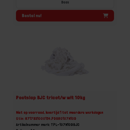
Doos
Bestel nu!
Poetslap BJC tricot/w wit 10kg
Niet op voorraad, levertijd 1 tot meerdere werkdagen
Gtin: 8717931000154,PDBR0107N10D
Artikelnummer merk: TPL-107N10DBJC