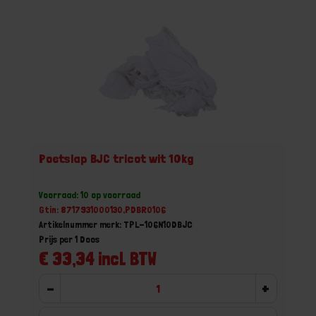
Poetslap BJC tricot wit 10kg
Voorraad: 10 op voorraad
Gtin: 8717931000130,PDBR0106
Artikelnummer merk: TPL-106N10DBJC
Prijs per 1 Doos
€ 33,34 incl. BTW
-
+