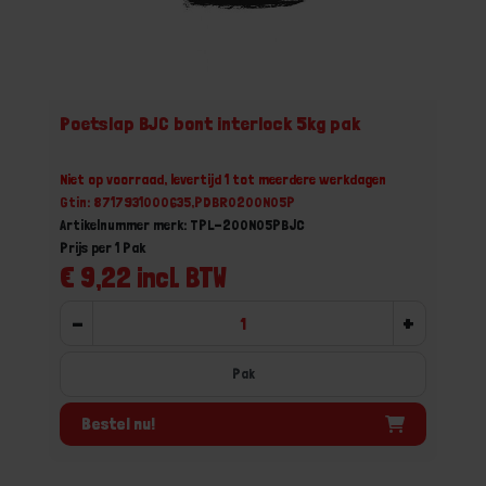
Poetslap BJC bont interlock 5kg pak
Niet op voorraad, levertijd 1 tot meerdere werkdagen
Gtin: 8717931000635,PDBR0200N05P
Artikelnummer merk: TPL-200N05PBJC
Prijs per 1 Pak
€ 9,22 incl. BTW
-
+
Pak
Bestel nu!