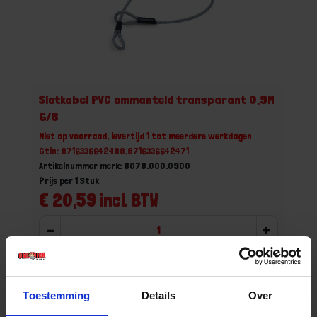
Slotkabel PVC ommanteld transparant 0,9M
6/8
Niet op voorraad, levertijd 1 tot meerdere werkdagen
Gtin: 8716336642488,8716336642471
Artikelnummer merk: 8078.000.0900
Prijs per 1 Stuk
€ 20,59 incl. BTW
-
+
Stuk
Bestel nu!
Toestemming
Details
Over