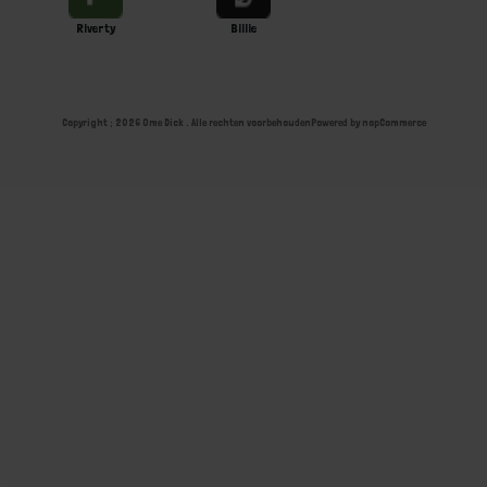
Riverty
Billie
Copyright ; 2026 Ome Dick . Alle rechten voorbehouden
Powered by
nopCommerce