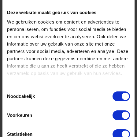
Deze website maakt gebruik van cookies
We gebruiken cookies om content en advertenties te
personaliseren, om functies voor social media te bieden
en om ons websiteverkeer te analyseren. Ook delen we
informatie over uw gebruik van onze site met onze
partners voor social media, adverteren en analyse. Deze
partners kunnen deze gegevens combineren met andere
informatie die u aan ze heeft verstrekt of die ze hebben
verzameld op basis van uw gebruik van hun services.
Slotkabel PVC ommanteld transparant 10M
6/8MM
Toestemmingsselectie
Niet op voorraad, levertijd 1 tot meerdere werkdagen
Noodzakelijk
Gtin: 8716336642600,8716336642594
Artikelnummer merk: 8078.001.0000
Prijs per 1 Stuk
Voorkeuren
€ 43,11 incl. BTW
-
+
Statistieken