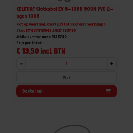
KELFORT Slotkabel EV 8-10MM 90CM PVC 2-
ogen 10CM
Niet op voorraad, levertijd 1 tot meerdere werkdagen
Gtin: 8714678115042,BMKE1525790
Artikelnummer merk: 1525790
Prijs per 1 Stuk
€ 13,50 incl. BTW
-
+
Stuk
Bestel nu!