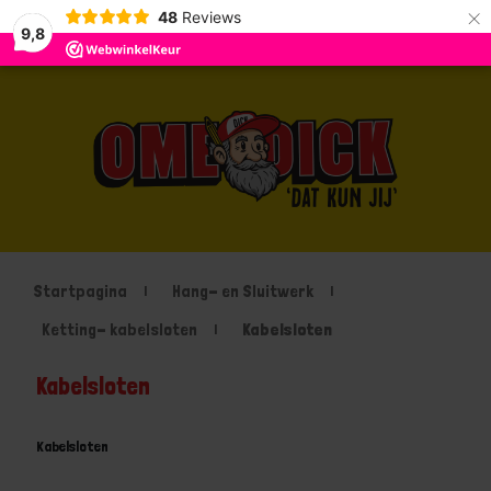
×
48
Reviews
9,8
Startpagina
Hang- en Sluitwerk
Ketting- kabelsloten
Kabelsloten
Kabelsloten
Kabelsloten