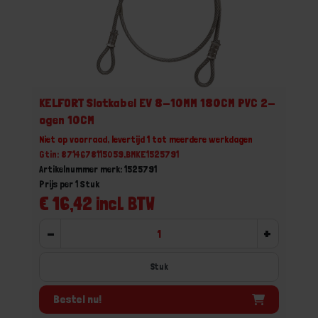
KELFORT Slotkabel EV 8-10MM 180CM PVC 2-
ogen 10CM
Niet op voorraad, levertijd 1 tot meerdere werkdagen
Gtin: 8714678115059,BMKE1525791
Artikelnummer merk: 1525791
Prijs per 1 Stuk
€ 16,42 incl. BTW
-
+
Stuk
Bestel nu!