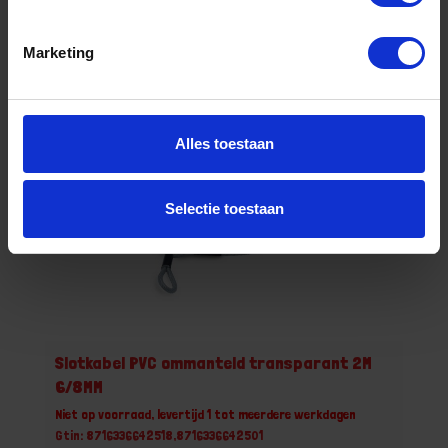
Stuk
Marketing
Bestel nu!
Alles toestaan
Selectie toestaan
Slotkabel PVC ommanteld transparant 2M
6/8MM
Niet op voorraad, levertijd 1 tot meerdere werkdagen
Gtin: 8716336642518,8716336642501