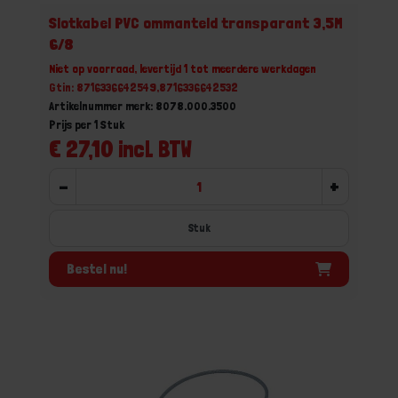
Slotkabel PVC ommanteld transparant 3,5M
6/8
Niet op voorraad, levertijd 1 tot meerdere werkdagen
Gtin: 8716336642549,8716336642532
Artikelnummer merk: 8078.000.3500
Prijs per 1 Stuk
€ 27,10 incl. BTW
-
+
Stuk
Bestel nu!