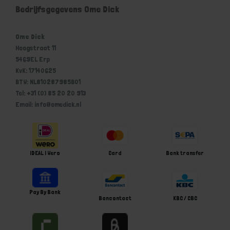
Bedrijfsgegevens Ome Dick
Ome Dick
Hoogstraat 11
5469EL Erp
KvK: 17140625
BTW: NL810287985B01
Tel: +31 (0) 85 20 20 913
Email: info@omedick.nl
iDEAL | Wero
Card
Bank transfer
Pay By Bank
Bancontact
KBC / CBC