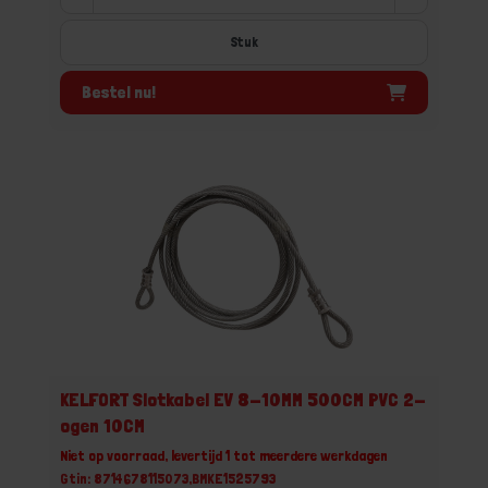
Stuk
Bestel nu!
KELFORT Slotkabel EV 8-10MM 500CM PVC 2-
ogen 10CM
Niet op voorraad, levertijd 1 tot meerdere werkdagen
Gtin: 8714678115073,BMKE1525793