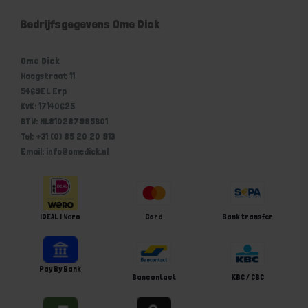
Bedrijfsgegevens Ome Dick
Ome Dick
Hoogstraat 11
5469EL Erp
KvK: 17140625
BTW: NL810287985B01
Tel: +31 (0) 85 20 20 913
Email: info@omedick.nl
iDEAL | Wero
Card
Bank transfer
Pay By Bank
Bancontact
KBC / CBC