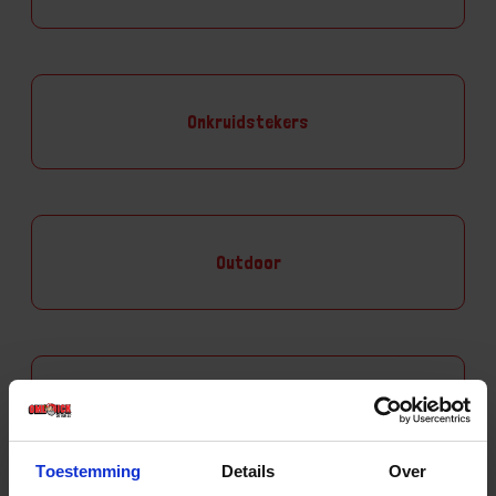
Onkruidstekers
Outdoor
Papierprikkers
Toestemming
Details
Over