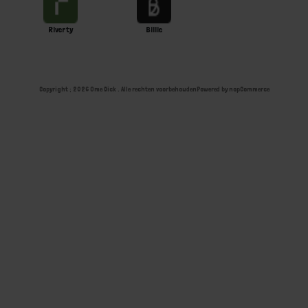
Riverty
Billie
Copyright ; 2026 Ome Dick . Alle rechten voorbehouden
Powered by
nopCommerce