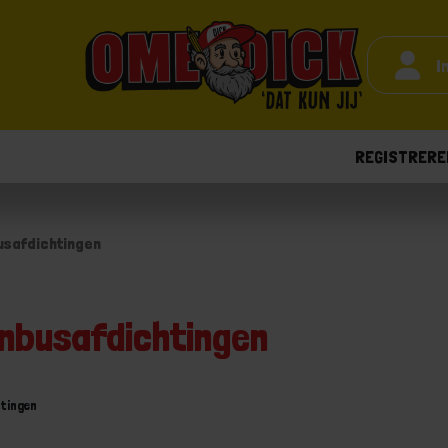
I
REGISTRERE
usafdichtingen
enbusafdichtingen
tingen