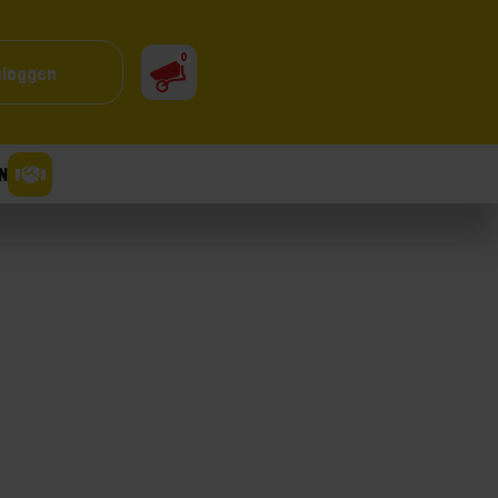
0
nloggen
N