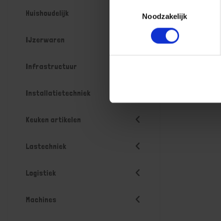
Toestemmingsselectie
Huishoudelijk
Noodzakelijk
IJzerwaren
Infrastructuur
Installatietechniek
Keuken artikelen
Lastechniek
Logistiek
Machines