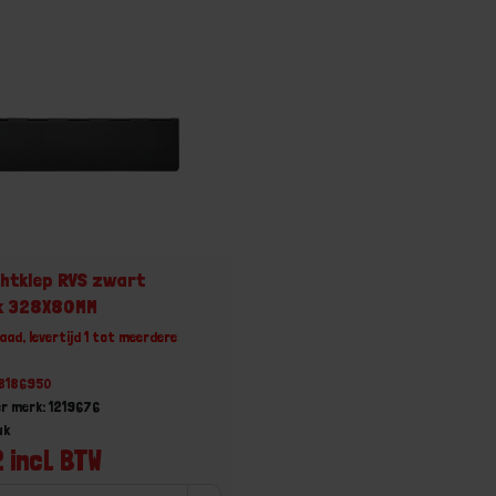
htklep RVS zwart
k 328X80MM
aad, levertijd 1 tot meerdere
78186950
r merk: 1219676
uk
 incl. BTW