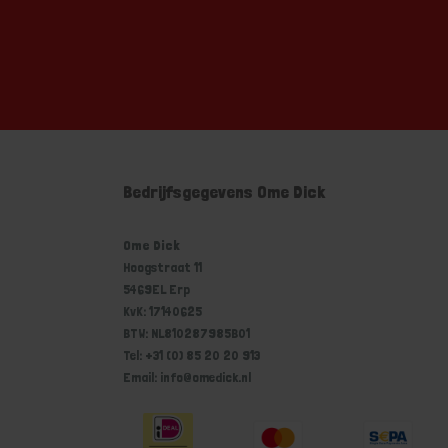
Bedrijfsgegevens Ome Dick
Ome Dick
Hoogstraat 11
5469EL Erp
KvK: 17140625
BTW: NL810287985B01
Tel: +31 (0) 85 20 20 913
Email: info@omedick.nl