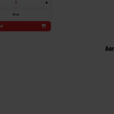
+
Stuk
u!
Aa