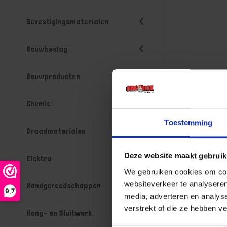
Bevestigingsmaterialen
Bouwbeslag
Bouwproducten
Chemie
Toestemming
Draadmaterialen
Deze website maakt gebruik
Elektra
We gebruiken cookies om cont
websiteverkeer te analyseren
Handgereedschappen
9,7
media, adverteren en analys
verstrekt of die ze hebben v
Hang- en Sluitwerk