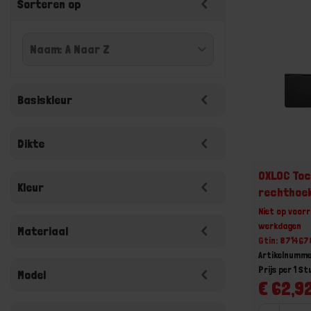
Sorteren op
Basiskleur
Dikte
OXLOC Toc
Kleur
rechthoe
Niet op voorr
werkdagen
Materiaal
Gtin: 87146
Artikelnumme
Prijs per 1 St
Model
€ 62,92