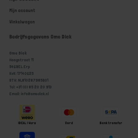
Mijn account
Winkelwagen
Bedrijfsgegevens Ome Dick
Ome Dick
Hoogstraat 11
5469EL Erp
KvK: 17140625
BTW: NL810287985B01
Tel: +31 (0) 85 20 20 913
Email: info@omedick.nl
iDEAL | Wero
Card
Bank transfer