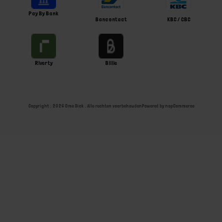
Pay By Bank
Bancontact
KBC / CBC
Riverty
Billie
Copyright ; 2026 Ome Dick . Alle rechten voorbehouden
Powered by
nopCommerce