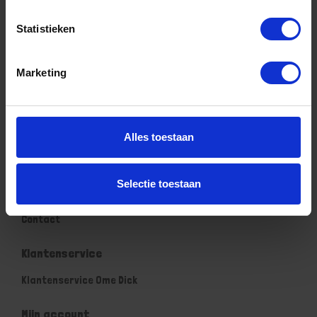
Statistieken
Informatie
Sitemap
Marketing
Algemene voorwaarden Ome Dick
Over Ome Dick
Alles toestaan
Klachtenregeling Ome Dick
Retouren & Garantie Ome Dick
Selectie toestaan
Privacyverklaring Ome Dick
Contact
Klantenservice
Klantenservice Ome Dick
Mijn account