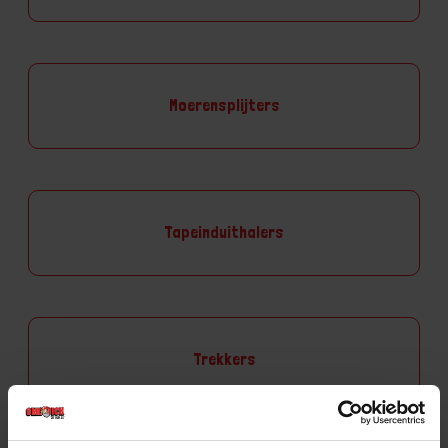
Moerensplijters
Tapeinduithalers
Trekkers