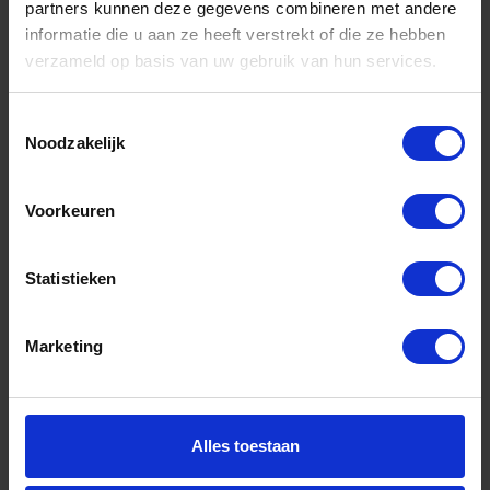
partners kunnen deze gegevens combineren met andere
informatie die u aan ze heeft verstrekt of die ze hebben
AMI Knop 144 VARO zwart t.b.v. modulair
verzameld op basis van uw gebruik van hun services.
Niet op voorraad, levertijd 1 tot meerdere werkdagen
Toestemmingsselectie
Gtin: 8714409327058
Noodzakelijk
Artikelnummer merk: 0170.100.0253
Prijs per 1 Stuk
€ 18,72 incl. BTW
Voorkeuren
-
+
Statistieken
Stuk
Marketing
Bestel nu!
Alles toestaan