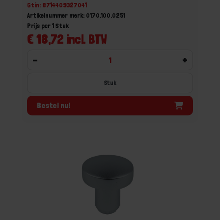
Gtin: 8714409327041
Artikelnummer merk: 0170.100.0251
Prijs per 1 Stuk
€ 18,72 incl. BTW
-
+
Stuk
Bestel nu!