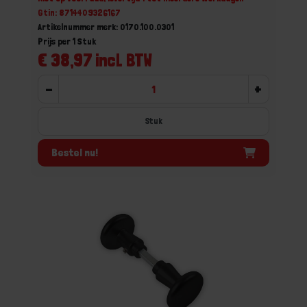
Gtin: 8714409326167
Artikelnummer merk: 0170.100.0301
Prijs per 1 Stuk
€ 38,97 incl. BTW
-
+
Stuk
Bestel nu!