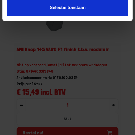
Selectie toestaan
AMI Knop 145 VARO F1 finish t.b.v. modulair
Niet op voorraad, levertijd 1 tot meerdere werkdagen
Gtin: 8714409319848
Artikelnummer merk: 0170.100.0254
Prijs per 1 Stuk
€ 15,49 incl. BTW
-
+
Stuk
Bestel nu!