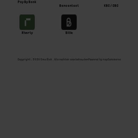
Pay By Bank
Bancontact
KBC / CBC
Riverty
Billie
Copyright ; 2026 Ome Dick . Alle rechten voorbehouden
Powered by
nopCommerce