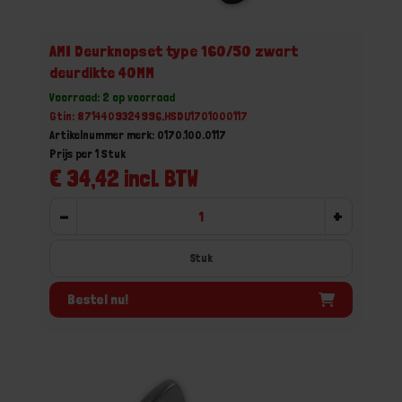
AMI Deurknopset type 160/50 zwart
deurdikte 40MM
Voorraad: 2 op voorraad
Gtin: 8714409324996,HSDU1701000117
Artikelnummer merk: 0170.100.0117
Prijs per 1 Stuk
€ 34,42 incl. BTW
-
+
Stuk
Bestel nu!