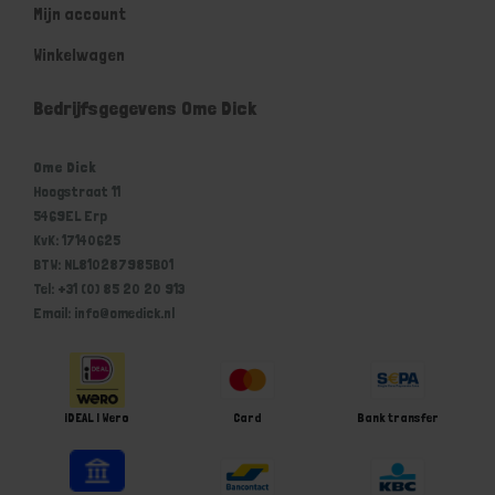
Mijn account
Winkelwagen
Bedrijfsgegevens Ome Dick
Ome Dick
Hoogstraat 11
5469EL Erp
KvK: 17140625
BTW: NL810287985B01
Tel: +31 (0) 85 20 20 913
Email: info@omedick.nl
iDEAL | Wero
Card
Bank transfer