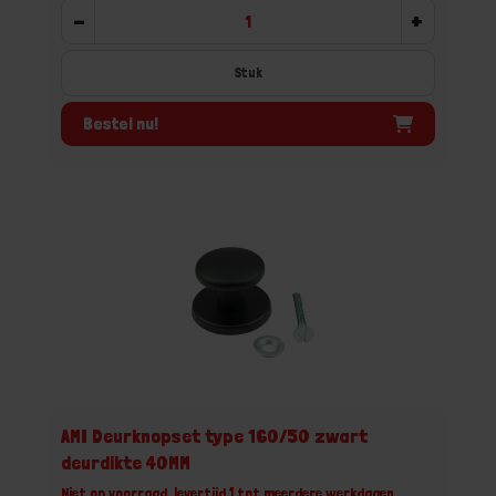
-
+
Stuk
Bestel nu!
AMI Deurknopset type 160/50 zwart
deurdikte 40MM
Niet op voorraad, levertijd 1 tot meerdere werkdagen