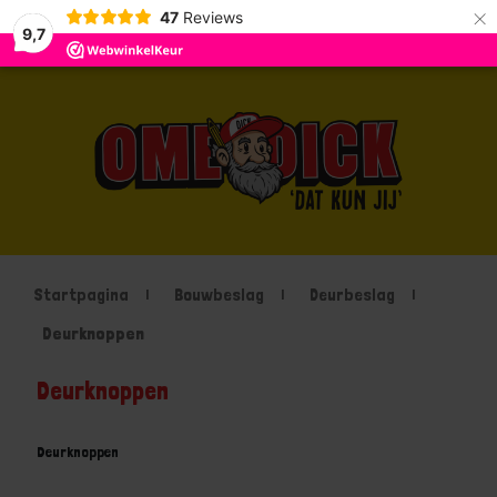
×
47
Reviews
9,7
Startpagina
Bouwbeslag
Deurbeslag
Deurknoppen
Deurknoppen
Deurknoppen