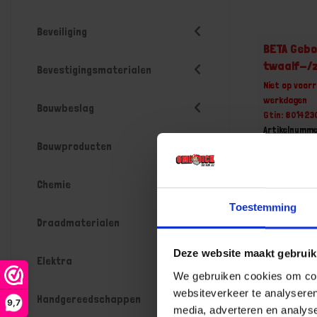
Beveiliging
BETA Gebo
twaalf-/
Bevestigingsmaterialen
Niet op voorr
werkdagen
Bouwbeslag
Gtin: 80142
Artikelnumm
Prijs per 1 St
Bouwproducten
€ 23,29
Chemie
-
Toestemming
Draadmaterialen
Deze website maakt gebruik
Bestel n
Elektra
We gebruiken cookies om cont
websiteverkeer te analyseren
Handgereedschappen
9,7
media, adverteren en analys