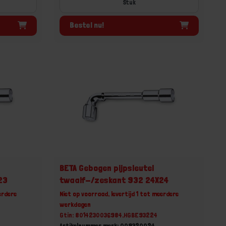
Stuk
Bestel nu!
BETA Gebogen pijpsleutel
23
twaalf-/zeskant 932 24X24
erdere
Niet op voorraad, levertijd 1 tot meerdere
werkdagen
Gtin: 8014230036984,HGBE93224
Artikelnummer merk: 009320024