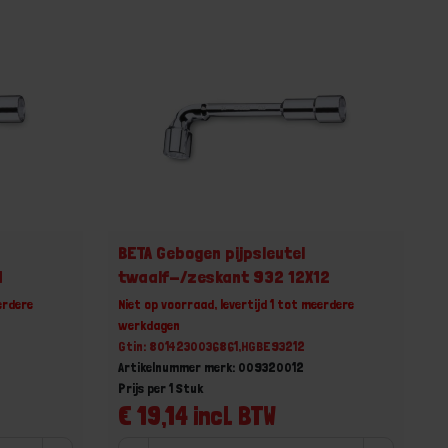
BETA Gebogen pijpsleutel
1
twaalf-/zeskant 932 12X12
erdere
Niet op voorraad, levertijd 1 tot meerdere
werkdagen
Gtin: 8014230036861,HGBE93212
Artikelnummer merk: 009320012
Prijs per 1 Stuk
€ 19,14 incl. BTW