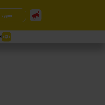
0
nloggen
N