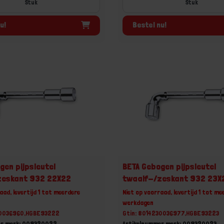
Stuk
Stuk
u!
Bestel nu!
gen pijpsleutel
BETA Gebogen pijpsleutel
zeskant 932 22X22
twaalf-/zeskant 932 23X
aad, levertijd 1 tot meerdere
Niet op voorraad, levertijd 1 tot me
werkdagen
30036960,HGBE93222
Gtin: 8014230036977,HGBE93223
er merk: 009320022
Artikelnummer merk: 009320023