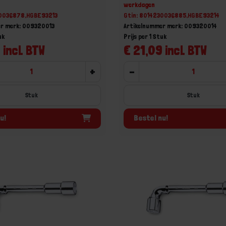
werkdagen
30036878,HGBE93213
Gtin: 8014230036885,HGBE93214
er merk: 009320013
Artikelnummer merk: 009320014
uk
Prijs per 1 Stuk
 incl. BTW
€ 21,09 incl. BTW
+
-
Stuk
Stuk
u!
Bestel nu!