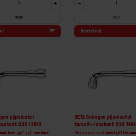
+
-
Stuk
Stuk
u!
Bestel nu!
gen pijpsleutel
BETA Gebogen pijpsleutel
zeskant 932 13X13
twaalf-/zeskant 932 14X1
aad, levertijd 1 tot meerdere
Niet op voorraad, levertijd 1 tot me