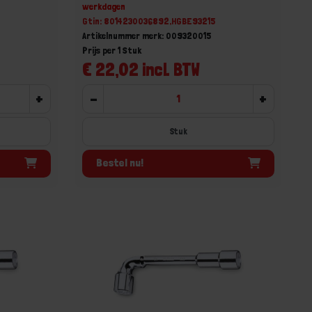
werkdagen
Gtin: 8014230036892,HGBE93215
Artikelnummer merk: 009320015
Prijs per 1 Stuk
€ 22,02 incl. BTW
+
-
+
Stuk
Bestel nu!