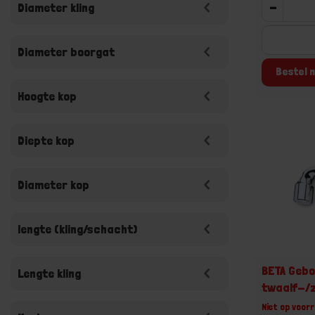
-
Diameter kling
Diameter boorgat
Bestel n
Hoogte kop
Diepte kop
Diameter kop
lengte (kling/schacht)
BETA Gebo
Lengte kling
twaalf-/
Niet op voorr