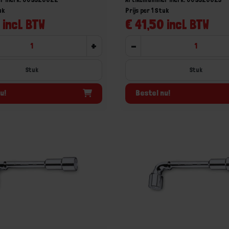
uk
Prijs per 1 Stuk
 incl. BTW
€ 41,50 incl. BTW
+
-
Stuk
Stuk
u!
Bestel nu!