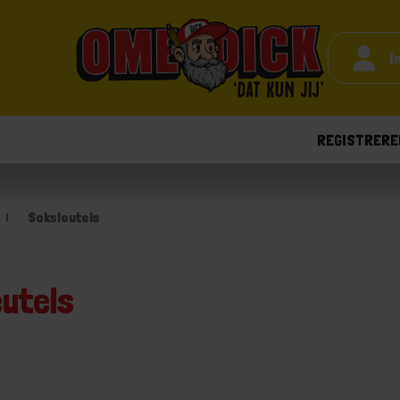
I
REGISTRERE
Soksleutels
utels