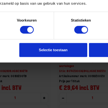
erzameld op basis van uw gebruik van hun services.
Voorkeuren
Statistieken
gen pijpsleutel
BETA Gebogen pijpsleutel
Selectie toestaan
zeskant 932 19X19
twaalf-/zeskant 932 20X
aad, levertijd 1 tot meerdere
Niet op voorraad, levertijd 1 tot me
werkdagen
30036939,HGBE93219
Gtin: 8014230036946,HGBE93220
er merk: 009320019
Artikelnummer merk: 009320020
uk
Prijs per 1 Stuk
 incl. BTW
€ 29,64 incl. BTW
+
-