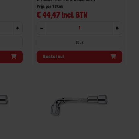
Prijs per 1 Stuk
€ 44,47 incl. BTW
+
-
+
Stuk
Bestel nu!