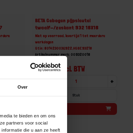
BETA Gebogen pijpsleutel
7
twaalf-/zeskant 932 18X18
erdere
Niet op voorraad, levertijd 1 tot meerdere
werkdagen
Gtin: 8014230036922,HGBE93218
Artikelnummer merk: 009320018
Prijs per 1 Stuk
€ 25,83 incl. BTW
+
-
+
Over
Stuk
Bestel nu!
 media te bieden en om ons
ze partners voor social
nformatie die u aan ze heeft