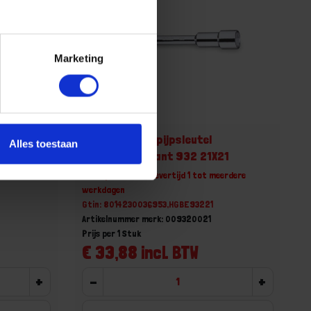
Marketing
BETA Gebogen pijpsleutel
Alles toestaan
20
twaalf-/zeskant 932 21X21
erdere
Niet op voorraad, levertijd 1 tot meerdere
werkdagen
Gtin: 8014230036953,HGBE93221
Artikelnummer merk: 009320021
Prijs per 1 Stuk
€ 33,88 incl. BTW
+
-
+