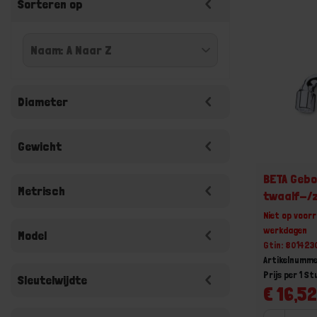
Sorteren op
Diameter
Gewicht
BETA Gebo
Metrisch
twaalf-/
Niet op voorr
werkdagen
Model
Gtin: 80142
Artikelnumm
Prijs per 1 St
Sleutelwijdte
€ 16,52