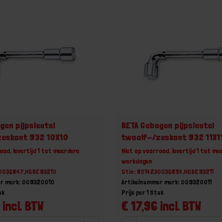
gen pijpsleutel
BETA Gebogen pijpsleutel
zeskant 932 10X10
twaalf-/zeskant 932 11X1
aad, levertijd 1 tot meerdere
Niet op voorraad, levertijd 1 tot me
werkdagen
30036847,HGBE93210
Gtin: 8014230036854,HGBE93211
er merk: 009320010
Artikelnummer merk: 009320011
uk
Prijs per 1 Stuk
 incl. BTW
€ 17,96 incl. BTW