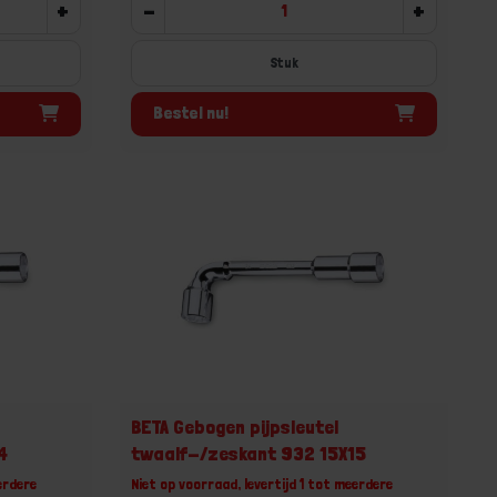
+
-
+
Stuk
Bestel nu!
BETA Gebogen pijpsleutel
4
twaalf-/zeskant 932 15X15
erdere
Niet op voorraad, levertijd 1 tot meerdere