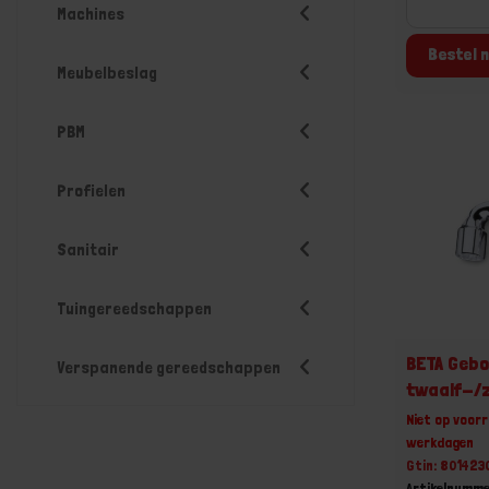
Machines
Bestel n
Meubelbeslag
PBM
Profielen
Sanitair
Tuingereedschappen
BETA Gebo
Verspanende gereedschappen
twaalf-/
Niet op voorr
werkdagen
Gtin: 80142
Artikelnumm