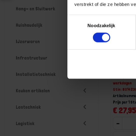
verstrekt of die ze hebben v
Hang- en Sluitwerk
Toestemmingsselectie
Huishoudelijk
Noodzakelijk
IJzerwaren
Infrastructuur
BETA Gebo
twaalf-/
Installatietechniek
Niet op voorr
werkdagen
Gtin: 80142
Keuken artikelen
Artikelnumm
Prijs per 1 St
Lastechniek
€ 27,95
-
Logistiek