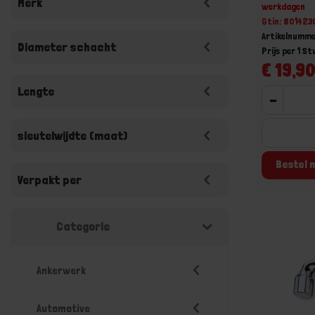
Merk
werkdagen
Gtin: 80142
Artikelnumm
Diameter schacht
Prijs per 1 St
€ 19,90
Lengte
-
sleutelwijdte (maat)
Bestel n
Verpakt per
Categorie
Ankerwerk
Automotive