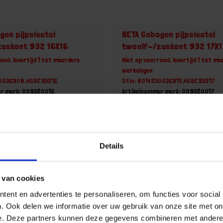
gen pijpsleutel
BETA Gebogen pijpsleutel
zeskant 932 16X16
twaalf-/zeskant 932 17X1
aad, levertijd 1 tot meerdere
Niet op voorraad, levertijd 1 tot me
werkdagen
30036908,HGBE93216
Gtin: 8014230036915,HGBE93217
er merk: 009320016
Artikelnummer merk: 009320017
uk
Prijs per 1 Stuk
 incl. BTW
€ 23,29 incl. BTW
+
-
Details
Stuk
Stuk
 van cookies
u!
Bestel nu!
ent en advertenties te personaliseren, om functies voor social
. Ook delen we informatie over uw gebruik van onze site met on
e. Deze partners kunnen deze gegevens combineren met andere i