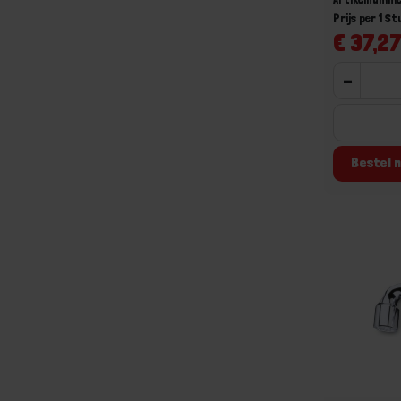
Prijs per 1 St
€ 37,27
-
Bestel n