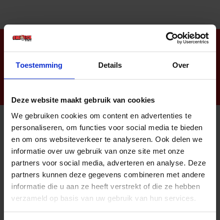
Nieuwsbrief
Toestemming
Details
Over
Deze website maakt gebruik van cookies
We gebruiken cookies om content en advertenties te
personaliseren, om functies voor social media te bieden
Informatie
en om ons websiteverkeer te analyseren. Ook delen we
informatie over uw gebruik van onze site met onze
Sitemap
partners voor social media, adverteren en analyse. Deze
Algemene voorwaarden Ome Dick
partners kunnen deze gegevens combineren met andere
informatie die u aan ze heeft verstrekt of die ze hebben
Over Ome Dick
verzameld op basis van uw gebruik van hun services.
Klachtenregeling Ome Dick