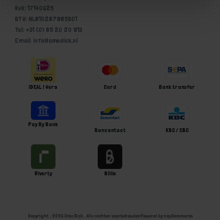
KvK: 17140625
BTW: NL810287985B01
Tel: +31 (0) 85 20 20 913
Email: info@omedick.nl
iDEAL | Wero
Card
Bank transfer
Pay By Bank
Bancontact
KBC / CBC
Riverty
Billie
Copyright ; 2026 Ome Dick . Alle rechten voorbehouden
Powered by
nopCommerce