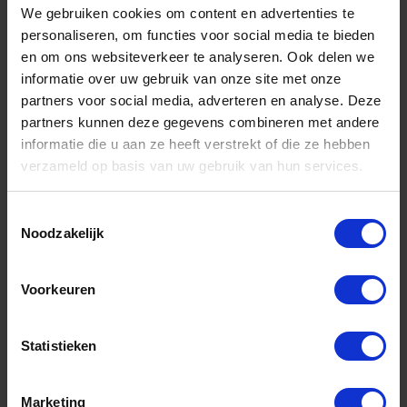
Artikelnummer merk: 6810.115.8989-D
We gebruiken cookies om content en advertenties te
Prijs per Grootverpakking van 6 Stuk
personaliseren, om functies voor social media te bieden
€ 42,25 incl. BTW
en om ons websiteverkeer te analyseren. Ook delen we
informatie over uw gebruik van onze site met onze
-
+
partners voor social media, adverteren en analyse. Deze
partners kunnen deze gegevens combineren met andere
Grootverpakking (6)
informatie die u aan ze heeft verstrekt of die ze hebben
verzameld op basis van uw gebruik van hun services.
Bestel nu!
Toestemmingsselectie
Noodzakelijk
Voorkeuren
Statistieken
Marketing