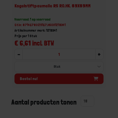
Kogelstiftpaumelle RS RO.HK. 89X89MM
Voorraad: 1 op voorraad
Gtin: 8714678025167,HSOX1219341
Artikelnummer merk: 1219341
Prijs per 1 Stuk
€ 6,61 incl. BTW
-
+
Bestel nu!
Aantal producten tonen