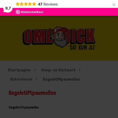
×
47
Reviews
9,7
Startpagina
Hang- en Sluitwerk
Scharnieren
Kogelstiftpaumelles
Kogelstiftpaumelles
Kogelstiftpaumelles