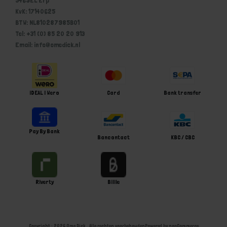
KvK: 17140625
BTW: NL810287985B01
Tel: +31 (0) 85 20 20 913
Email: info@omedick.nl
iDEAL | Wero
Card
Bank transfer
Pay By Bank
Bancontact
KBC / CBC
Riverty
Billie
Copyright ; 2026 Ome Dick . Alle rechten voorbehouden
Powered by
nopCommerce