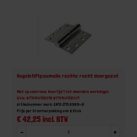
Kogelstiftpaumelle rechts recht doorgezet
Niet op voorraad, levertijd 1 tot meerdere werkdagen
Gtin: 8714140152018,8714140152001
Artikelnummer merk: 6810.215.8989-D
Prijs per Grootverpakking van 6 Stuk
€ 42,25 incl. BTW
-
+