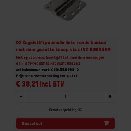
DX Kogelstiftpaumelle links ronde hoeken
met doorgezette knoop staal VZ 89X89MM
Niet op voorraad, levertijd 1 tot meerdere werkdagen
Gtin: 8714140152193,HSDU69101158989
Artikelnummer merk: 6910.115.8989-D
Prijs per Grootverpakking van 6 Stuk
€ 38,21 incl. BTW
-
+
Grootverpakking (6)
Bestel nu!