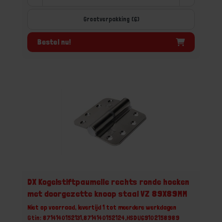
Grootverpakking (6)
Bestel nu!
DX Kogelstiftpaumelle rechts ronde hoeken
met doorgezette knoop staal VZ 89X89MM
Niet op voorraad, levertijd 1 tot meerdere werkdagen
Gtin: 8714140152131,8714140152124,HSDU69102158989