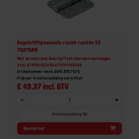
Kogelstiftpaumelle recht rechts VZ
76X76MM
Niet op voorraad, levertijd 1 tot meerdere werkdagen
Gtin: 8714140162093,8714140162086
Artikelnummer merk: 6810.215.7676
Prijs per Grootverpakking van 6 Stuk
€ 49,37 incl. BTW
-
+
Grootverpakking (6)
Bestel nu!