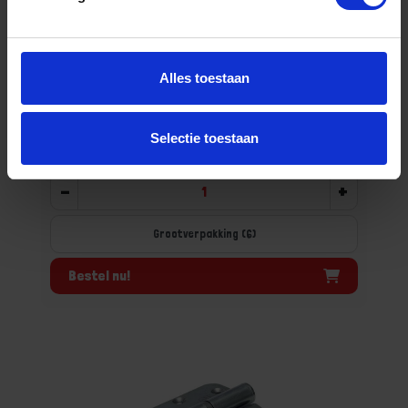
Kogelstiftpaumelle recht links VZ 76X76MM
Niet op voorraad, levertijd 1 tot meerdere werkdagen
Alles toestaan
Gtin: 8714140162062,8714140162055
Artikelnummer merk: 6810.115.7676
Prijs per Grootverpakking van 6 Stuk
Selectie toestaan
€ 49,37 incl. BTW
-
+
Grootverpakking (6)
Bestel nu!