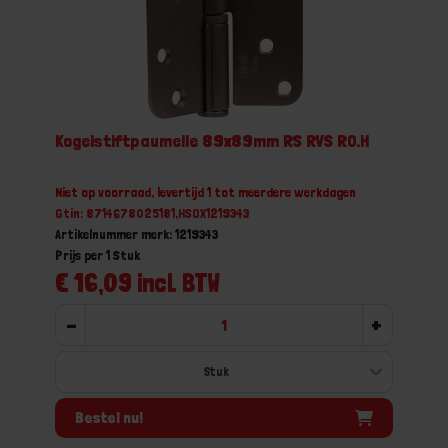
Kogelstiftpaumelle 89x89mm RS RVS RO.H
Niet op voorraad, levertijd 1 tot meerdere werkdagen
Gtin: 8714678025181,HSOX1219343
Artikelnummer merk: 1219343
Prijs per 1 Stuk
€ 16,09 incl. BTW
-
+
Bestel nu!