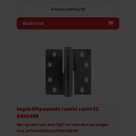
Grootverpakking (6)
Bestel nu!
Kogelstiftpaumelle rechts recht VZ
89X89MM
Niet op voorraad, levertijd 1 tot meerdere werkdagen
Gtin: 8714140154203,8714140154197