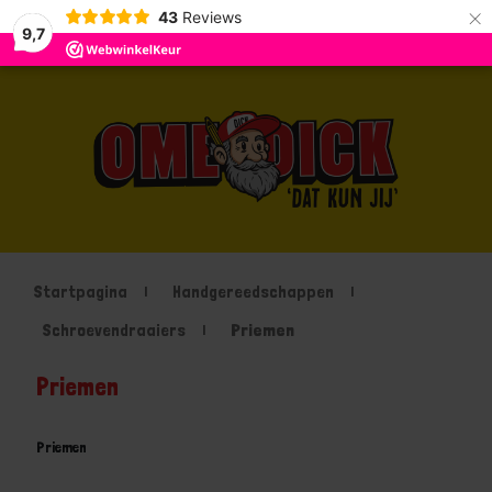
×
43
Reviews
9,7
Startpagina
Handgereedschappen
Schroevendraaiers
Priemen
Priemen
Priemen