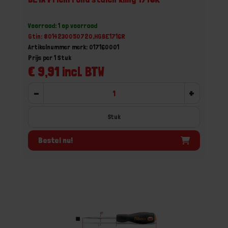
Voorraad: 1 op voorraad
Gtin: 8014230050720,HGBE1716R
Artikelnummer merk: 017160001
Prijs per 1 Stuk
€ 9,91 incl. BTW
-
+
Stuk
Bestel nu!