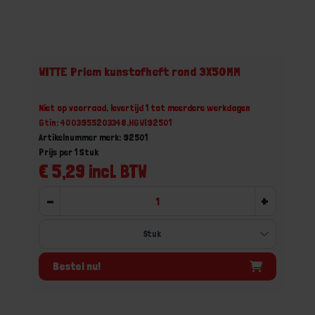
WITTE Priem kunstofheft rond 3X50MM
Niet op voorraad, levertijd 1 tot meerdere werkdagen
Gtin: 4003955203348,HGWI92501
Artikelnummer merk: 92501
Prijs per 1 Stuk
€ 5,29 incl. BTW
-
+
Bestel nu!