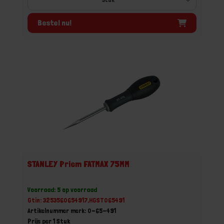
Bestel nu!
STANLEY Priem FATMAX 75MM
Voorraad: 5 op voorraad
Gtin: 3253560654917,HGST065491
Artikelnummer merk: 0-65-491
Prijs per 1 Stuk