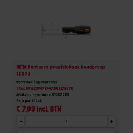
BETA Monteurs precisiehaak handgreep
1687U
Voorraad: 1 op voorraad
Gtin: 8014230472447,HGBE1687U
Artikelnummer merk: 016870115
Prijs per 1 Stuk
€ 7,03 incl. BTW
-
+