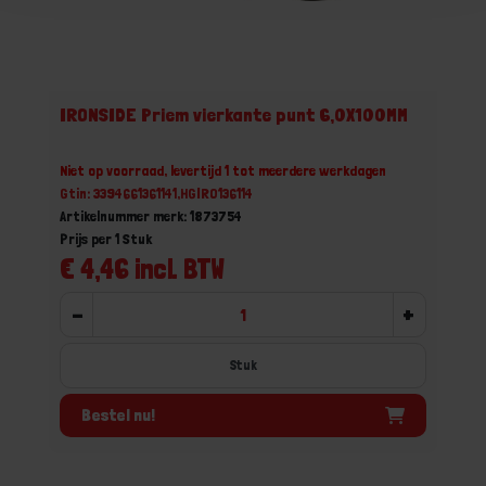
IRONSIDE Priem vierkante punt 6,0X100MM
Niet op voorraad, levertijd 1 tot meerdere werkdagen
Gtin: 3394661361141,HGIRO136114
Artikelnummer merk: 1873754
Prijs per 1 Stuk
€ 4,46 incl. BTW
-
+
Stuk
Bestel nu!