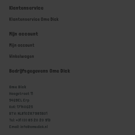
Klantenservice
Klantenservice Ome Dick
Mijn account
Mijn account
Winkelwagen
Bedrijfsgegevens Ome Dick
Ome Dick
Hoogstraat 11
5469EL Erp
KvK: 17140625
BTW: NL810287985B01
Tel: +31 (0) 85 20 20 913
Email: info@omedick.nl