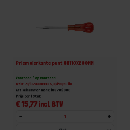
Priem vierkante punt 8X110X200MM
Voorraad: 1 op voorraad
Gtin: 7610733004485,HGPB650110
Artikelnummer merk: 188702000
Prijs per 1 Stuk
€ 15,77 incl. BTW
-
+