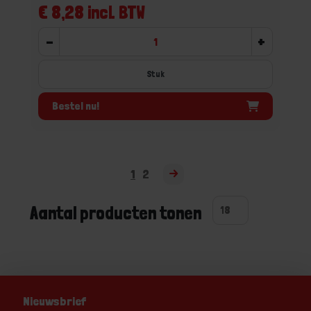
€ 8,28 incl. BTW
-
+
Stuk
Bestel nu!
1
2
Aantal producten tonen
Nieuwsbrief