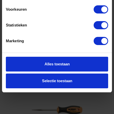
Voorkeuren
Voorraad: 5 op voorraad
Gtin: 3394661361134,HGIRO136113
Artikelnummer merk: 1873753
Statistieken
Prijs per 1 Stuk
€ 4,63 incl. BTW
Marketing
-
+
Stuk
Alles toestaan
Bestel nu!
Selectie toestaan