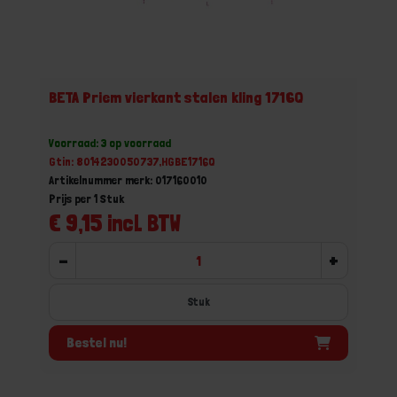
BETA Priem vierkant stalen kling 1716Q
Voorraad: 3 op voorraad
Gtin: 8014230050737,HGBE1716Q
Artikelnummer merk: 017160010
Prijs per 1 Stuk
€ 9,15 incl. BTW
-
+
Stuk
Bestel nu!