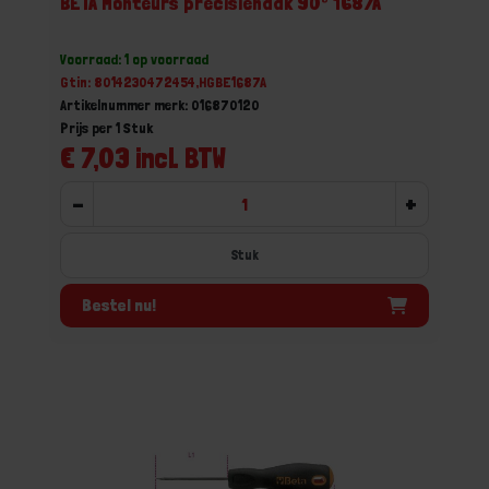
BETA Monteurs precisiehaak 90° 1687A
Voorraad: 1 op voorraad
Gtin: 8014230472454,HGBE1687A
Artikelnummer merk: 016870120
Prijs per 1 Stuk
€ 7,03 incl. BTW
-
+
Stuk
Bestel nu!