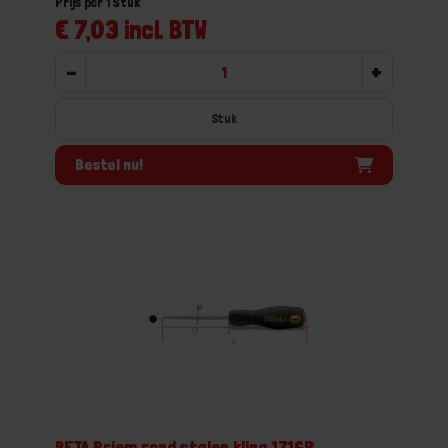
Prijs per 1 Stuk
€ 7,03 incl. BTW
-
+
Stuk
Bestel nu!
BETA Priem rond stalen kling 1716R