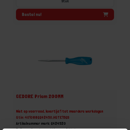
Stuk
Bestel nu!
GEDORE Priem 200MM
Niet op voorraad, levertijd 1 tot meerdere werkdagen
Gtin: 4010886642450,HGTE156S
Artikelnummer merk: 6424520
Prijs per Grootverpakking van 1 Stuk