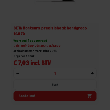
BETA Monteurs precisiehaak handgreep
1687D
Voorraad: 1 op voorraad
Gtin: 8014230472430,HGBE1687D
Artikelnummer merk: 016870110
Prijs per 1 Stuk
€ 7,03 incl. BTW
-
+
Stuk
Bestel nu!