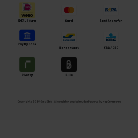
iDEAL | Wero
Card
Bank transfer
Pay By Bank
Bancontact
KBC / CBC
Riverty
Billie
Copyright ; 2026 Ome Dick . Alle rechten voorbehouden
Powered by
nopCommerce