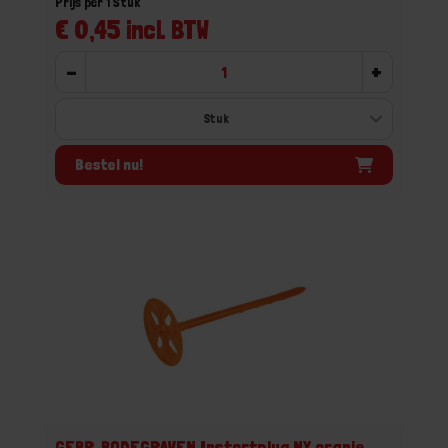
Prijs per 1 Stuk
€ 0,45 incl. BTW
-
+
Bestel nu!
GEBR. BODEGRAVEN Instortplug NY oranje