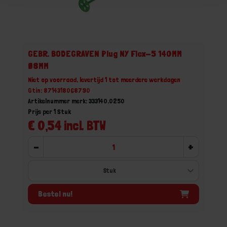
GEBR. BODEGRAVEN Plug NY Flex-5 140MM
Ø8MM
Niet op voorraad, levertijd 1 tot meerdere werkdagen
Gtin: 8714318068790
Artikelnummer merk: 333140.0250
Prijs per 1 Stuk
€ 0,54 incl. BTW
-
+
Bestel nu!