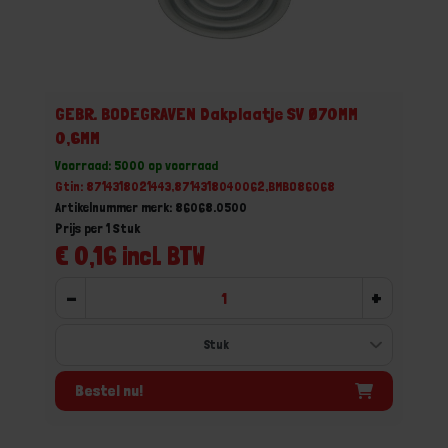
GEBR. BODEGRAVEN Dakplaatje SV Ø70MM
0,6MM
Voorraad: 5000 op voorraad
Gtin: 8714318021443,8714318040062,BMBO86068
Artikelnummer merk: 86068.0500
Prijs per 1 Stuk
€ 0,16 incl. BTW
-
+
Bestel nu!