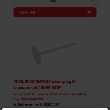
Bestel nu!
GEBR. BODEGRAVEN Instortplug NY
transparant 160MM Ø8MM
Niet op voorraad, levertijd 1 tot meerdere werkdagen
Gtin: 8714318067991
Artikelnummer merk: 3321600125
Prijs per 1 Stuk