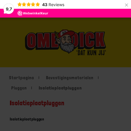
×
43
Reviews
9,7
Startpagina
Bevestigingsmaterialen
Pluggen
Isolatieplaatpluggen
Isolatieplaatpluggen
Isolatieplaatpluggen