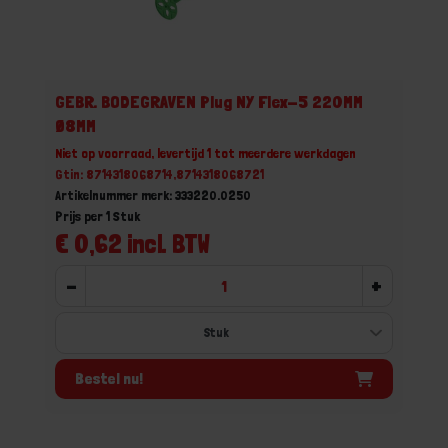
GEBR. BODEGRAVEN Plug NY Flex-5 220MM
Ø8MM
Niet op voorraad, levertijd 1 tot meerdere werkdagen
Gtin: 8714318068714,8714318068721
Artikelnummer merk: 333220.0250
Prijs per 1 Stuk
€ 0,62 incl. BTW
-
+
Bestel nu!