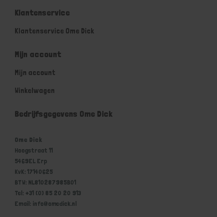
Klantenservice
Klantenservice Ome Dick
Mijn account
Mijn account
Winkelwagen
Bedrijfsgegevens Ome Dick
Ome Dick
Hoogstraat 11
5469EL Erp
KvK: 17140625
BTW: NL810287985B01
Tel: +31 (0) 85 20 20 913
Email: info@omedick.nl