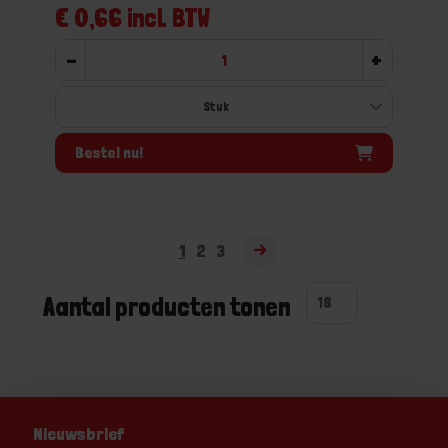
€ 0,66 incl. BTW
-
+
Bestel nu!
1
2
3
Aantal producten tonen
Nieuwsbrief