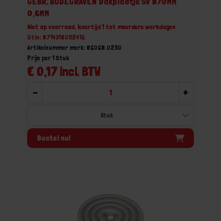
GEBR. BODEGRAVEN Dakplaatje SV Ø70MM
0,6MM
Niet op voorraad, levertijd 1 tot meerdere werkdagen
Gtin: 8714318052416
Artikelnummer merk: 86068.0250
Prijs per 1 Stuk
€ 0,17 incl. BTW
-
+
Bestel nu!