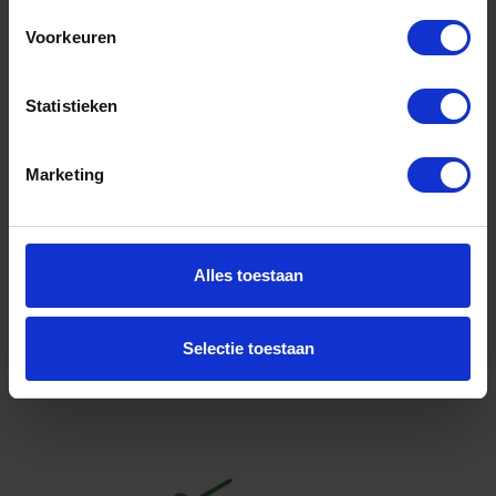
120MM Ø8MM
Voorkeuren
Niet op voorraad, levertijd 1 tot meerdere werkdagen
Gtin: 8714318067953
Artikelnummer merk: 332120.0125
Statistieken
Prijs per 1 Stuk
€ 0,34 incl. BTW
Marketing
-
+
Alles toestaan
Bestel nu!
Selectie toestaan