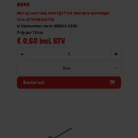
Ø8MM
Niet op voorraad, levertijd 1 tot meerdere werkdagen
Gtin: 8714318068738
Artikelnummer merk: 333200.0250
Prijs per 1 Stuk
€ 0,60 incl. BTW
-
+
Bestel nu!