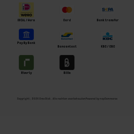
iDEAL | Wero
Card
Bank transfer
Pay By Bank
Bancontact
KBC / CBC
Riverty
Billie
Copyright ; 2026 Ome Dick . Alle rechten voorbehouden
Powered by
nopCommerce