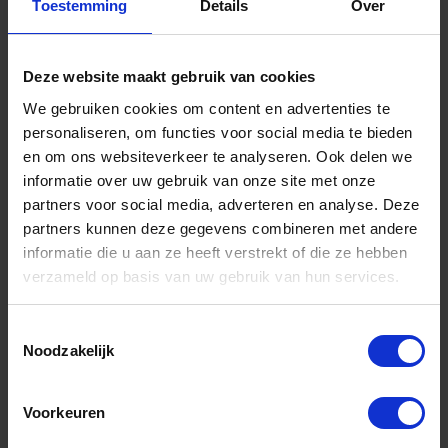
Toestemming
Details
Over
Informatie
Sitemap
Deze website maakt gebruik van cookies
Algemene voorwaarden Ome Dick
We gebruiken cookies om content en advertenties te
personaliseren, om functies voor social media te bieden
Over Ome Dick
en om ons websiteverkeer te analyseren. Ook delen we
Klachtenregeling Ome Dick
informatie over uw gebruik van onze site met onze
partners voor social media, adverteren en analyse. Deze
Retouren & Garantie Ome Dick
partners kunnen deze gegevens combineren met andere
Privacyverklaring Ome Dick
informatie die u aan ze heeft verstrekt of die ze hebben
verzameld op basis van uw gebruik van hun services.
Contact
Klantenservice
Toestemmingsselectie
Noodzakelijk
Klantenservice Ome Dick
Voorkeuren
Mijn account