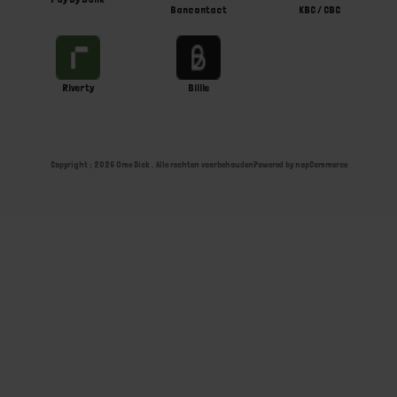
Bancontact
KBC / CBC
Riverty
Billie
Copyright ; 2026 Ome Dick . Alle rechten voorbehouden
Powered by
nopCommerce