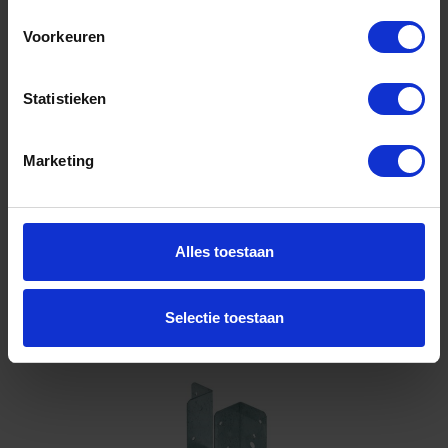
1MM
Voorkeuren
Voorraad: 84 op voorraad
Gtin: 8714318041779,8714318105730,BMBO07911
Artikelnummer merk: 07911.0100
Statistieken
Prijs per 1 Stuk
€ 0,68 incl. BTW
Marketing
-
+
Alles toestaan
Bestel nu!
Selectie toestaan