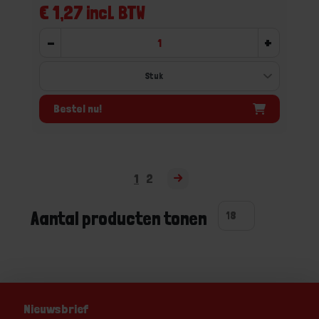
€ 1,27 incl. BTW
-
+
Bestel nu!
1
2
Aantal producten tonen
Nieuwsbrief