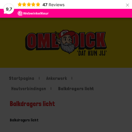
×
47
Reviews
9,7
Startpagina
Ankerwerk
Houtverbindingen
Balkdragers licht
Balkdragers licht
Balkdragers licht