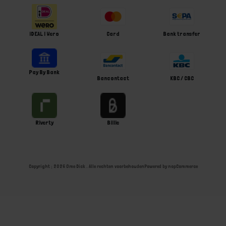
iDEAL | Wero
Card
Bank transfer
Pay By Bank
Bancontact
KBC / CBC
Riverty
Billie
Copyright ; 2026 Ome Dick . Alle rechten voorbehouden
Powered by
nopCommerce