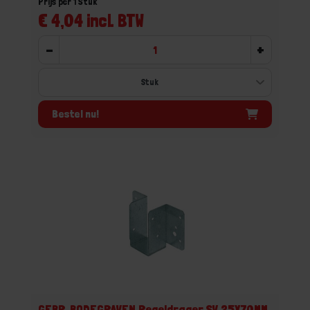
Prijs per 1 Stuk
€ 4,04 incl. BTW
-
+
Bestel nu!
GEBR. BODEGRAVEN Regeldrager SV 25X70MM