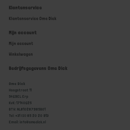
Klantenservice
Klantenservice Ome Dick
Mijn account
Mijn account
Winkelwagen
Bedrijfsgegevens Ome Dick
Ome Dick
Hoogstraat 11
5469EL Erp
KvK: 17140625
BTW: NL810287985B01
Tel: +31 (0) 85 20 20 913
Email: info@omedick.nl