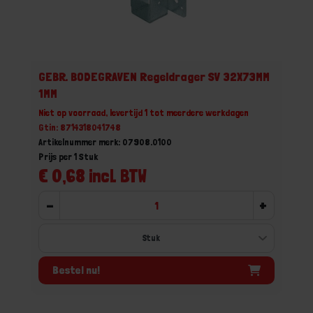
GEBR. BODEGRAVEN Regeldrager SV 32X73MM
1MM
Niet op voorraad, levertijd 1 tot meerdere werkdagen
Gtin: 8714318041748
Artikelnummer merk: 07908.0100
Prijs per 1 Stuk
€ 0,68 incl. BTW
-
+
Bestel nu!