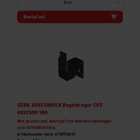
Bestel nu!
GEBR. BODEGRAVEN Regeldrager EPZ
46X73MM 1MM
Niet op voorraad, levertijd 1 tot meerdere werkdagen
Gtin: 8714318080846
Artikelnummer merk: 079111.B001