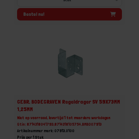
Bestel nu!
GEBR. BODEGRAVEN Regeldrager SV 59X73MM
1,25MM
Niet op voorraad, levertijd 1 tot meerdere werkdagen
Gtin: 8714318041793,8714318105754,BMBO07913
Artikelnummer merk: 07913.0100
Prijs per 1 Stuk