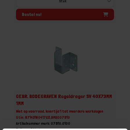
Bestel nu!
GEBR. BODEGRAVEN Regeldrager SV 40X73MM
1MM
Niet op voorraad, levertijd 1 tot meerdere werkdagen
Gtin: 8714318041762,BMBO07910
Artikelnummer merk: 07910.0100
Prijs per 1 Stuk