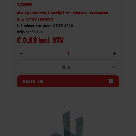
1,25MM
Niet op voorraad, levertijd 1 tot meerdere werkdagen
Gtin: 8714318041809
Artikelnummer merk: 07914.0100
Prijs per 1 Stuk
€ 0,83 incl. BTW
-
+
Bestel nu!