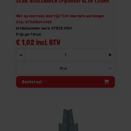
GEBR. BODEGRAVEN Gripanker BL SV 1,25MM
Niet op voorraad, levertijd 1 tot meerdere werkdagen
Gtin: 8714318040482
Artikelnummer merk: 07202.0100
Prijs per 1 Stuk
€ 1,02 incl. BTW
-
+
Bestel nu!