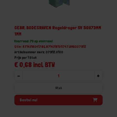
GEBR. BODEGRAVEN Regeldrager SV 50X73MM
1MM
Voorraad: 73 op voorraad
Gtin: 8714318041786,8714318105747,BMBO07912
Artikelnummer merk: 07912.0100
Prijs per 1 Stuk
€ 0,68 incl. BTW
-
+
Stuk
Bestel nu!