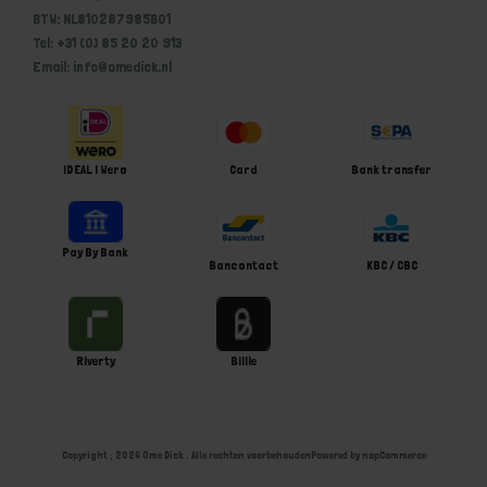
BTW: NL810287985B01
Tel: +31 (0) 85 20 20 913
Email: info@omedick.nl
iDEAL | Wero
Card
Bank transfer
Pay By Bank
Bancontact
KBC / CBC
Riverty
Billie
Copyright ; 2026 Ome Dick . Alle rechten voorbehouden
Powered by
nopCommerce