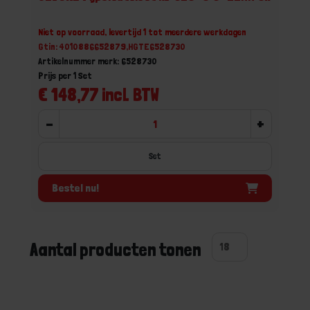
Niet op voorraad, levertijd 1 tot meerdere werkdagen
Gtin: 4010886652879,HGTE6528730
Artikelnummer merk: 6528730
Prijs per 1 Set
€ 148,77 incl. BTW
-
+
Set
Bestel nu!
Aantal producten tonen