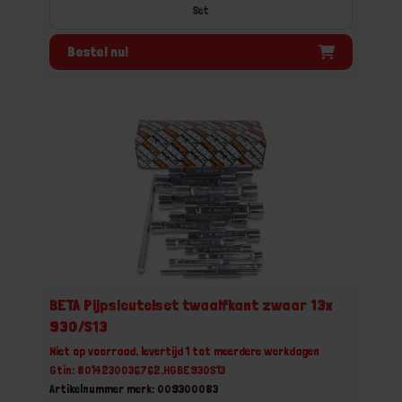
Set
Bestel nu!
BETA Pijpsleutelset twaalfkant zwaar 13x
930/S13
Niet op voorraad, levertijd 1 tot meerdere werkdagen
Gtin: 8014230036762,HGBE930S13
Artikelnummer merk: 009300083