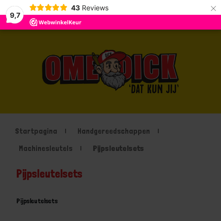
×
43
Reviews
9,7
Startpagina
Handgereedschappen
Machinesleutels
Pijpsleutelsets
Pijpsleutelsets
Pijpsleutelsets