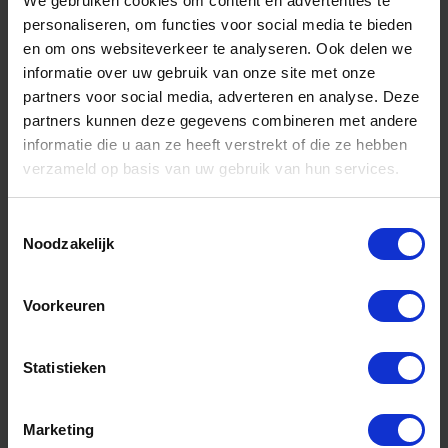
We gebruiken cookies om content en advertenties te
935/S13
personaliseren, om functies voor social media te bieden
en om ons websiteverkeer te analyseren. Ook delen we
Niet op voorraad, levertijd 1 tot meerdere werkdagen
Gtin: 8014230547305
informatie over uw gebruik van onze site met onze
Artikelnummer merk: 009350183
partners voor social media, adverteren en analyse. Deze
Prijs per 1 Set
partners kunnen deze gegevens combineren met andere
€ 260,03 incl. BTW
informatie die u aan ze heeft verstrekt of die ze hebben
verzameld op basis van uw gebruik van hun services.
-
+
Toestemmingsselectie
Set
Noodzakelijk
Bestel nu!
Voorkeuren
Statistieken
Marketing