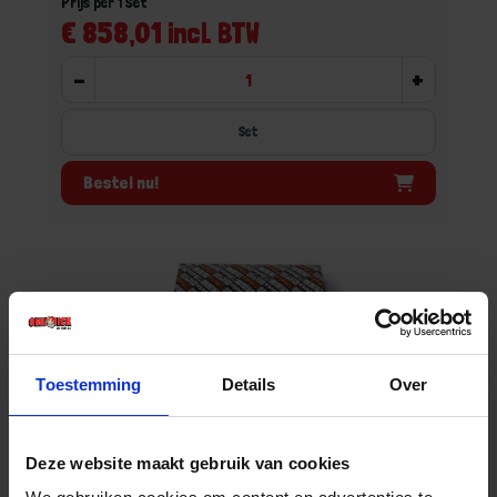
Prijs per 1 Set
€ 858,01 incl. BTW
-
+
Set
Bestel nu!
Toestemming
Details
Over
Deze website maakt gebruik van cookies
BETA Pijpsleutelset zeskant licht 13x