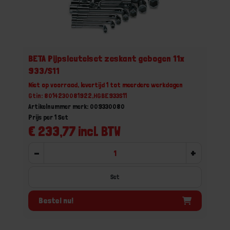
BETA Pijpsleutelset zeskant gebogen 11x
933/S11
Niet op voorraad, levertijd 1 tot meerdere werkdagen
Gtin: 8014230081922,HGBE933S11
Artikelnummer merk: 009330080
Prijs per 1 Set
€ 233,77 incl. BTW
-
+
Set
Bestel nu!