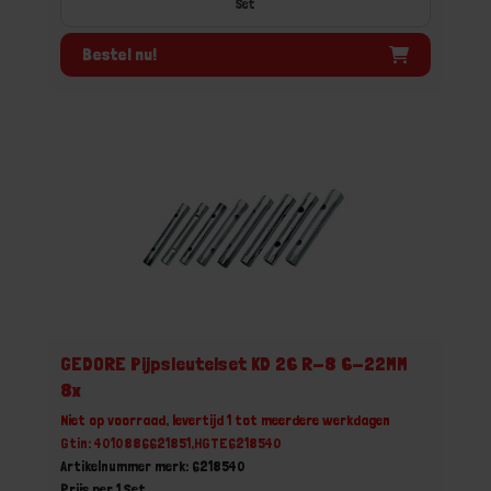
Set
Bestel nu!
GEDORE Pijpsleutelset KD 26 R-8 6-22MM
8x
Niet op voorraad, levertijd 1 tot meerdere werkdagen
Gtin: 4010886621851,HGTE6218540
Artikelnummer merk: 6218540
Prijs per 1 Set