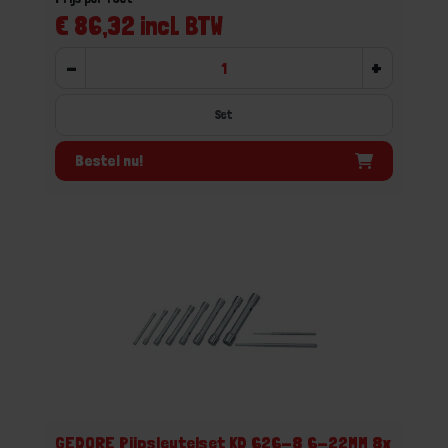
€ 86,32 incl. BTW
-
+
Set
Bestel nu!
GEDORE Pijpsleutelset KD 626-8 6-22MM 8x