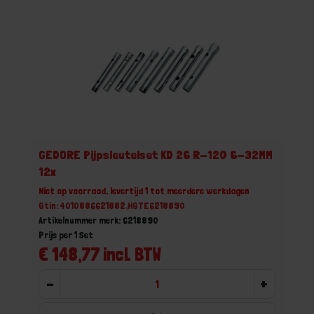
GEDORE Pijpsleutelset KD 26 R-120 6-32MM
12x
Niet op voorraad, levertijd 1 tot meerdere werkdagen
Gtin: 4010886621882,HGTE6218890
Artikelnummer merk: 6218890
Prijs per 1 Set
€ 148,77 incl. BTW
-
+