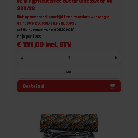
BETA Pijpsleutelset twaalfkant zwaar 8x
930/S8
Niet op voorraad, levertijd 1 tot meerdere werkdagen
Gtin: 8014230036748,HGBE930S8
Artikelnummer merk: 009300081
Prijs per 1 Set
€ 191,00 incl. BTW
-
+
Set
Bestel nu!