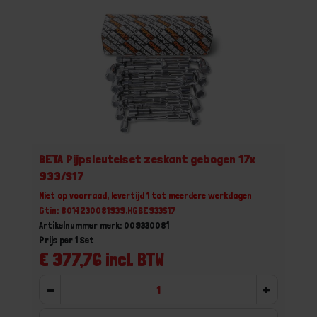
BETA Pijpsleutelset zeskant gebogen 17x
933/S17
Niet op voorraad, levertijd 1 tot meerdere werkdagen
Gtin: 8014230081939,HGBE933S17
Artikelnummer merk: 009330081
Prijs per 1 Set
€ 377,76 incl. BTW
-
+