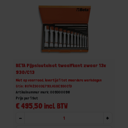
BETA Pijpsleutelset twaalfkant zwaar 13x
930/C13
Niet op voorraad, levertijd 1 tot meerdere werkdagen
Gtin: 8014230036793,HGBE930C13
Artikelnummer merk: 009300098
Prijs per 1 Set
€ 495,50 incl. BTW
-
+