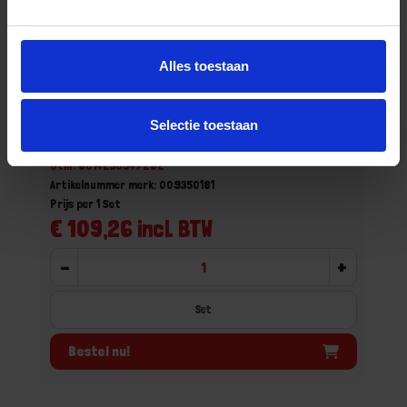
Alles toestaan
BETA Pijpsleutelset zeskant licht 8x 935/S8
Selectie toestaan
Niet op voorraad, levertijd 1 tot meerdere werkdagen
Gtin: 8014230547282
Artikelnummer merk: 009350181
Prijs per 1 Set
€ 109,26 incl. BTW
-
+
Set
Bestel nu!