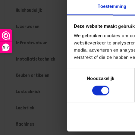
Toestemming
Huishoudelijk
IJzerwaren
Deze website maakt gebruik
We gebruiken cookies om cont
Infrastructuur
websiteverkeer te analyseren
9,7
media, adverteren en analys
verstrekt of die ze hebben v
Installatietechniek
Toestemmingsselectie
Keuken artikelen
Noodzakelijk
Lastechniek
Logistiek
Machines