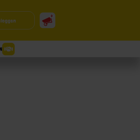
0
nloggen
N