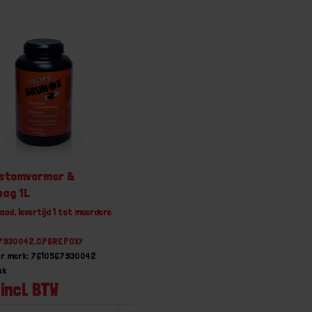
estomvormer &
aag 1L
aad, levertijd 1 tot meerdere
67930042,CPBREPOXY
er merk: 7610567930042
uk
incl. BTW