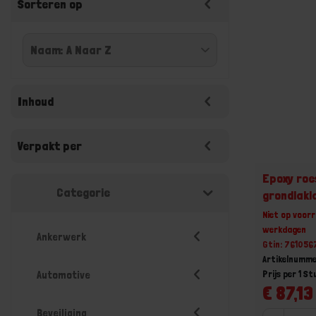
Sorteren op
Inhoud
Verpakt per
Epoxy ro
Categorie
grondlakl
Niet op voorr
werkdagen
Ankerwerk
Gtin: 76105
Artikelnumm
Prijs per 1 St
Automotive
€ 87,13 
Beveiliging