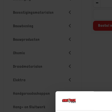
-
Bevestigingsmaterialen
Bestel n
Bouwbeslag
Bouwproducten
Chemie
Draadmaterialen
Elektra
Handgereedschappen
Hang- en Sluitwerk