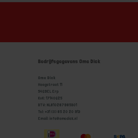
Bedrijfsgegevens Ome Dick
Ome Dick
Hoogstraat 11
5469EL Erp
KvK: 17140625
BTW: NL810287985B01
Tel: +31 (0) 85 20 20 913
Email: info@omedick.nl