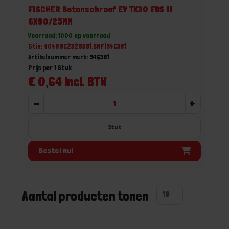
FISCHER Betonschroef EV TX30 FBS II
6X80/25MM
Voorraad: 1000 op voorraad
Gtin: 4048962329391,BMFI546381
Artikelnummer merk: 546381
Prijs per 1 Stuk
€ 0,64 incl. BTW
-
+
Stuk
Bestel nu!
Aantal producten tonen