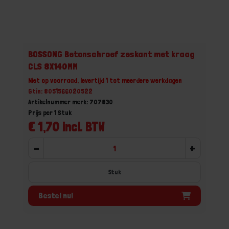
BOSSONG Betonschroef zeskant met kraag
CLS 8X140MM
Niet op voorraad, levertijd 1 tot meerdere werkdagen
Gtin: 8051566020522
Artikelnummer merk: 707830
Prijs per 1 Stuk
€ 1,70 incl. BTW
-
+
Stuk
Bestel nu!