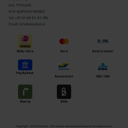
KvK: 17140625
BTW: NL810287985B01
Tel: +31 (0) 85 20 20 913
Email: info@omedick.nl
iDEAL | Wero
Card
Bank transfer
Pay By Bank
Bancontact
KBC / CBC
Riverty
Billie
Copyright ; 2026 Ome Dick . Alle rechten voorbehouden
Powered by
nopCommerce