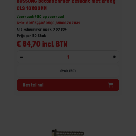
BOSSONG Betonschroef zeskant met kraag
CLS 10X80MM
Voorraad: 490 op voorraad
Gtin: 8051566020560,BMBOS707834
Artikelnummer merk: 707834
Prijs per 50 Stuk
€ 84,70 incl. BTW
-
+
Stuk (50)
Bestel nu!