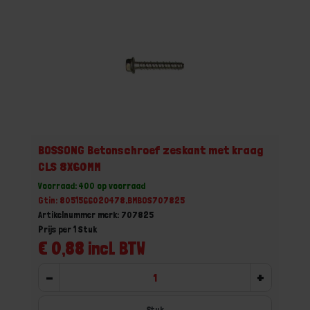
BOSSONG Betonschroef zeskant met kraag
CLS 8X60MM
Voorraad: 400 op voorraad
Gtin: 8051566020478,BMBOS707825
Artikelnummer merk: 707825
Prijs per 1 Stuk
€ 0,88 incl. BTW
-
+
Stuk