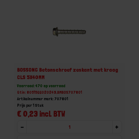
BOSSONG Betonschroef zeskant met kraag
CLS 5X40MM
Voorraad: 470 op voorraad
Gtin: 8051566020249,BMBOS707801
Artikelnummer merk: 707801
Prijs per 1 Stuk
€ 0,23 incl. BTW
-
+