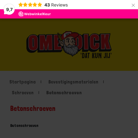
×
43
Reviews
9,7
Startpagina
Bevestigingsmaterialen
Schroeven
Betonschroeven
Betonschroeven
Betonschroeven