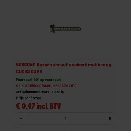
BOSSONG Betonschroef zeskant met kraag
CLS 6X60MM
Voorraad: 901 op voorraad
Gtin: 8051566020386,BMBOS707816
Artikelnummer merk: 707816
Prijs per 1 Stuk
€ 0,47 incl. BTW
-
+