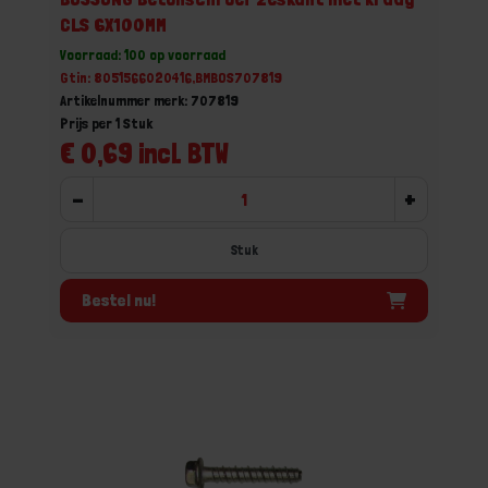
CLS 6X100MM
Voorraad: 100 op voorraad
Gtin: 8051566020416,BMBOS707819
Artikelnummer merk: 707819
Prijs per 1 Stuk
€ 0,69 incl. BTW
-
+
Stuk
Bestel nu!