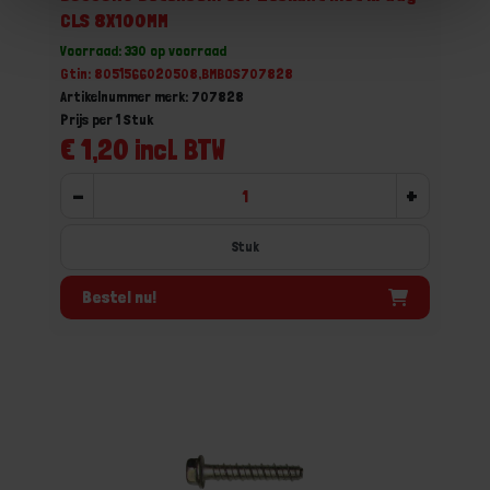
CLS 8X100MM
Voorraad: 330 op voorraad
Gtin: 8051566020508,BMBOS707828
Artikelnummer merk: 707828
Prijs per 1 Stuk
€ 1,20 incl. BTW
-
+
Stuk
Bestel nu!