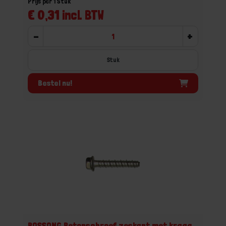
Prijs per 1 Stuk
€ 0,31 incl. BTW
-
+
Stuk
Bestel nu!
BOSSONG Betonschroef zeskant met kraag