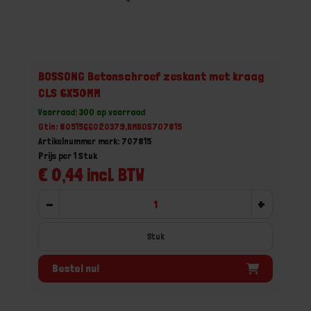
BOSSONG Betonschroef zeskant met kraag
CLS 6X50MM
Voorraad: 300 op voorraad
Gtin: 8051566020379,BMBOS707815
Artikelnummer merk: 707815
Prijs per 1 Stuk
€ 0,44 incl. BTW
-
+
Stuk
Bestel nu!