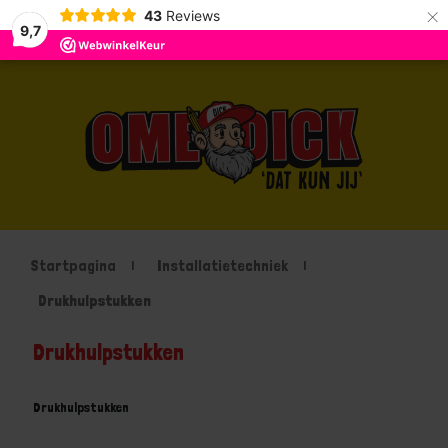
×
43
Reviews
9,7
Startpagina
Installatietechniek
Drukhulpstukken
Drukhulpstukken
Drukhulpstukken