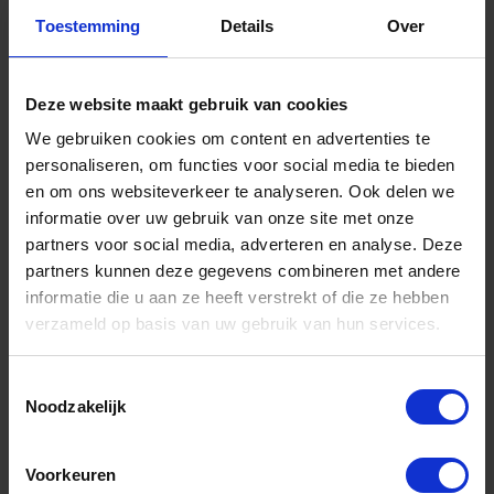
Toestemming
Details
Over
Informatie
Sitemap
Deze website maakt gebruik van cookies
We gebruiken cookies om content en advertenties te
Algemene voorwaarden Ome Dick
personaliseren, om functies voor social media te bieden
Over Ome Dick
en om ons websiteverkeer te analyseren. Ook delen we
informatie over uw gebruik van onze site met onze
Klachtenregeling Ome Dick
partners voor social media, adverteren en analyse. Deze
Retouren & Garantie Ome Dick
partners kunnen deze gegevens combineren met andere
informatie die u aan ze heeft verstrekt of die ze hebben
Privacyverklaring Ome Dick
verzameld op basis van uw gebruik van hun services.
Contact
Toestemmingsselectie
Klantenservice
Noodzakelijk
Klantenservice Ome Dick
Voorkeuren