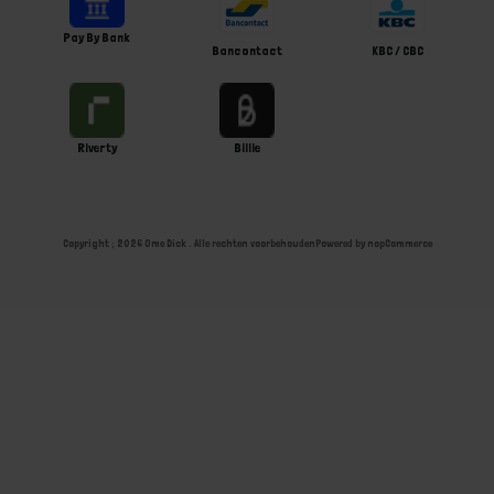
Pay By Bank
Bancontact
KBC / CBC
Riverty
Billie
Copyright ; 2026 Ome Dick . Alle rechten voorbehouden
Powered by
nopCommerce