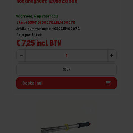
Hoekmagneet 120x82x15MM
Voorraad: 4 op voorraad
Gtin: 4030615400076,LBLA400076
Artikelnummer merk: 4030615400076
Prijs per 1 Stuk
€ 7,25 incl. BTW
-
+
Stuk
Bestel nu!