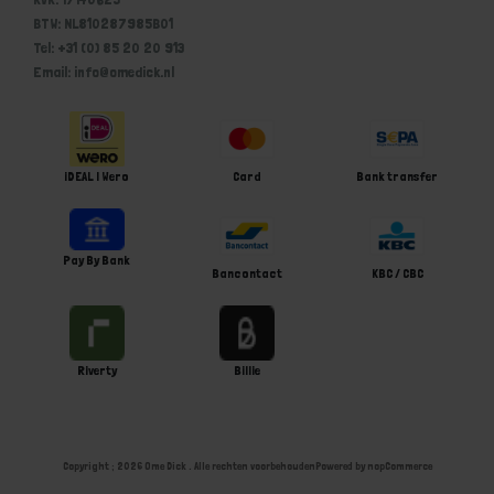
BTW: NL810287985B01
Tel: +31 (0) 85 20 20 913
Email: info@omedick.nl
iDEAL | Wero
Card
Bank transfer
Pay By Bank
Bancontact
KBC / CBC
Riverty
Billie
Copyright ; 2026 Ome Dick . Alle rechten voorbehouden
Powered by
nopCommerce