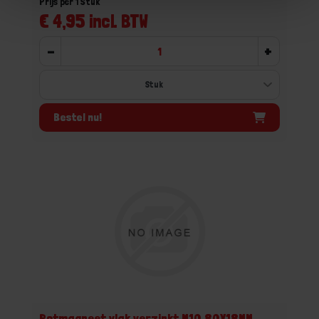
Prijs per 1 Stuk
€ 4,95 incl. BTW
-
+
Bestel nu!
Potmagneet vlak verzinkt M10 80X18MM