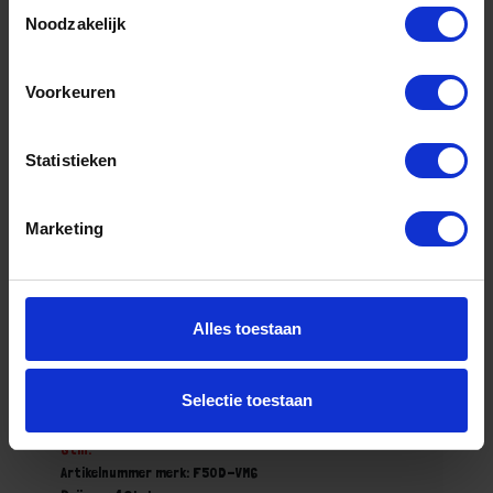
Toestemmingsselectie
Noodzakelijk
Bestel nu!
Voorkeuren
Statistieken
Marketing
Alles toestaan
Potmagneet M6 50X10MM 170N
Selectie toestaan
Niet op voorraad, levertijd 1 tot meerdere werkdagen
Gtin:
Artikelnummer merk: F50D-VM6