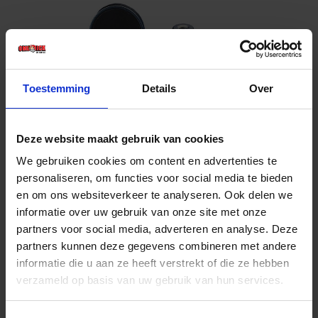
Toestemming
Details
Over
Deze website maakt gebruik van cookies
Potmagneet 80X18MM M10
We gebruiken cookies om content en advertenties te
personaliseren, om functies voor social media te bieden
en om ons websiteverkeer te analyseren. Ook delen we
Niet op voorraad, levertijd 1 tot meerdere werkdagen
Gtin:
informatie over uw gebruik van onze site met onze
Artikelnummer merk: BM31.033
partners voor social media, adverteren en analyse. Deze
Prijs per 1 Stuk
partners kunnen deze gegevens combineren met andere
€ 22,75 incl. BTW
informatie die u aan ze heeft verstrekt of die ze hebben
verzameld op basis van uw gebruik van hun services.
-
+