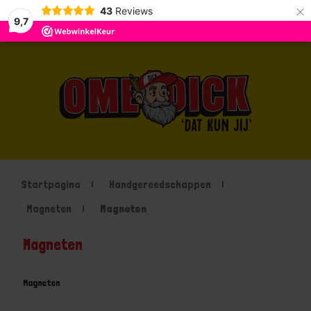
×
43
Reviews
9,7
Startpagina
Handgereedschappen
Magneten
Magneten
Magneten
Magneten