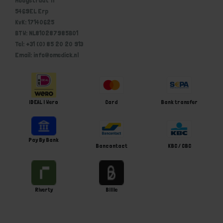
5469EL Erp
KvK: 17140625
BTW: NL810287985B01
Tel: +31 (0) 85 20 20 913
Email: info@omedick.nl
iDEAL | Wero
Card
Bank transfer
Pay By Bank
Bancontact
KBC / CBC
Riverty
Billie