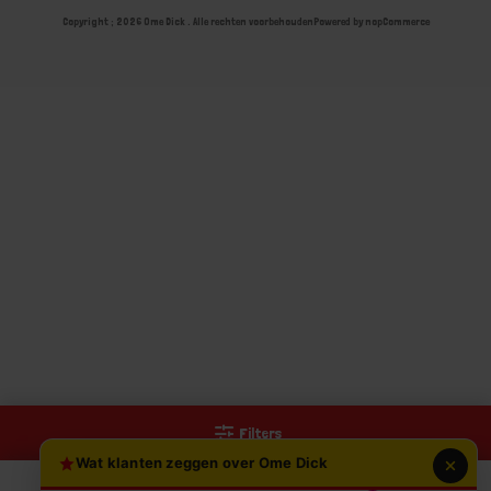
Copyright ; 2026 Ome Dick . Alle rechten voorbehouden
Powered by
nopCommerce
Filters
Wat klanten zeggen over Ome Dick
0