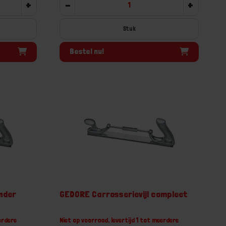
+
-
+
Stuk
Bestel nu!
nder
GEDORE Carrosserievijl compleet
erdere
Niet op voorraad, levertijd 1 tot meerdere