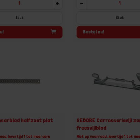
+
-
Stuk
Stuk
u!
Bestel nu!
sarblad halfzoet plat
GEDORE Carrosserievijl zo
freesvijlblad
aad, levertijd 1 tot meerdere
Niet op voorraad, levertijd 1 tot me