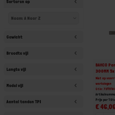
Sorteren op
Gewicht
Breedte vijl
BAHCO Pan
Lengte vijl
300MM 5x
Niet op voorr
werkdagen
Model vijl
Gtin: 731151
Artikelnumme
Prijs per 1 St
Aantal tanden TPI
€ 46,06