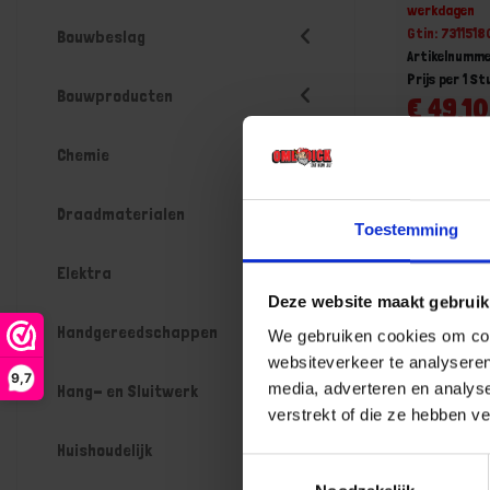
werkdagen
Gtin: 73115
Bouwbeslag
Artikelnumm
Prijs per 1 St
Bouwproducten
€ 49,10
-
Chemie
Draadmaterialen
Toestemming
Bestel n
Elektra
Deze website maakt gebruik
Handgereedschappen
We gebruiken cookies om cont
websiteverkeer te analyseren
9,7
media, adverteren en analys
Hang- en Sluitwerk
verstrekt of die ze hebben v
Huishoudelijk
Toestemmingsselectie