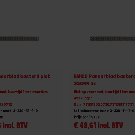
sarblad basterd plat
BAHCO Pansarblad basterd
350MM 5x
aad, levertijd 1 tot meerdere
Niet op voorraad, levertijd 1 tot me
werkdagen
8020712
Gtin: 7311518020736,7311518317751
r merk: 3-330-12-1-0
Artikelnummer merk: 3-330-14-1-0
uk
Prijs per 1 Stuk
 incl. BTW
€ 49,61 incl. BTW