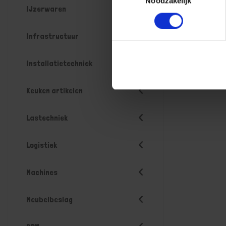
Noodzakelijk
IJzerwaren
Infrastructuur
Installatietechniek
Keuken artikelen
Lastechniek
Logistiek
Machines
Meubelbeslag