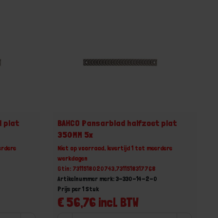
 plat
BAHCO Pansarblad halfzoet plat
350MM 5x
erdere
Niet op voorraad, levertijd 1 tot meerdere
werkdagen
Gtin: 7311518020743,7311518317768
Artikelnummer merk: 3-330-14-2-0
Prijs per 1 Stuk
€ 56,76 incl. BTW