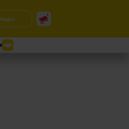
0
nloggen
N