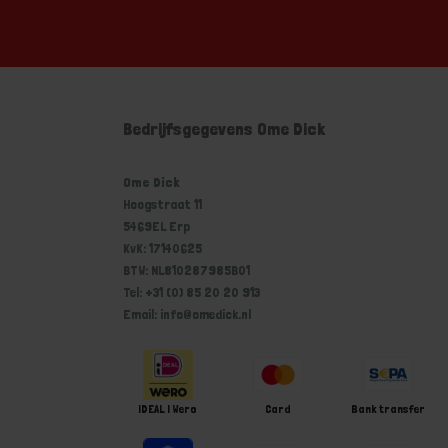
Bedrijfsgegevens Ome Dick
Ome Dick
Hoogstraat 11
5469EL Erp
KvK: 17140625
BTW: NL810287985B01
Tel: +31 (0) 85 20 20 913
Email: info@omedick.nl
iDEAL | Wero
Card
Bank transfer