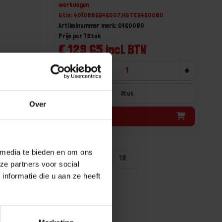
werkdagen
0
Gtin: 4010886646007,HGTE6460080
Artikelnummer merk: 6460080
Prijs per 1 Stuk
€ 129,65 incl. BTW
+
-
+
Stuk
Over
Bestel nu!
 media te bieden en om ons
ntal producten tonen
ze partners voor social
nformatie die u aan ze heeft