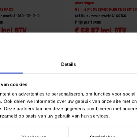
werkdagen
18020729
Gtin: 4010886646014,HGTE646016
er merk: 3-330-12-2-0
Artikelnummer merk: 6460160
uk
Prijs per 1 Stuk
 incl. BTW
€ 68,87 incl. BTW
+
-
Stuk
Stuk
Details
u!
Bestel nu!
 van cookies
ent en advertenties te personaliseren, om functies voor social
Aa
. Ook delen we informatie over uw gebruik van onze site met on
e. Deze partners kunnen deze gegevens combineren met andere i
erzameld op basis van uw gebruik van hun services.