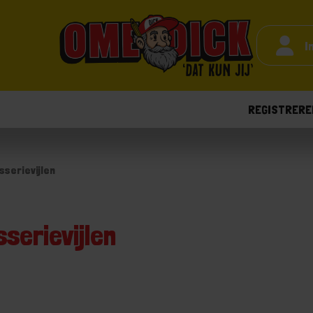
I
REGISTRERE
sserievijlen
serievijlen