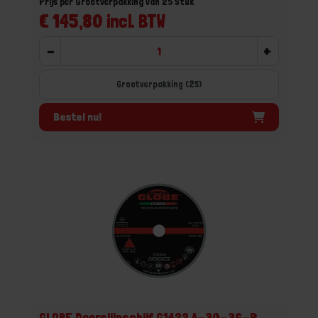
Prijs per Grootverpakking van 25 Stuk
€ 145,80 incl. BTW
-
+
Grootverpakking (25)
Bestel nu!
GLOBE Doorslijpschijf G1422 A-30-36-R