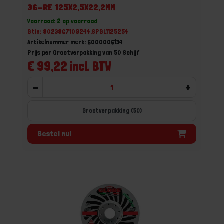
36-RE 125X2,5X22,2MM
Voorraad: 2 op voorraad
Gtin: 8023867109244,SPGL1125254
Artikelnummer merk: 6000006134
Prijs per Grootverpakking van 50 Schijf
€ 99,22 incl. BTW
-
+
Grootverpakking (50)
Bestel nu!