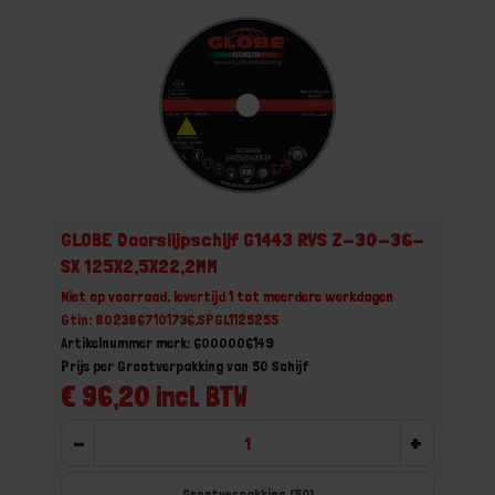
GLOBE Doorslijpschijf G1443 RVS Z-30-36-
SX 125X2,5X22,2MM
Niet op voorraad, levertijd 1 tot meerdere werkdagen
Gtin: 8023867101736,SPGL1125255
Artikelnummer merk: 6000006149
Prijs per Grootverpakking van 50 Schijf
€ 96,20 incl. BTW
-
+
Grootverpakking (50)