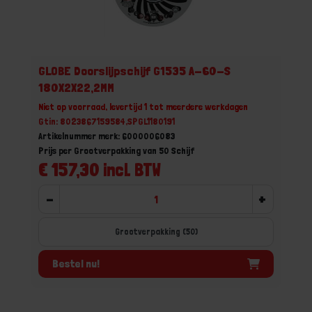
GLOBE Doorslijpschijf G1535 A-60-S
180X2X22,2MM
Niet op voorraad, levertijd 1 tot meerdere werkdagen
Gtin: 8023867159584,SPGL1180191
Artikelnummer merk: 6000006083
Prijs per Grootverpakking van 50 Schijf
€ 157,30 incl. BTW
-
+
Grootverpakking (50)
Bestel nu!