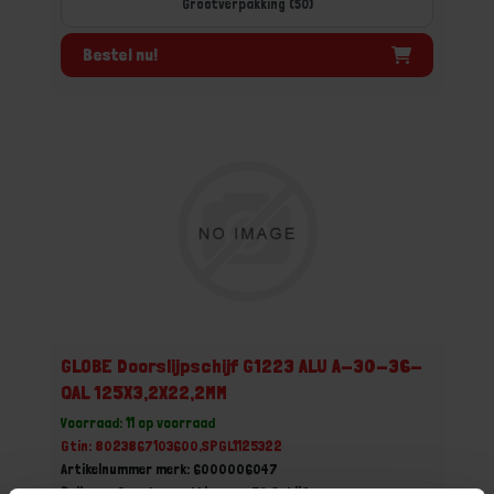
Grootverpakking (50)
Bestel nu!
GLOBE Doorslijpschijf G1223 ALU A-30-36-
QAL 125X3,2X22,2MM
Voorraad: 11 op voorraad
Gtin: 8023867103600,SPGL1125322
Artikelnummer merk: 6000006047
Prijs per Grootverpakking van 50 Schijf