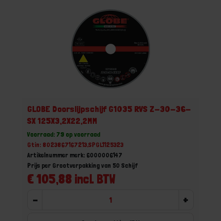
GLOBE Doorslijpschijf G1035 RVS Z-30-36-
SX 125X3,2X22,2MM
Voorraad: 79 op voorraad
Gtin: 8023867167213,SPGL1125323
Artikelnummer merk: 6000006147
Prijs per Grootverpakking van 50 Schijf
€ 105,88 incl. BTW
-
+