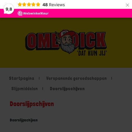
×
48
Reviews
9,8
Startpagina
Verspanende gereedschappen
Slijpmiddelen
Doorslijpschijven
Doorslijpschijven
Doorslijpschijven