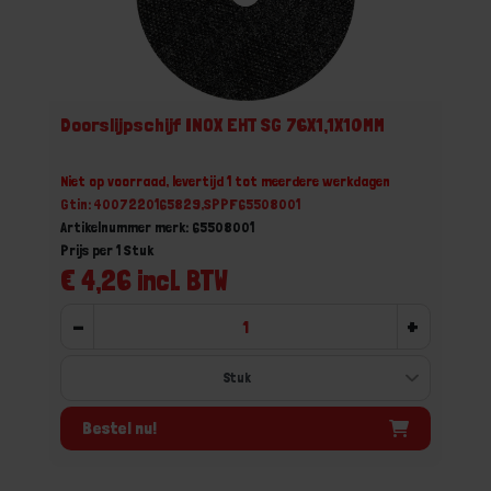
Doorslijpschijf INOX EHT SG 76X1,1X10MM
Niet op voorraad, levertijd 1 tot meerdere werkdagen
Gtin: 4007220165829,SPPF65508001
Artikelnummer merk: 65508001
Prijs per 1 Stuk
€ 4,26 incl. BTW
-
+
Bestel nu!