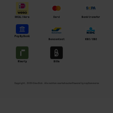
iDEAL | Wero
Card
Bank transfer
Pay By Bank
Bancontact
KBC / CBC
Riverty
Billie
Copyright ; 2026 Ome Dick . Alle rechten voorbehouden
Powered by
nopCommerce