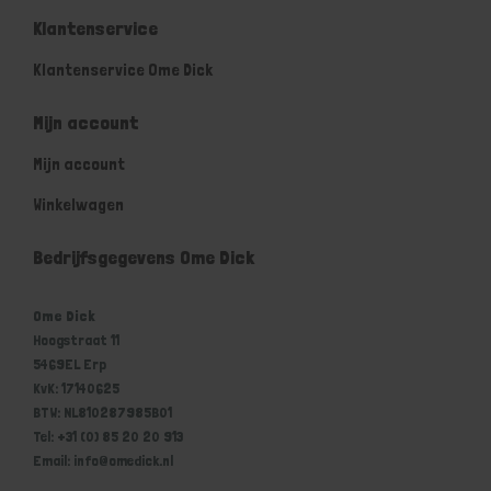
Klantenservice
Klantenservice Ome Dick
Mijn account
Mijn account
Winkelwagen
Bedrijfsgegevens Ome Dick
Ome Dick
Hoogstraat 11
5469EL Erp
KvK: 17140625
BTW: NL810287985B01
Tel: +31 (0) 85 20 20 913
Email: info@omedick.nl