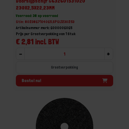
Doorslijpschijf G632601531020
230X2,5X22,23MM
Voorraad: 38 op voorraad
Gtin: 8023867104065,SPGL1230253
Artikelnummer merk: 6000006065
Prijs per Grootverpakking van 1 Stuk
€ 2,81 incl. BTW
-
+
Grootverpakking
Bestel nu!