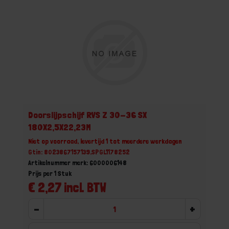
Doorslijpschijf RVS Z 30-36 SX
180X2,5X22,23M
Niet op voorraad, levertijd 1 tot meerdere werkdagen
Gtin: 8023867157139,SPGL1178252
Artikelnummer merk: 6000006148
Prijs per 1 Stuk
€ 2,27 incl. BTW
-
+