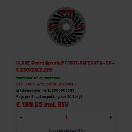
GLOBE Doorslijpschijf G1536 SAFECUT A-60-
S 230X2X22,2MM
Voorraad: 87 op voorraad
Gtin: 8023867159591,SPGL1230240
Artikelnummer merk: 6000006085
Prijs per Grootverpakking van 50 Schijf
€ 199,65 incl. BTW
-
+
Grootverpakking (50)