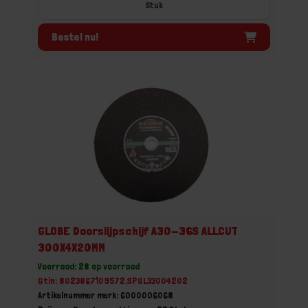
Stuk
Bestel nu!
GLOBE Doorslijpschijf A30-36S ALLCUT
300X4X20MM
Voorraad: 28 op voorraad
Gtin: 8023867109572,SPGL33004202
Artikelnummer merk: 6000006068