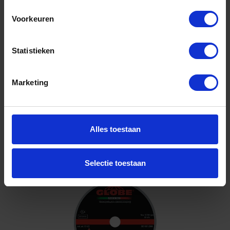
125X2,5X22,2MM
Voorkeuren
Voorraad: 128 op voorraad
Gtin: 8023867101729,SPGL1125251
Artikelnummer merk: 6000006055
Statistieken
Prijs per Grootverpakking van 50 Schijf
€ 90,75 incl. BTW
Marketing
-
+
Grootverpakking (50)
Alles toestaan
Bestel nu!
Selectie toestaan