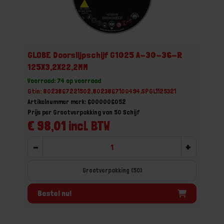
GLOBE Doorslijpschijf G1025 A-30-36-R
125X3,2X22,2MM
Voorraad: 74 op voorraad
Gtin: 8023867221502,8023867100494,SPGL1125321
Artikelnummer merk: 6000006052
Prijs per Grootverpakking van 50 Schijf
€ 98,01 incl. BTW
-
+
Grootverpakking (50)
Bestel nu!