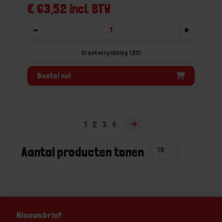
€ 63,52 incl. BTW
-
+
Grootverpakking (25)
Bestel nu!
1
2
3
4
Aantal producten tonen
Nieuwsbrief