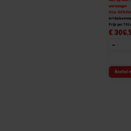
werkdagen
Gtin: 50102
Artikelnumm
Prijs per 1 St
€ 306,1
-
Bestel n