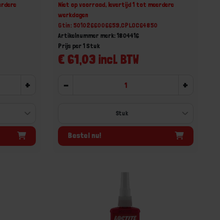
erdere
Niet op voorraad, levertijd 1 tot meerdere
werkdagen
Gtin: 5010266006659,CPLOC64850
Artikelnummer merk: 1804416
Prijs per 1 Stuk
€ 61,03 incl. BTW
+
-
+
Bestel nu!