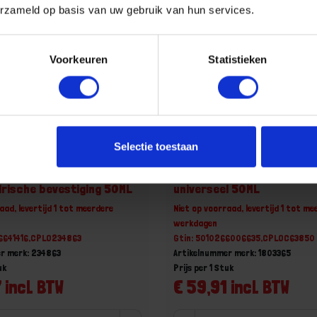
erzameld op basis van uw gebruik van hun services.
Voorkeuren
Statistieken
Selectie toestaan
ijm 641 medium sterkte
LOCTITE Schroefdraadbor
indrische bevestiging 50ML
universeel 50ML
aad, levertijd 1 tot meerdere
Niet op voorraad, levertijd 1 tot me
werkdagen
66641416,CPLO234863
Gtin: 5010266006635,CPLOC63850
r merk: 234863
Artikelnummer merk: 1803365
uk
Prijs per 1 Stuk
 incl. BTW
€ 59,91 incl. BTW