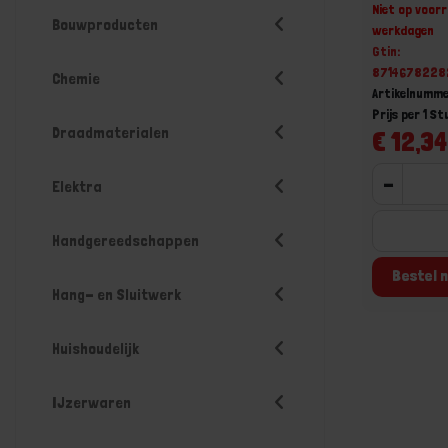
Niet op voorr
Bouwproducten
werkdagen
Gtin:
8714678228
Chemie
Artikelnumme
Prijs per 1 St
Draadmaterialen
€ 12,34
-
Elektra
Handgereedschappen
Bestel n
Hang- en Sluitwerk
Huishoudelijk
IJzerwaren