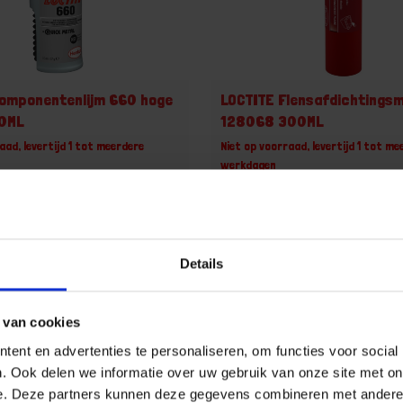
omponentenlijm 660 hoge
LOCTITE Flensafdichtingsm
50ML
128068 300ML
aad, levertijd 1 tot meerdere
Niet op voorraad, levertijd 1 tot me
werkdagen
60146868,CPLOC660
Gtin: 5010266286846,CPLOC12806
er merk: 267328
Artikelnummer merk: 137107
uk
Prijs per 1 Stuk
 incl. BTW
€ 199,95 incl. BTW
Details
+
-
 van cookies
ent en advertenties te personaliseren, om functies voor social
u!
Bestel nu!
. Ook delen we informatie over uw gebruik van onze site met on
e. Deze partners kunnen deze gegevens combineren met andere i