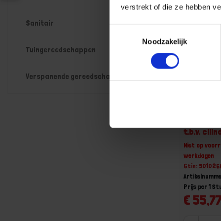
verstrekt of die ze hebben v
Sanitair
Toestemmingsselectie
Noodzakelijk
Tuingereedschappen
Verspanende gereedschappen
LOCTITE L
t.b.v. cil
Niet op voorr
werkdagen
Gtin: 50102
Artikelnumme
Prijs per 1 St
€ 55,77