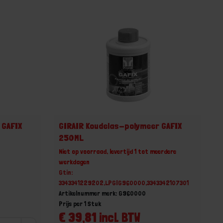
 GAFIX
GIRAIR Koudelas-polymeer GAFIX
250ML
Niet op voorraad, levertijd 1 tot meerdere
werkdagen
Gtin:
3343341229202,LPGIG960000,3343342107301
Artikelnummer merk: G960000
Prijs per 1 Stuk
€ 39,81 incl. BTW