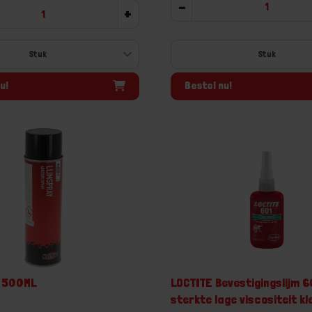
-
+
Stuk
u!
Bestel nu!
y 500ML
LOCTITE Bevestigingslijm 6
sterkte lage viscositeit kl