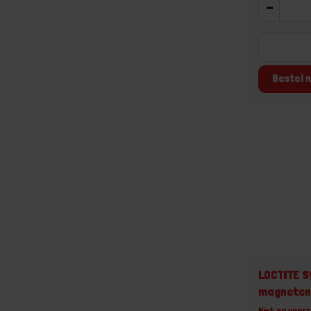
-
Bestel n
LOCTITE St
magneten
Niet op voorr