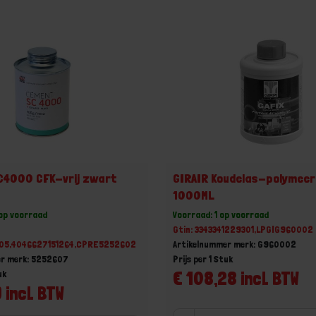
C4000 CFK-vrij zwart
GIRAIR Koudelas-polymeer
1000ML
 op voorraad
Voorraad: 1 op voorraad
Gtin: 3343341229301,LPGIG960002
605,4046627151264,CPRE5252602
Artikelnummer merk: G960002
er merk: 5252607
Prijs per 1 Stuk
€ 108,28 incl. BTW
uk
 incl. BTW