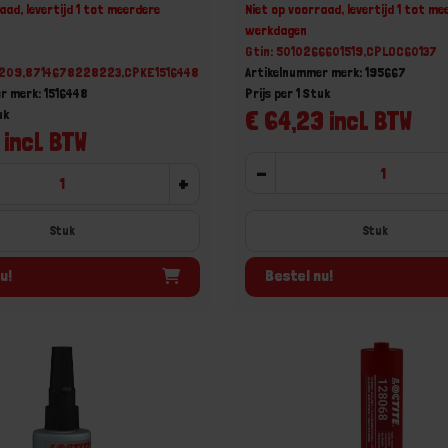
spelingen 50ML
aad, levertijd 1 tot meerdere
Niet op voorraad, levertijd 1 tot me
werkdagen
Gtin: 5010266601519,CPLOC60137
209,8714678228223,CPKE1516448
Artikelnummer merk: 195667
r merk: 1516448
Prijs per 1 Stuk
€ 64,23 incl. BTW
uk
 incl. BTW
-
+
Stuk
u!
Bestel nu!