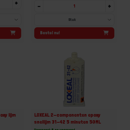
+
-
+
Bestel nu!
xy lijm
LOXEAL 2-componenten epoxy
snellijm 31-42 5 minuten 50ML
Voorraad: 8 op voorraad