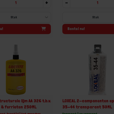
+
-
u!
Bestel nu!
ructurele lijm AA 326 t.b.v.
LOXEAL 2-componenten epo
 & ferrieten 250ML
35-44 transparant 50ML
aad, levertijd 1 tot meerdere
Voorraad: 1 op voorraad