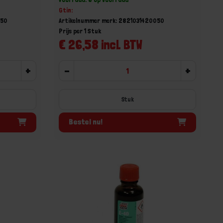
Gtin:
050
Artikelnummer merk: 2821031420050
Prijs per 1 Stuk
€ 26,58 incl. BTW
+
-
+
Stuk
Bestel nu!