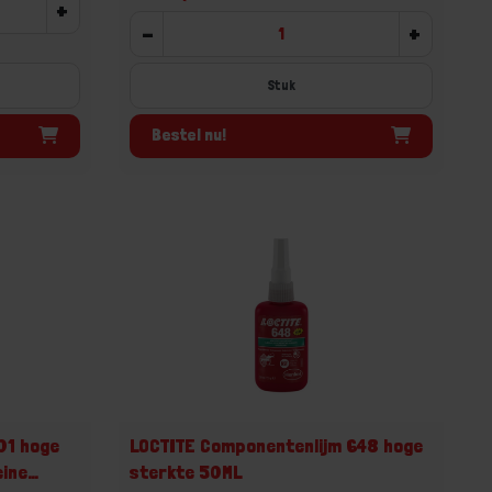
+
-
+
Stuk
Bestel nu!
01 hoge
LOCTITE Componentenlijm 648 hoge
eine
sterkte 50ML