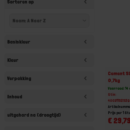
Sorteren op
Basiskleur
Kleur
Cement S
Verpakking
0,7kg
Voorraad: 14
Gtin:
Inhoud
4003115252
Artikelnumm
Prijs per 1 St
uitgehard na (droogtijd)
€ 29,79