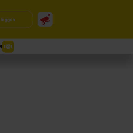
0
nloggen
N