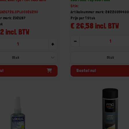
Gtin:
66326726,CPLOC326250
Artikelnummer merk: 2822035440
er merk: 232697
Prijs per 1 Stuk
€ 26,58 incl. BTW
uk
2 incl. BTW
-
+
Stuk
u!
Bestel nu!