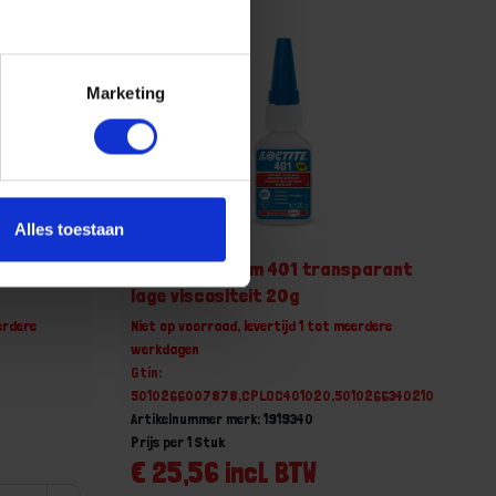
Marketing
Alles toestaan
ging 638
LOCTITE Snellijm 401 transparant
lage viscositeit 20g
erdere
Niet op voorraad, levertijd 1 tot meerdere
werkdagen
Gtin:
5010266007878,CPLOC401020,5010266340210
Artikelnummer merk: 1919340
Prijs per 1 Stuk
€ 25,56 incl. BTW