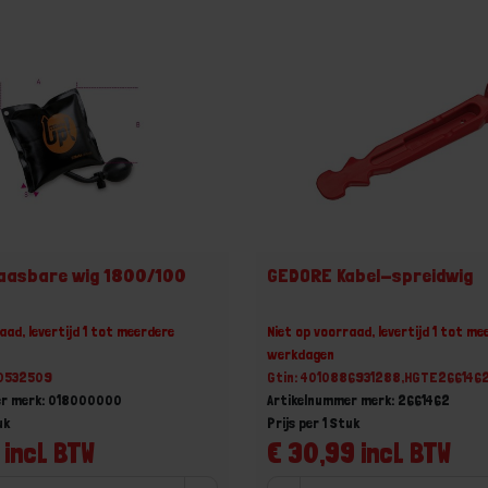
laasbare wig 1800/100
GEDORE Kabel-spreidwig
aad, levertijd 1 tot meerdere
Niet op voorraad, levertijd 1 tot me
werkdagen
30532509
Gtin: 4010886931288,HGTE266146
er merk: 018000000
Artikelnummer merk: 2661462
uk
Prijs per 1 Stuk
 incl. BTW
€ 30,99 incl. BTW