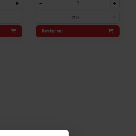
+
-
+
Bestel nu!