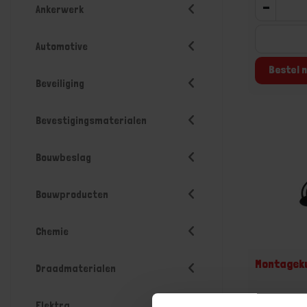
-
Ankerwerk
Automotive
Bestel n
Beveiliging
Bevestigingsmaterialen
Bouwbeslag
Bouwproducten
Chemie
Montagek
Draadmaterialen
Voorraad: 5 
Elektra