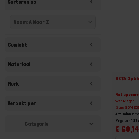
Sorteren op
Gewicht
Materiaal
BETA Opb
Merk
Niet op voorr
werkdagen
Verpakt per
Gtin: 80142
Artikelnumm
Prijs per 1 St
Categorie
€ 60,14