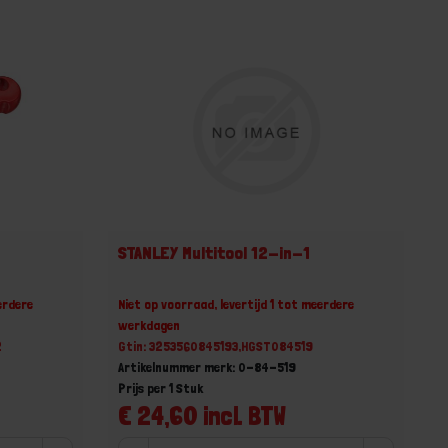
STANLEY Multitool 12-in-1
erdere
Niet op voorraad, levertijd 1 tot meerdere
werkdagen
2
Gtin: 3253560845193,HGST084519
Artikelnummer merk: 0-84-519
Prijs per 1 Stuk
€ 24,60 incl. BTW