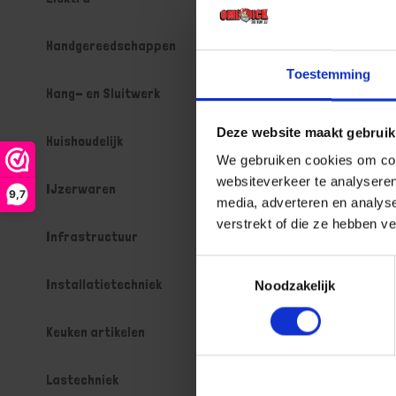
Gtin: 571012
Artikelnumme
Handgereedschappen
Prijs per 1 St
€ 41,15 
Toestemming
Hang- en Sluitwerk
-
Deze website maakt gebruik
Huishoudelijk
We gebruiken cookies om cont
websiteverkeer te analyseren
Bestel n
IJzerwaren
9,7
media, adverteren en analys
verstrekt of die ze hebben v
Infrastructuur
Toestemmingsselectie
Installatietechniek
Noodzakelijk
Keuken artikelen
Lastechniek