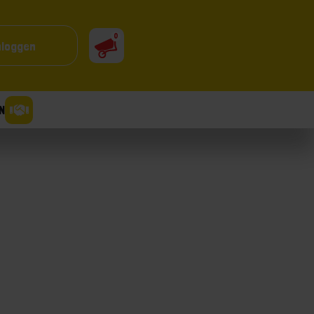
0
nloggen
N