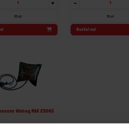
+
-
Stuk
Stuk
u!
Bestel nu!
ussens Winbag MAX 250KG
op voorraad