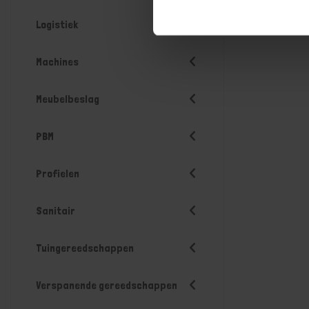
Logistiek
Machines
Meubelbeslag
PBM
Profielen
Sanitair
Tuingereedschappen
Verspanende gereedschappen