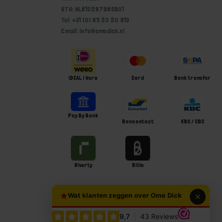
BTW: NL810287985B01
Tel: +31 (0) 85 20 20 913
Email: info@omedick.nl
iDEAL | Wero
Card
Bank transfer
Pay By Bank
Bancontact
KBC / CBC
Riverty
Billie
Wat klanten zeggen over Ome Dick