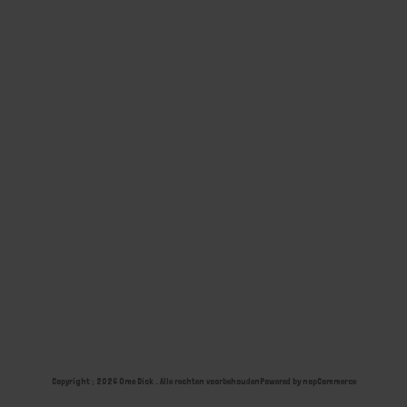
Copyright ; 2026 Ome Dick . Alle rechten voorbehouden
Powered by
nopCommerce