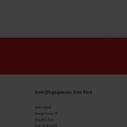
Bedrijfsgegevens Ome Dick
Ome Dick
Hoogstraat 11
5469EL Erp
KvK: 17140625