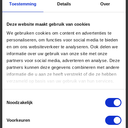
Toestemming
Details
Over
Deze website maakt gebruik van cookies
MELKMEISJE Voegbord RVS houten greep
We gebruiken cookies om content en advertenties te
280X190MM
personaliseren, om functies voor social media te bieden
en om ons websiteverkeer te analyseren. Ook delen we
Niet op voorraad, levertijd 1 tot meerdere werkdagen
Gtin: 8715629163884,BBMM390230
informatie over uw gebruik van onze site met onze
Artikelnummer merk: MM390230
partners voor social media, adverteren en analyse. Deze
Prijs per 1 Stuk
partners kunnen deze gegevens combineren met andere
€ 39,59 incl. BTW
informatie die u aan ze heeft verstrekt of die ze hebben
verzameld op basis van uw gebruik van hun services.
-
+
Toestemmingsselectie
Stuk
Noodzakelijk
Bestel nu!
Voorkeuren