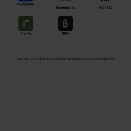
Pay By Bank
Bancontact
KBC / CBC
Riverty
Billie
Copyright ; 2026 Ome Dick . Alle rechten voorbehouden
Powered by
nopCommerce