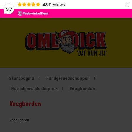
×
43
Reviews
9,7
Startpagina
Handgereedschappen
Metselgereedschappen
Voegborden
Voegborden
Voegborden