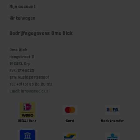
Mijn account
Winkelwagen
Bedrijfsgegevens Ome Dick
Ome Dick
Hoogstraat 11
5469EL Erp
KvK: 17140625
BTW: NL810287985B01
Tel: +31 (0) 85 20 20 913
Email: info@omedick.nl
iDEAL | Wero
Card
Bank transfer