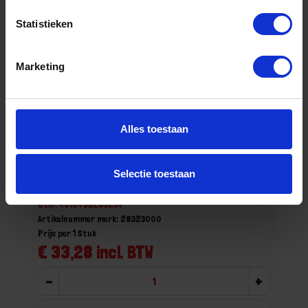
Statistieken
Marketing
Alles toestaan
JUNG Voegbord RVS rechts 230X145MM
Selectie toestaan
Niet op voorraad, levertijd 1 tot meerdere werkdagen
Gtin: 4010496283234
Artikelnummer merk: 28323000
Prijs per 1 Stuk
€ 33,28 incl. BTW
-
+