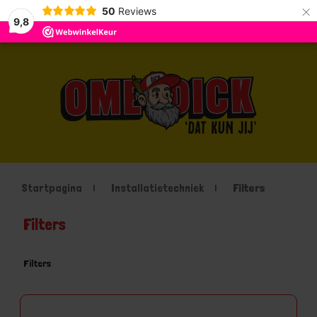
×
50
Reviews
9,8
Startpagina
Installatietechniek
Filters
Filters
Filters