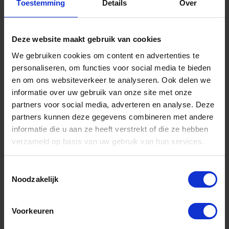
Toestemming
Details
Over
Informatie
Sitemap
Deze website maakt gebruik van cookies
Algemene voorwaarden Ome Dick
We gebruiken cookies om content en advertenties te
personaliseren, om functies voor social media te bieden
Over Ome Dick
en om ons websiteverkeer te analyseren. Ook delen we
Klachtenregeling Ome Dick
informatie over uw gebruik van onze site met onze
partners voor social media, adverteren en analyse. Deze
Retouren & Garantie Ome Dick
partners kunnen deze gegevens combineren met andere
Privacyverklaring Ome Dick
informatie die u aan ze heeft verstrekt of die ze hebben
verzameld op basis van uw gebruik van hun services.
Contact
Klantenservice
Toestemmingsselectie
Noodzakelijk
Klantenservice Ome Dick
Voorkeuren
Mijn account