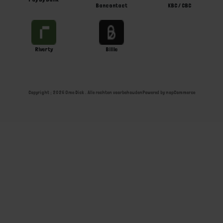
Bancontact
KBC / CBC
Riverty
Billie
Copyright ; 2026 Ome Dick . Alle rechten voorbehouden
Powered by
nopCommerce