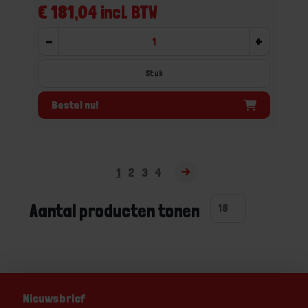
€ 181,04 incl. BTW
-
+
Stuk
Bestel nu!
1
2
3
4
Aantal producten tonen
Nieuwsbrief