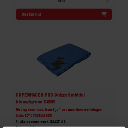
Bestel nu!
COPENHAGEN PRO Dekzeil middel
blauw/groen 6X8M
Niet op voorraad, levertijd 1 tot meerdere werkdagen
Gtin: 8710735802955
Artikelnummer merk: 23.621.02
Prijs per 1 Stuk