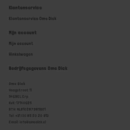
Klantenservice
Klantenservice Ome Dick
Mijn account
Mijn account
Winkelwagen
Bedrijfsgegevens Ome Dick
Ome Dick
Hoogstraat 11
5469EL Erp
KvK: 17140625
BTW: NL810287985B01
Tel: +31 (0) 85 20 20 913
Email: info@omedick.nl