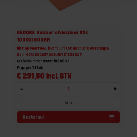
GEDORE Rubber afdekdoek VDE
1000X1000MM
Niet op voorraad, levertijd 1 tot meerdere werkdagen
Gtin: 4010886857069,HGTE1828207
Artikelnummer merk: 1828207
Prijs per 1 Stuk
€ 291,80 incl. BTW
-
+
Stuk
Bestel nu!