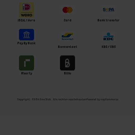
iDEAL | Wero
Card
Bank transfer
Pay By Bank
Bancontact
KBC / CBC
Riverty
Billie
Copyright ; 2026 Ome Dick . Alle rechten voorbehouden
Powered by
nopCommerce