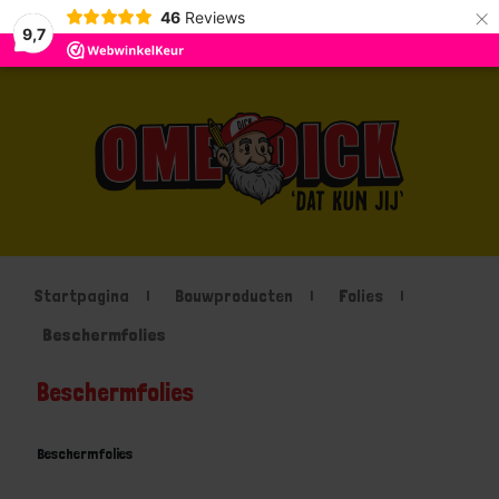
×
46
Reviews
9,7
Startpagina
Bouwproducten
Folies
Beschermfolies
Beschermfolies
Beschermfolies