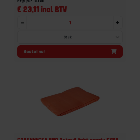
Prijs per 1 Stuk
€ 23,11 incl. BTW
-
+
Bestel nu!
COPENHAGEN PRO Dekzeil licht oranje 6X8M