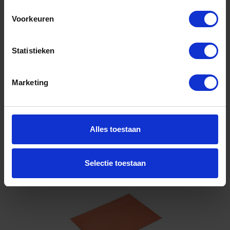
Voorkeuren
Niet op voorraad, levertijd 1 tot meerdere werkdagen
Gtin:
Artikelnummer merk: 1200A9901-5100
Statistieken
Prijs per 1 Stuk
€ 3,12 incl. BTW
Marketing
-
+
Alles toestaan
Bestel nu!
Selectie toestaan