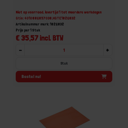
Niet op voorraad, levertijd 1 tot meerdere werkdagen
Gtin: 4010886857038,HGTE1826832
Artikelnummer merk: 1826832
Prijs per 1 Stuk
€ 35,57 incl. BTW
-
+
Stuk
Bestel nu!