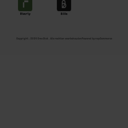
Riverty
Billie
Copyright ; 2026 Ome Dick . Alle rechten voorbehouden
Powered by
nopCommerce