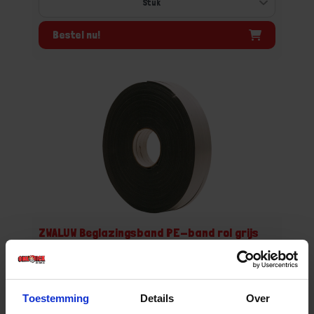
Bestel nu!
ZWALUW Beglazingsband PE-band rol grijs
9X3MM 100M
Voorraad: 16 op voorraad
Gtin: 8711595009928,CPBR200482
Toestemming
Details
Over
Artikelnummer merk: 200482
Prijs per 1 Stuk