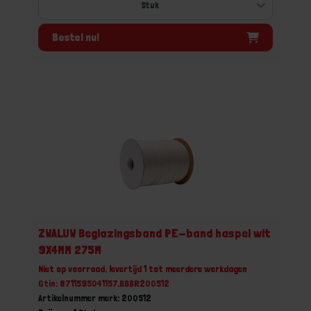
Bestel nu!
ZWALUW Beglazingsband PE-band haspel wit
9X4MM 275M
Niet op voorraad, levertijd 1 tot meerdere werkdagen
Gtin: 8711595041157,BBBR200512
Artikelnummer merk: 200512