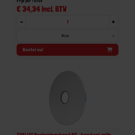
Prijs per 1 Stuk
€ 34,34 incl. BTW
-
+
Bestel nu!
ZWALUW Beglazingsband PE-band rol grijs