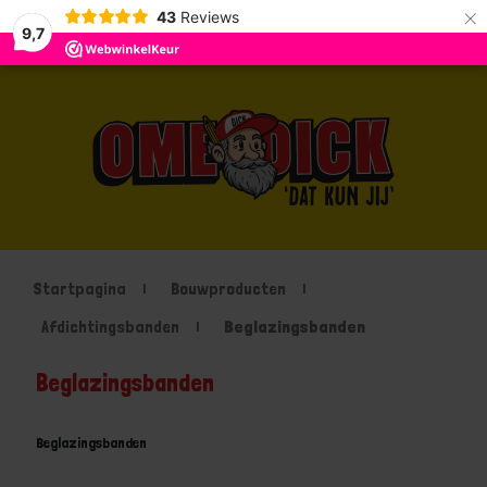
×
43
Reviews
9,7
Startpagina
Bouwproducten
Afdichtingsbanden
Beglazingsbanden
Beglazingsbanden
Beglazingsbanden