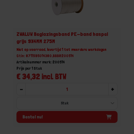
ZWALUW Beglazingsband PE-band haspel
grijs 9X4MM 275M
Niet op voorraad, levertijd 1 tot meerdere werkdagen
Gtin: 8711595014380,BBBR200514
Artikelnummer merk: 200514
Prijs per 1 Stuk
€ 34,32 incl. BTW
-
+
Bestel nu!