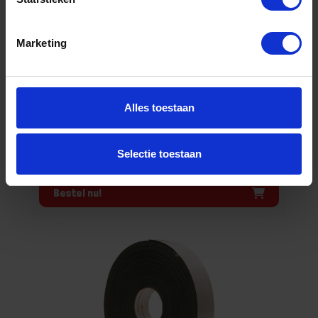
9X4MM 100M
Niet op voorraad, levertijd 1 tot meerdere werkdagen
Marketing
Gtin: 8711595119962
Artikelnummer merk: 210131
Prijs per 1 Stuk
€ 14,18 incl. BTW
Alles toestaan
-
+
Selectie toestaan
Bestel nu!