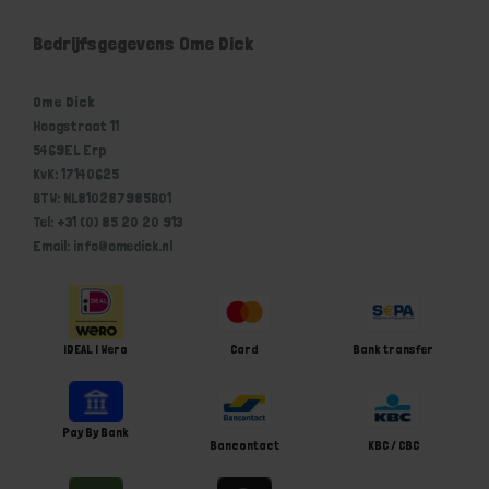
Bedrijfsgegevens Ome Dick
Ome Dick
Hoogstraat 11
5469EL Erp
KvK: 17140625
BTW: NL810287985B01
Tel: +31 (0) 85 20 20 913
Email: info@omedick.nl
iDEAL | Wero
Card
Bank transfer
Pay By Bank
Bancontact
KBC / CBC