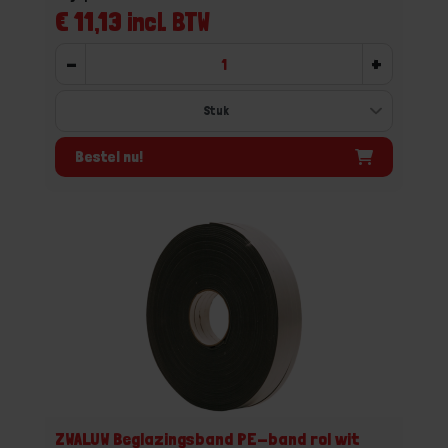
€ 11,13 incl. BTW
-
+
Bestel nu!
ZWALUW Beglazingsband PE-band rol wit