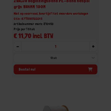
ZWALUW Beglazingsband PE-band haspel
grijs 9X4MM 100M
Niet op voorraad, levertijd 1 tot meerdere werkdagen
Gtin: 8711595166645
Artikelnummer merk: 210453
Prijs per 1 Stuk
€ 11,70 incl. BTW
-
+
Bestel nu!