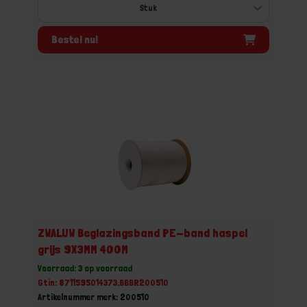
Bestel nu!
ZWALUW Beglazingsband PE-band haspel
grijs 9X3MM 400M
Voorraad: 3 op voorraad
Gtin: 8711595014373,BBBR200510
Artikelnummer merk: 200510