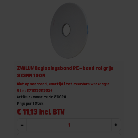
ZWALUW Beglazingsband PE-band rol grijs
9X3MM 100M
Niet op voorraad, levertijd 1 tot meerdere werkdagen
Gtin: 8711595119924
Artikelnummer merk: 210129
Prijs per 1 Stuk
€ 11,13 incl. BTW
-
+