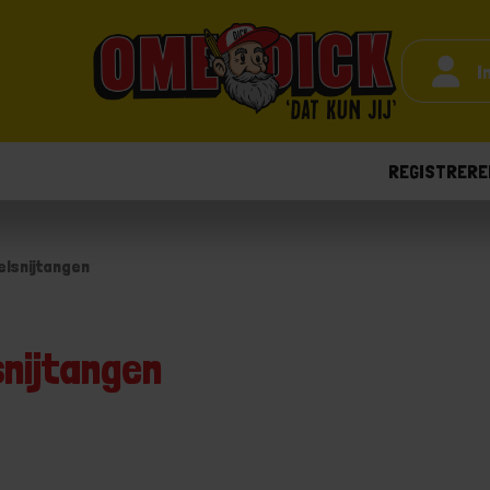
I
REGISTRERE
elsnijtangen
snijtangen