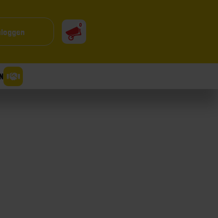
0
nloggen
N