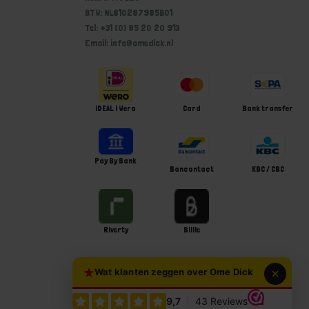
BTW: NL810287985B01
Tel: +31 (0) 85 20 20 913
Email: info@omedick.nl
iDEAL | Wero
Card
Bank transfer
Pay By Bank
Bancontact
KBC / CBC
Riverty
Billie
Wat klanten zeggen over Ome Dick