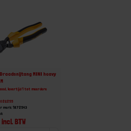
Draadsnijtang MINI heavy
MM
aad, levertijd 1 tot meerdere
61026255
r merk: 1872543
uk
 incl. BTW