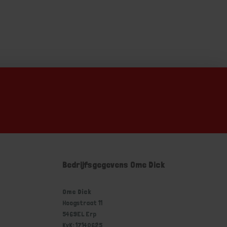
Bedrijfsgegevens Ome Dick
Ome Dick
Hoogstraat 11
5469EL Erp
KvK: 17140625