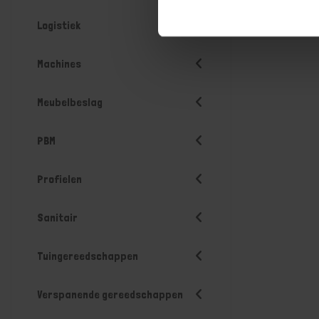
Logistiek
Machines
Meubelbeslag
PBM
Profielen
Sanitair
Tuingereedschappen
Verspanende gereedschappen