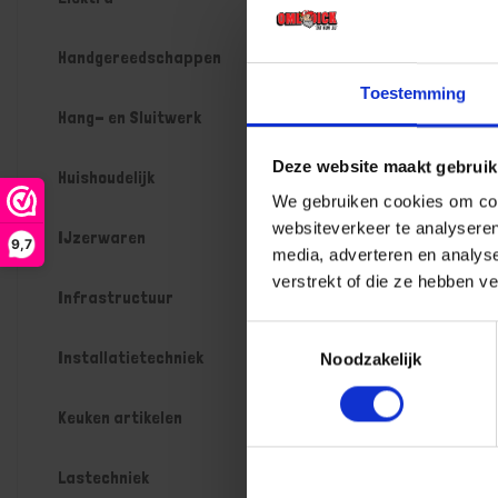
Handgereedschappen
Toestemming
Hang- en Sluitwerk
Deze website maakt gebruik
Huishoudelijk
We gebruiken cookies om cont
websiteverkeer te analyseren
IJzerwaren
9,7
media, adverteren en analys
verstrekt of die ze hebben v
Infrastructuur
Toestemmingsselectie
Installatietechniek
Noodzakelijk
Keuken artikelen
Lastechniek