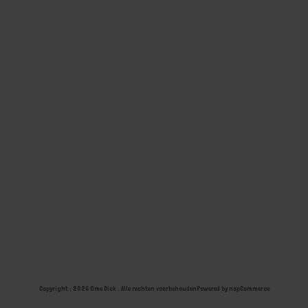
Copyright ; 2026 Ome Dick . Alle rechten voorbehouden
Powered by
nopCommerce