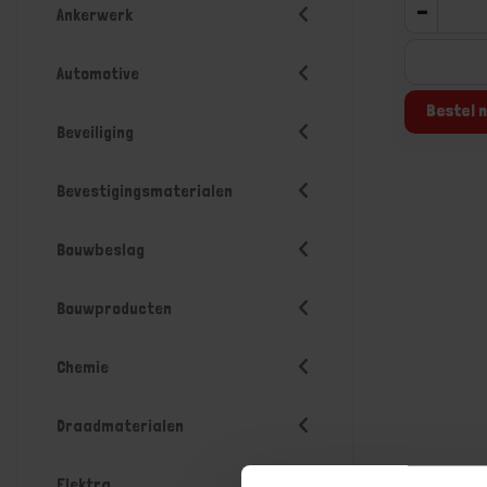
-
Ankerwerk
Automotive
Bestel n
Beveiliging
Bevestigingsmaterialen
Bouwbeslag
Bouwproducten
Chemie
Draadmaterialen
Elektra