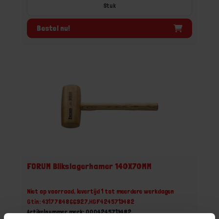
Stuk
Bestel nu!
FORUM Blikslagerhamer 140X70MM
Niet op voorraad, levertijd 1 tot meerdere werkdagen
Gtin: 4317784866927,HGF4245713482
Artikelnummer merk: 0004245713482