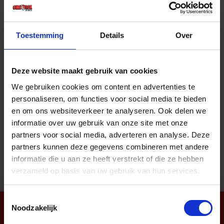
Prijs per 1 Stuk
€ 13,82 incl. BTW
Toestemming
Details
Over
-
+
Stuk
Deze website maakt gebruik van cookies
Bestel nu!
We gebruiken cookies om content en advertenties te
personaliseren, om functies voor social media te bieden
en om ons websiteverkeer te analyseren. Ook delen we
informatie over uw gebruik van onze site met onze
Aantal producten tonen
partners voor social media, adverteren en analyse. Deze
partners kunnen deze gegevens combineren met andere
informatie die u aan ze heeft verstrekt of die ze hebben
verzameld op basis van uw gebruik van hun services.
Toestemmingsselectie
Noodzakelijk
Nieuwsbrief