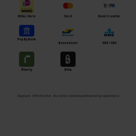
iDEAL | Wero
Card
Bank transfer
Pay By Bank
Bancontact
KBC / CBC
Riverty
Billie
Copyright ; 2026 Ome Dick . Alle rechten voorbehouden
Powered by
nopCommerce