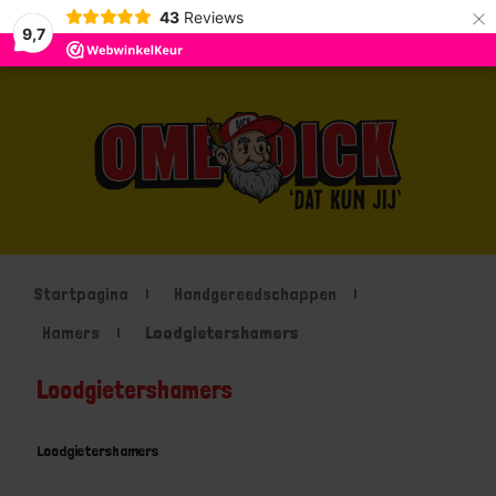
×
43
Reviews
9,7
Startpagina
Handgereedschappen
Hamers
Loodgietershamers
Loodgietershamers
Loodgietershamers