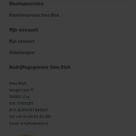
Klantenservice
Klantenservice Ome Dick
Mijn account
Mijn account
Winkelwagen
Bedrijfsgegevens Ome Dick
Ome Dick
Hoogstraat 11
5469EL Erp
KvK: 17140625
BTW: NL810287985B01
Tel: +31 (0) 85 20 20 913
Email: info@omedick.nl