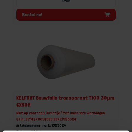
Stuk
Bestel nu!
KELFORT Bouwfolie transparant T100 30μm
6X50M
Niet op voorraad, levertijd 1 tot meerdere werkdagen
Gtin: 8714678036583,BBKE1525024
Artikelnummer merk: 1525024
Prijs per 1 Stuk