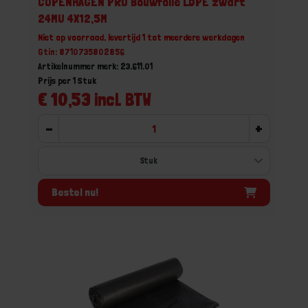
COPENHAGEN PRO Bouwfolie LDPE zwart
24MU 4X12,5M
Niet op voorraad, levertijd 1 tot meerdere werkdagen
Gtin: 8710735802856
Artikelnummer merk: 23.611.01
Prijs per 1 Stuk
€ 10,53 incl. BTW
-
+
Bestel nu!