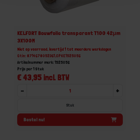
KELFORT Bouwfolie transparant T100 42μm
3X100M
Niet op voorraad, levertijd 1 tot meerdere werkdagen
Gtin: 8714678052361,CPKE1525056
Artikelnummer merk: 1525056
Prijs per 1 Stuk
€ 43,95 incl. BTW
-
+
Stuk
Bestel nu!