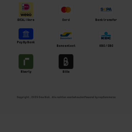
iDEAL | Wero
Card
Bank transfer
Pay By Bank
Bancontact
KBC / CBC
Riverty
Billie
Copyright ; 2026 Ome Dick . Alle rechten voorbehouden
Powered by
nopCommerce