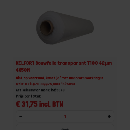
KELFORT Bouwfolie transparant T100 42μm
4X50M
Niet op voorraad, levertijd 1 tot meerdere werkdagen
Gtin: 8714678036675,BBKE1525043
Artikelnummer merk: 1525043
Prijs per 1 Stuk
€ 31,75 incl. BTW
-
+
Stuk