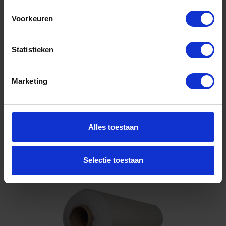
2X100M
Voorkeuren
Niet op voorraad, levertijd 1 tot meerdere werkdagen
Gtin: 8714678036743,BBKE1525055
Artikelnummer merk: 1525055
Statistieken
Prijs per 1 Stuk
€ 34,01 incl. BTW
Marketing
-
+
Stuk
Alles toestaan
Bestel nu!
Selectie toestaan