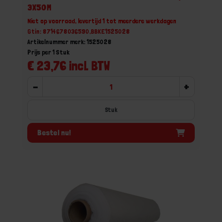
3X50M
Niet op voorraad, levertijd 1 tot meerdere werkdagen
Gtin: 8714678036590,BBKE1525028
Artikelnummer merk: 1525028
Prijs per 1 Stuk
€ 23,76 incl. BTW
-
+
Stuk
Bestel nu!