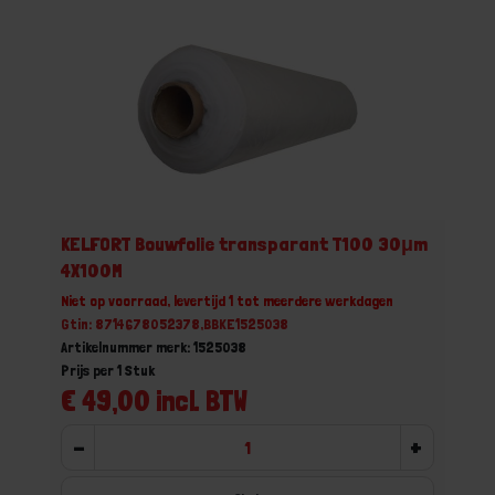
KELFORT Bouwfolie transparant T100 30μm
4X100M
Niet op voorraad, levertijd 1 tot meerdere werkdagen
Gtin: 8714678052378,BBKE1525038
Artikelnummer merk: 1525038
Prijs per 1 Stuk
€ 49,00 incl. BTW
-
+