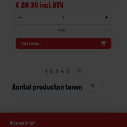
€ 28,30 incl. BTW
-
+
Bestel nu!
1
2
3
4
5
Aantal producten tonen
Nieuwsbrief