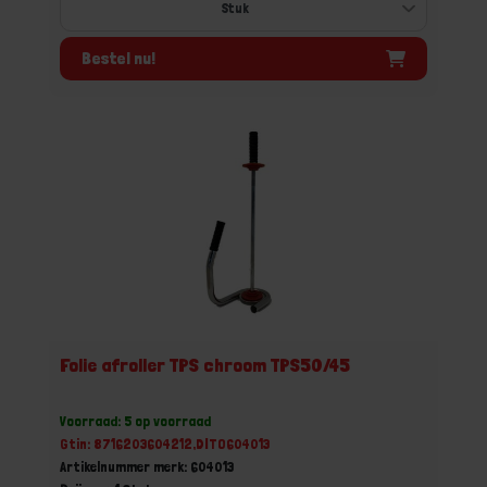
Bestel nu!
Folie afroller TPS chroom TPS50/45
Voorraad: 5 op voorraad
Gtin: 8716203604212,DITO604013
Artikelnummer merk: 604013