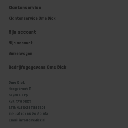
Klantenservice
Klantenservice Ome Dick
Mijn account
Mijn account
Winkelwagen
Bedrijfsgegevens Ome Dick
Ome Dick
Hoogstraat 11
5469EL Erp
KvK: 17140625
BTW: NL810287985B01
Tel: +31 (0) 85 20 20 913
Email: info@omedick.nl