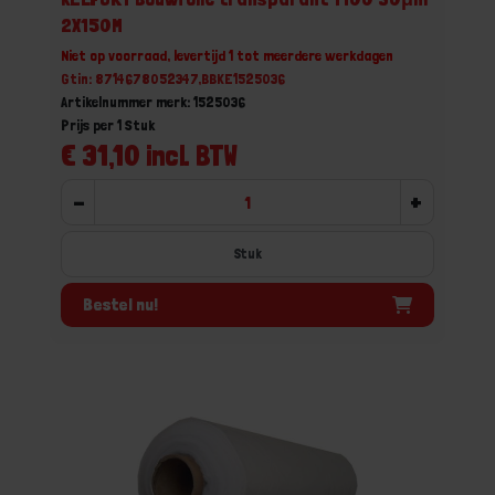
2X150M
Niet op voorraad, levertijd 1 tot meerdere werkdagen
Gtin: 8714678052347,BBKE1525036
Artikelnummer merk: 1525036
Prijs per 1 Stuk
€ 31,10 incl. BTW
-
+
Stuk
Bestel nu!