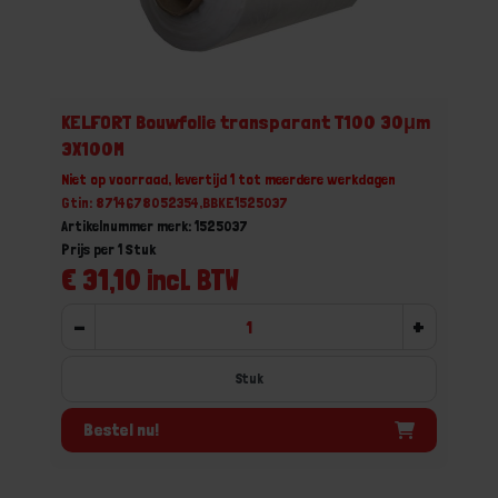
KELFORT Bouwfolie transparant T100 30μm
3X100M
Niet op voorraad, levertijd 1 tot meerdere werkdagen
Gtin: 8714678052354,BBKE1525037
Artikelnummer merk: 1525037
Prijs per 1 Stuk
€ 31,10 incl. BTW
-
+
Stuk
Bestel nu!