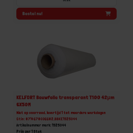
Bestel nu!
KELFORT Bouwfolie transparant T100 42μm
6X50M
Niet op voorraad, levertijd 1 tot meerdere werkdagen
Gtin: 8714678036682,BBKE1525044
Artikelnummer merk: 1525044
Prijs per 1 Stuk