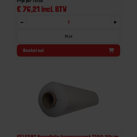
Prijs per 1 Stuk
€ 76,21 incl. BTW
-
+
Stuk
Bestel nu!
KELFORT Bouwfolie transparant T100 30μm