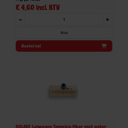
€ 4,60 incl. BTW
-
+
Stuk
Bestel nu!
SOLIDE Luiwagen Tampico fiber met anker