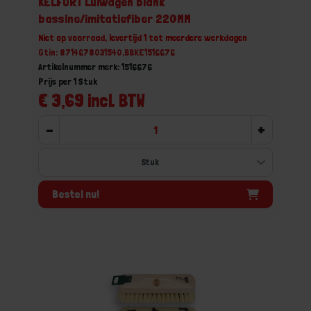
KELFORT Luiwagen blank
bassine/imitatiefiber 220MM
Niet op voorraad, levertijd 1 tot meerdere werkdagen
Gtin: 8714678031540,BBKE1516676
Artikelnummer merk: 1516676
Prijs per 1 Stuk
€ 3,69 incl. BTW
-
+
Bestel nu!