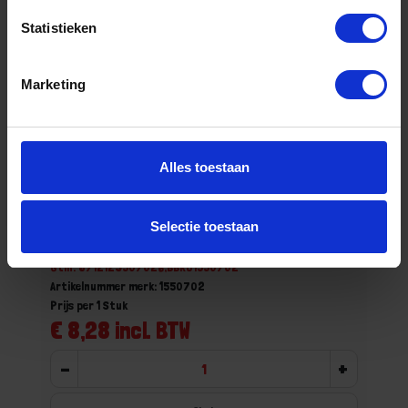
Statistieken
Marketing
Alles toestaan
SOLIDE Luiwagen fiber met anker + IKAPÉ
steel 130X2,4CM
Selectie toestaan
Niet op voorraad, levertijd 1 tot meerdere werkdagen
Gtin: 8712129507026,BBKO1550702
Artikelnummer merk: 1550702
Prijs per 1 Stuk
€ 8,28 incl. BTW
-
+