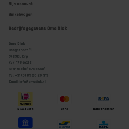
Mijn account
Winkelwagen
Bedrijfsgegevens Ome Dick
Ome Dick
Hoogstraat 11
5469EL Erp
KvK: 17140625
BTW: NL810287985B01
Tel: +31 (0) 85 20 20 913
Email: info@omedick.nl
iDEAL | Wero
Card
Bank transfer