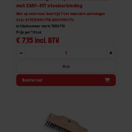
met EASY-FIT steelverbinding
Niet op voorraad, levertijd 1 tot meerdere werkdagen
Gtin: 8712129507118,BBKO1550710
Artikelnummer merk: 1550710
Prijs per 1 Stuk
€ 7,15 incl. BTW
-
+
Stuk
Bestel nu!