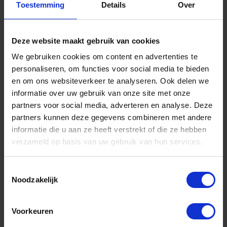
Toestemming
Details
Over
Deze website maakt gebruik van cookies
Luiwagen Union vezel EASY-FIT
We gebruiken cookies om content en advertenties te
steelverbinding
personaliseren, om functies voor social media te bieden
en om ons websiteverkeer te analyseren. Ook delen we
Niet op voorraad, levertijd 1 tot meerdere werkdagen
Gtin: 8712129507132
informatie over uw gebruik van onze site met onze
Artikelnummer merk: 1550713
partners voor social media, adverteren en analyse. Deze
Prijs per 1 Stuk
partners kunnen deze gegevens combineren met andere
€ 7,38 incl. BTW
informatie die u aan ze heeft verstrekt of die ze hebben
verzameld op basis van uw gebruik van hun services.
-
+
Toestemmingsselectie
Stuk
Noodzakelijk
Bestel nu!
Voorkeuren