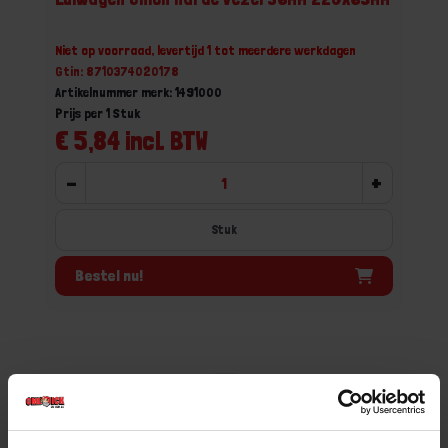
Niet op voorraad, levertijd 1 tot meerdere werkdagen
Gtin: 8710374020178
Artikelnummer merk: 1491000
Prijs per 1 Stuk
€ 5,84 incl. BTW
-
+
Stuk
Bestel nu!