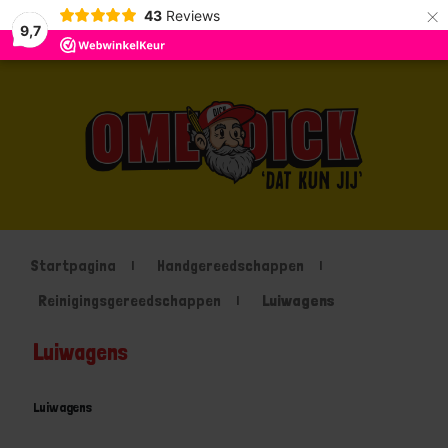
×
43
Reviews
9,7
Startpagina
Handgereedschappen
Reinigingsgereedschappen
Luiwagens
Luiwagens
Luiwagens