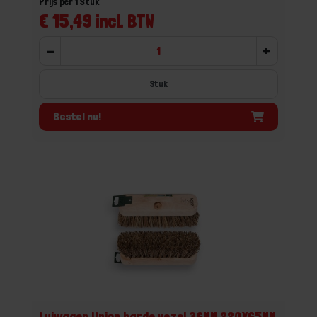
Prijs per 1 Stuk
€ 15,49 incl. BTW
-
+
Stuk
Bestel nu!
Luiwagen Union harde vezel 36MM 220X65MM