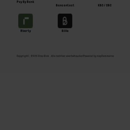
Pay By Bank
Bancontact
KBC / CBC
Riverty
Billie
Copyright ; 2026 Ome Dick . Alle rechten voorbehouden
Powered by
nopCommerce