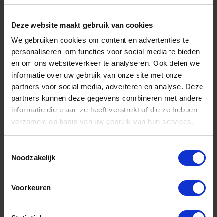
€ 4,56 incl. BTW
Deze website maakt gebruik van cookies
-
+
We gebruiken cookies om content en advertenties te
personaliseren, om functies voor social media te bieden
Stuk
en om ons websiteverkeer te analyseren. Ook delen we
informatie over uw gebruik van onze site met onze
Bestel nu!
partners voor social media, adverteren en analyse. Deze
partners kunnen deze gegevens combineren met andere
informatie die u aan ze heeft verstrekt of die ze hebben
verzameld op basis van uw gebruik van hun services.
Toestemmingsselectie
Noodzakelijk
Voorkeuren
FORUM Tapverlengstuk DIN377 4,9MM