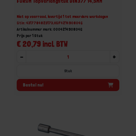
FORUM Tapverlengstuk DIN377 14,5MM
Niet op voorraad, levertijd 1 tot meerdere werkdagen
Gtin: 4317784823173,HGF4214908046
Artikelnummer merk: 0004214908046
Prijs per 1 Stuk
€ 20,79 incl. BTW
-
+
Stuk
Bestel nu!