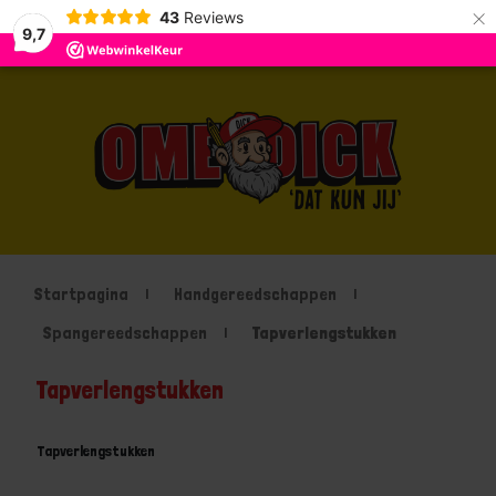
×
43
Reviews
9,7
Startpagina
Handgereedschappen
Spangereedschappen
Tapverlengstukken
Tapverlengstukken
Tapverlengstukken