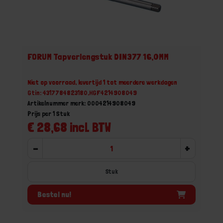
FORUM Tapverlengstuk DIN377 16,0MM
Niet op voorraad, levertijd 1 tot meerdere werkdagen
Gtin: 4317784823180,HGF4214908049
Artikelnummer merk: 0004214908049
Prijs per 1 Stuk
€ 28,68 incl. BTW
-
+
Stuk
Bestel nu!