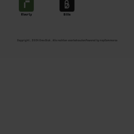
Riverty
Billie
Copyright ; 2026 Ome Dick . Alle rechten voorbehouden
Powered by
nopCommerce