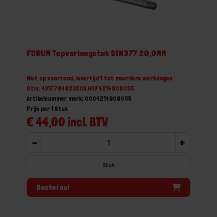
FORUM Tapverlengstuk DIN377 20,0MM
Niet op voorraad, levertijd 1 tot meerdere werkdagen
Gtin: 4317784823203,HGF4214908055
Artikelnummer merk: 0004214908055
Prijs per 1 Stuk
€ 44,00 incl. BTW
-
+
Stuk
Bestel nu!