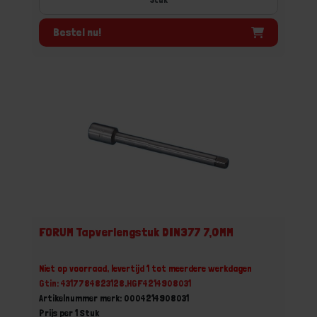
Bestel nu!
FORUM Tapverlengstuk DIN377 7,0MM
Niet op voorraad, levertijd 1 tot meerdere werkdagen
Gtin: 4317784823128,HGF4214908031
Artikelnummer merk: 0004214908031
Prijs per 1 Stuk