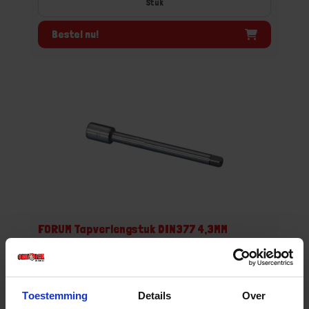
Stuk
Bestel nu!
FORUM Tapverlengstuk DIN377 4,3MM
Niet op voorraad, levertijd 1 tot meerdere werkdagen
Gtin: 4317784823081,HGF4214908019
Artikelnummer merk: 0004214908019
Toestemming
Details
Over
Prijs per 1 Stuk