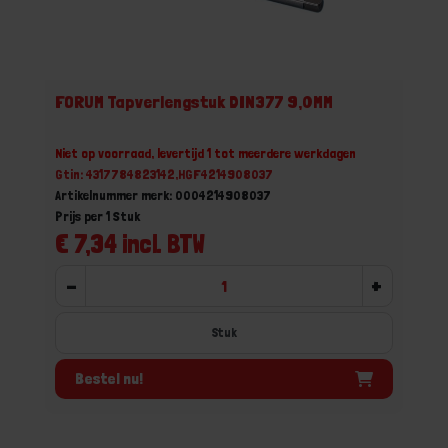
FORUM Tapverlengstuk DIN377 9,0MM
Niet op voorraad, levertijd 1 tot meerdere werkdagen
Gtin: 4317784823142,HGF4214908037
Artikelnummer merk: 0004214908037
Prijs per 1 Stuk
€ 7,34 incl. BTW
-
+
Stuk
Bestel nu!