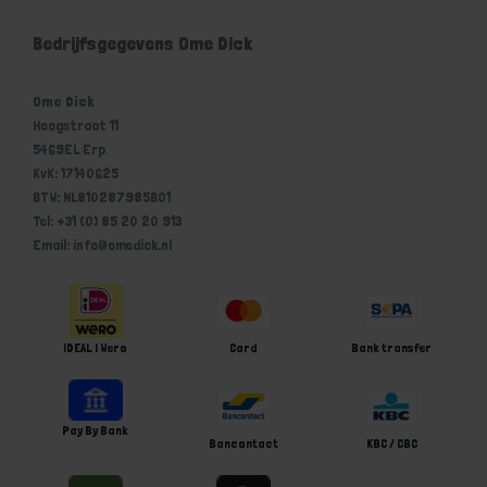
Bedrijfsgegevens Ome Dick
Ome Dick
Hoogstraat 11
5469EL Erp
KvK: 17140625
BTW: NL810287985B01
Tel: +31 (0) 85 20 20 913
Email: info@omedick.nl
iDEAL | Wero
Card
Bank transfer
Pay By Bank
Bancontact
KBC / CBC