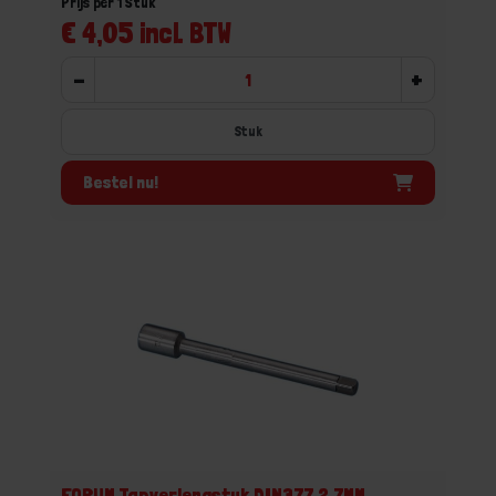
Prijs per 1 Stuk
€ 4,05 incl. BTW
-
+
Stuk
Bestel nu!
FORUM Tapverlengstuk DIN377 2,7MM