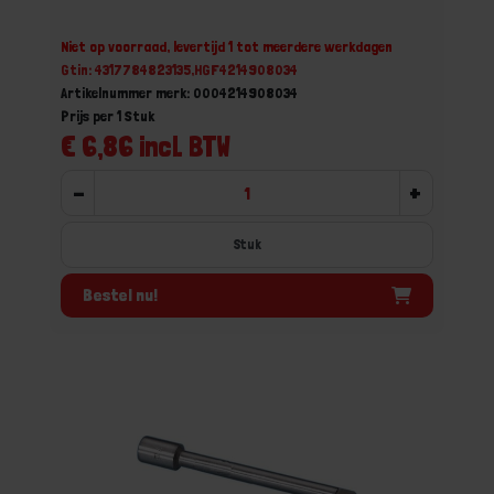
Niet op voorraad, levertijd 1 tot meerdere werkdagen
Gtin: 4317784823135,HGF4214908034
Artikelnummer merk: 0004214908034
Prijs per 1 Stuk
€ 6,86 incl. BTW
-
+
Stuk
Bestel nu!