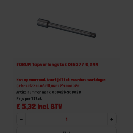
FORUM Tapverlengstuk DIN377 6,2MM
Niet op voorraad, levertijd 1 tot meerdere werkdagen
Gtin: 4317784823111,HGF4214908028
Artikelnummer merk: 0004214908028
Prijs per 1 Stuk
€ 5,32 incl. BTW
-
+
Stuk