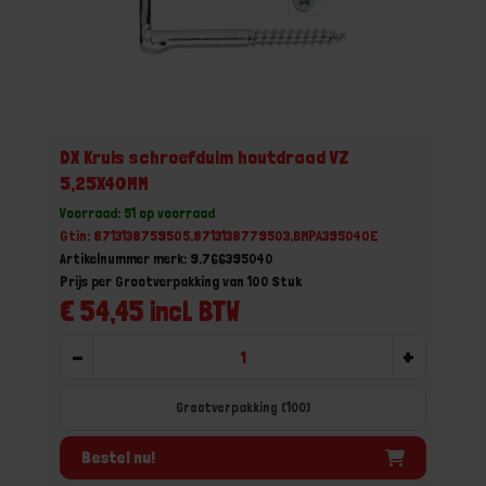
DX Kruis schroefduim houtdraad VZ
5,25X40MM
Voorraad: 51 op voorraad
Gtin: 8713138759505,8713138779503,BMPA395040E
Artikelnummer merk: 9.766395040
Prijs per Grootverpakking van 100 Stuk
€ 54,45 incl. BTW
-
+
Grootverpakking (100)
Bestel nu!