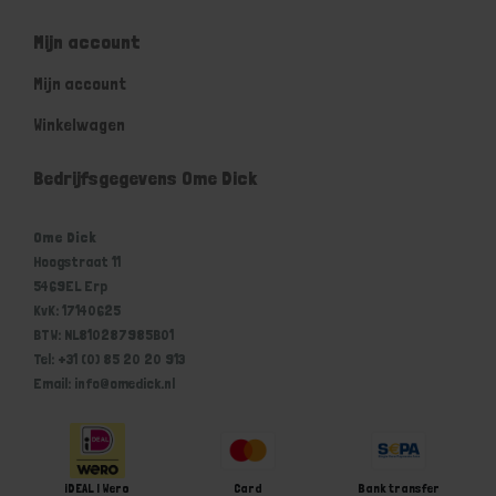
Mijn account
Mijn account
Winkelwagen
Bedrijfsgegevens Ome Dick
Ome Dick
Hoogstraat 11
5469EL Erp
KvK: 17140625
BTW: NL810287985B01
Tel: +31 (0) 85 20 20 913
Email: info@omedick.nl
iDEAL | Wero
Card
Bank transfer