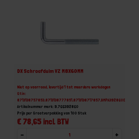
DX Schroefduim VZ M8X60MM
Niet op voorraad, levertijd 1 tot meerdere werkdagen
Gtin:
8713138757853,8713138777851,8713138717857,BMPA392860E
Artikelnummer merk: 9.766392860
Prijs per Grootverpakking van 100 Stuk
€ 78,65 incl. BTW
-
+