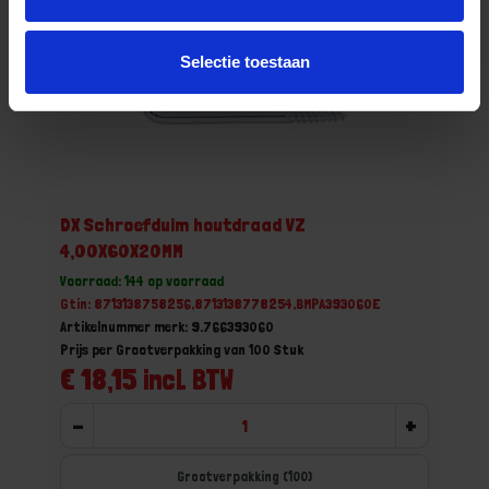
Selectie toestaan
DX Schroefduim houtdraad VZ
4,00X60X20MM
Voorraad: 144 op voorraad
Gtin: 8713138758256,8713138778254,BMPA393060E
Artikelnummer merk: 9.766393060
Prijs per Grootverpakking van 100 Stuk
€ 18,15 incl. BTW
-
+
Grootverpakking (100)