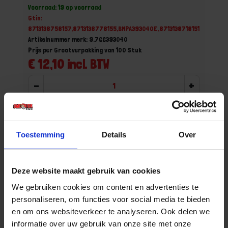
Voorraad: 19 op voorraad
Gtin:
8713138758157,8713138778155,BMPA393040E,8713138718151
Artikelnummer merk: 9.766393040
Prijs per Grootverpakking van 100 Stuk
€ 12,10 incl. BTW
-
+
Grootverpakking (100)
Bestel nu!
Toestemming
Details
Over
Deze website maakt gebruik van cookies
We gebruiken cookies om content en advertenties te
personaliseren, om functies voor social media te bieden
en om ons websiteverkeer te analyseren. Ook delen we
informatie over uw gebruik van onze site met onze