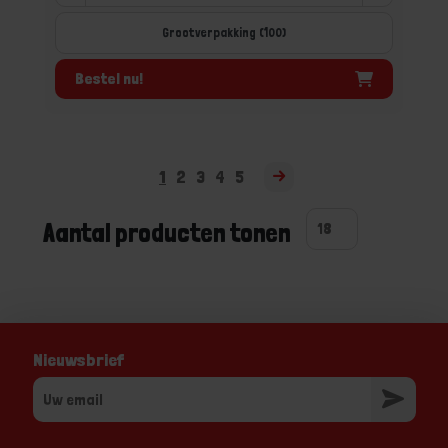
Grootverpakking (100)
Bestel nu!
1
2
3
4
5
Aantal producten tonen
Nieuwsbrief