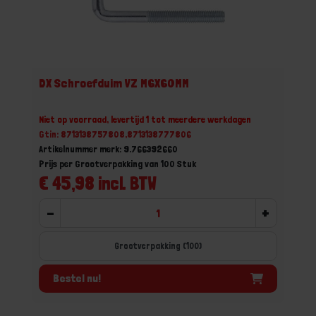
DX Schroefduim VZ M6X60MM
Niet op voorraad, levertijd 1 tot meerdere werkdagen
Gtin: 8713138757808,8713138777806
Artikelnummer merk: 9.766392660
Prijs per Grootverpakking van 100 Stuk
€ 45,98 incl. BTW
-
+
Grootverpakking (100)
Bestel nu!