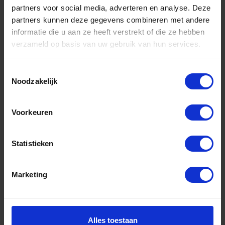
partners voor social media, adverteren en analyse. Deze
partners kunnen deze gegevens combineren met andere
informatie die u aan ze heeft verstrekt of die ze hebben
verzameld op basis van uw gebruik van hun services.
DX Schroefduim houtdraad VZ 3,45X50X18MM
Toestemmingsselectie
Voorraad: 121 op voorraad
Noodzakelijk
Gtin: 8713138758201,8713138778209,BMPA393050E
Artikelnummer merk: 9.766393050
Prijs per Grootverpakking van 100 Stuk
Voorkeuren
€ 13,31 incl. BTW
-
+
Statistieken
Grootverpakking (100)
Marketing
Bestel nu!
Alles toestaan