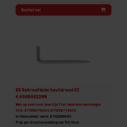
Bestel nu!
DX Schroefduim houtdraad VZ
4,40X80X22MM
Niet op voorraad, levertijd 1 tot meerdere werkdagen
Gtin: 8713138758300,8713138778308
Artikelnummer merk: 9.766393080
Prijs per Grootverpakking van 100 Stuk