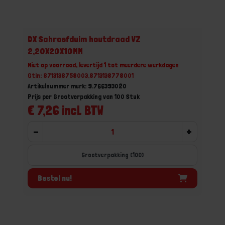
DX Schroefduim houtdraad VZ
2,20X20X10MM
Niet op voorraad, levertijd 1 tot meerdere werkdagen
Gtin: 8713138758003,8713138778001
Artikelnummer merk: 9.766393020
Prijs per Grootverpakking van 100 Stuk
€ 7,26 incl. BTW
-
+
Grootverpakking (100)
Bestel nu!