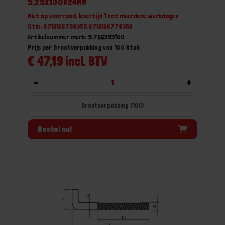
5,25X100X24MM
Niet op voorraad, levertijd 1 tot meerdere werkdagen
Gtin: 8713138758355,8713138778353
Artikelnummer merk: 9.766393100
Prijs per Grootverpakking van 100 Stuk
€ 47,19 incl. BTW
-
+
Grootverpakking (100)
Bestel nu!