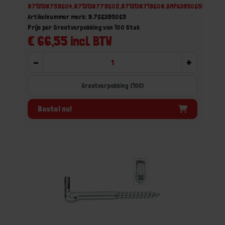
8713138759604,8713138779602,8713138719608,BMPA395065E
Artikelnummer merk: 9.766395065
Prijs per Grootverpakking van 100 Stuk
€ 66,55 incl. BTW
-
+
Grootverpakking (100)
Bestel nu!