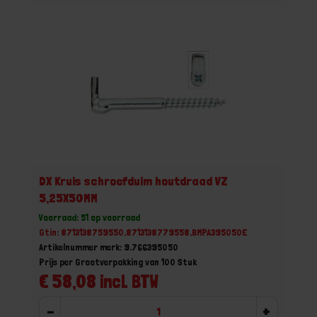
DX Kruis schroefduim houtdraad VZ
5,25X50MM
Voorraad: 51 op voorraad
Gtin: 8713138759550,8713138779558,BMPA395050E
Artikelnummer merk: 9.766395050
Prijs per Grootverpakking van 100 Stuk
€ 58,08 incl. BTW
-
+