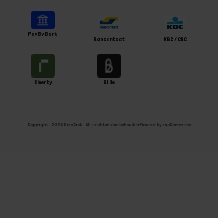
Pay By Bank
Bancontact
KBC / CBC
Riverty
Billie
Copyright ; 2026 Ome Dick . Alle rechten voorbehouden
Powered by
nopCommerce