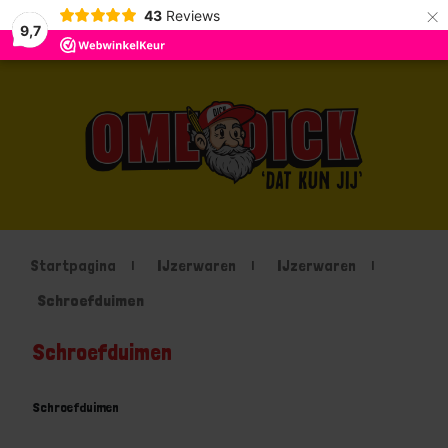
×
43
Reviews
9,7
Startpagina
IJzerwaren
IJzerwaren
Schroefduimen
Schroefduimen
Schroefduimen