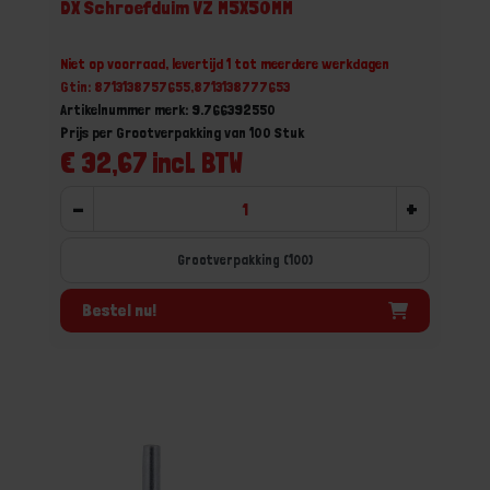
DX Schroefduim VZ M5X50MM
Niet op voorraad, levertijd 1 tot meerdere werkdagen
Gtin: 8713138757655,8713138777653
Artikelnummer merk: 9.766392550
Prijs per Grootverpakking van 100 Stuk
€ 32,67 incl. BTW
-
+
Grootverpakking (100)
Bestel nu!