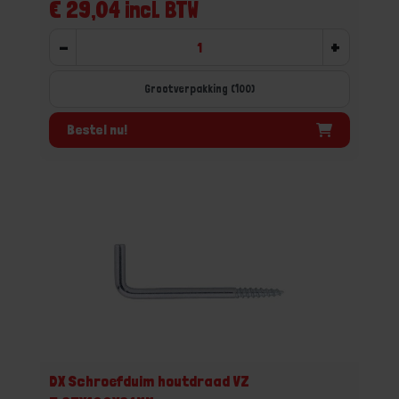
€ 29,04 incl. BTW
-
+
Grootverpakking (100)
Bestel nu!
DX Schroefduim houtdraad VZ