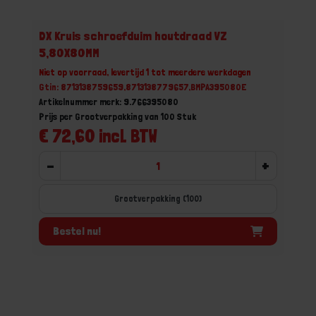
DX Kruis schroefduim houtdraad VZ
5,80X80MM
Niet op voorraad, levertijd 1 tot meerdere werkdagen
Gtin: 8713138759659,8713138779657,BMPA395080E
Artikelnummer merk: 9.766395080
Prijs per Grootverpakking van 100 Stuk
€ 72,60 incl. BTW
-
+
Grootverpakking (100)
Bestel nu!