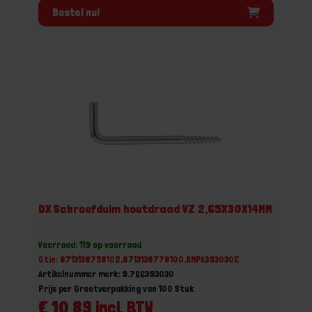
Bestel nu!
DX Schroefduim houtdraad VZ 2,65X30X14MM
Voorraad: 119 op voorraad
Gtin: 8713138758102,8713138778100,BMPA393030E
Artikelnummer merk: 9.766393030
Prijs per Grootverpakking van 100 Stuk
€ 10,89 incl. BTW