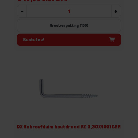
-
+
Grootverpakking (100)
Bestel nu!
DX Schroefduim houtdraad VZ 3,30X40X16MM