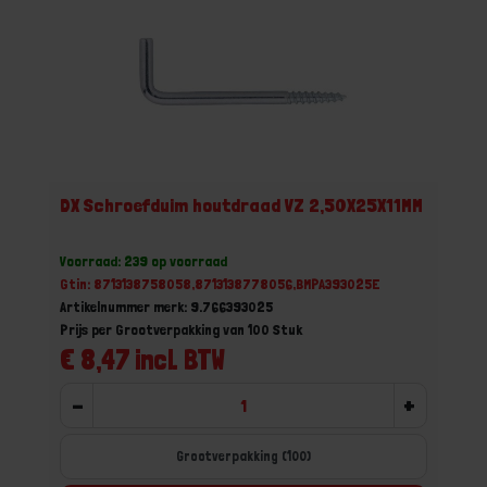
DX Schroefduim houtdraad VZ 2,50X25X11MM
Voorraad: 239 op voorraad
Gtin: 8713138758058,8713138778056,BMPA393025E
Artikelnummer merk: 9.766393025
Prijs per Grootverpakking van 100 Stuk
€ 8,47 incl. BTW
-
+
Grootverpakking (100)