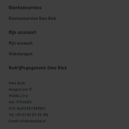
Klantenservice
Klantenservice Ome Dick
Mijn account
Mijn account
Winkelwagen
Bedrijfsgegevens Ome Dick
Ome Dick
Hoogstraat 11
5469EL Erp
KvK: 17140625
BTW: NL810287985B01
Tel: +31 (0) 85 20 20 913
Email: info@omedick.nl