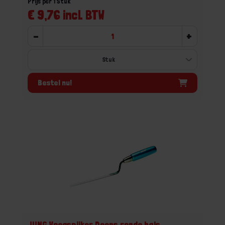
Prijs per 1 Stuk
€ 9,76 incl. BTW
-
+
Bestel nu!
JUNG Voegspijker Deens ronde hals