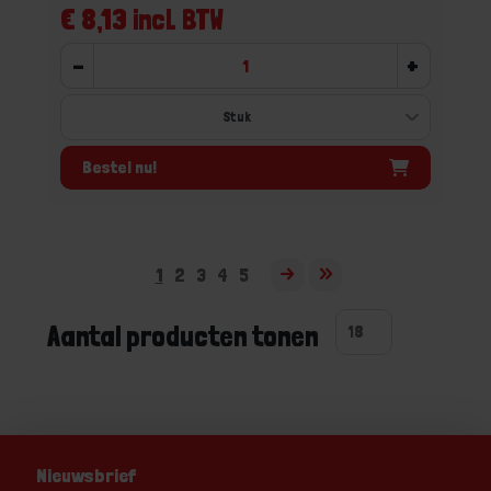
€ 8,13 incl. BTW
-
+
Bestel nu!
1
2
3
4
5
Aantal producten tonen
Nieuwsbrief