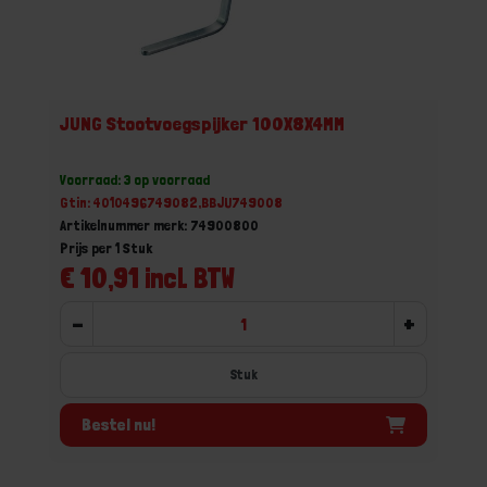
JUNG Stootvoegspijker 100X8X4MM
Voorraad: 3 op voorraad
Gtin: 4010496749082,BBJU749008
Artikelnummer merk: 74900800
Prijs per 1 Stuk
€ 10,91 incl. BTW
-
+
Stuk
Bestel nu!