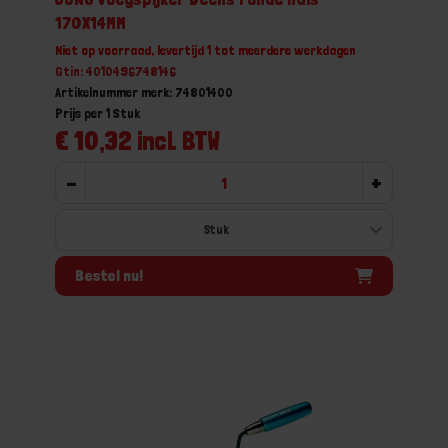
170X14MM
Niet op voorraad, levertijd 1 tot meerdere werkdagen
Gtin: 4010496748146
Artikelnummer merk: 74801400
Prijs per 1 Stuk
€ 10,32 incl. BTW
-
+
Bestel nu!