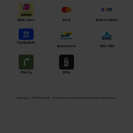
iDEAL | Wero
Card
Bank transfer
Pay By Bank
Bancontact
KBC / CBC
Riverty
Billie
Copyright ; 2026 Ome Dick . Alle rechten voorbehouden
Powered by
nopCommerce