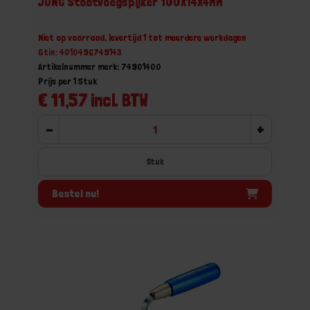
JUNG Stootvoegspijker 100X14X4MM
Niet op voorraad, levertijd 1 tot meerdere werkdagen
Gtin: 4010496749143
Artikelnummer merk: 74901400
Prijs per 1 Stuk
€ 11,57 incl. BTW
-
+
Stuk
Bestel nu!