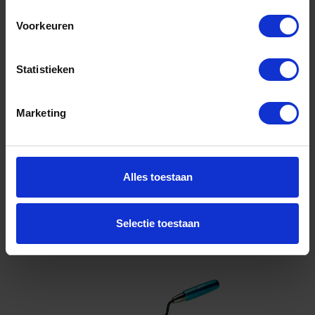
Voorkeuren
Niet op voorraad, levertijd 1 tot meerdere werkdagen
Gtin: 4010496748061
Artikelnummer merk: 74800600
Statistieken
Prijs per 1 Stuk
€ 9,47 incl. BTW
Marketing
-
+
Alles toestaan
Bestel nu!
Selectie toestaan