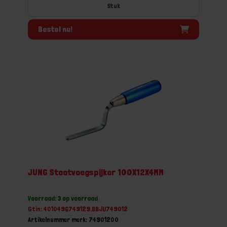
Stuk
Bestel nu!
JUNG Stootvoegspijker 100X12X4MM
Voorraad: 3 op voorraad
Gtin: 4010496749129,BBJU749012
Artikelnummer merk: 74901200