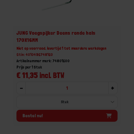
JUNG Voegspijker Deens ronde hals
170X16MM
Niet op voorraad, levertijd 1 tot meerdere werkdagen
Gtin: 4010496748160
Artikelnummer merk: 74801600
Prijs per 1 Stuk
€ 11,35 incl. BTW
-
+
Bestel nu!