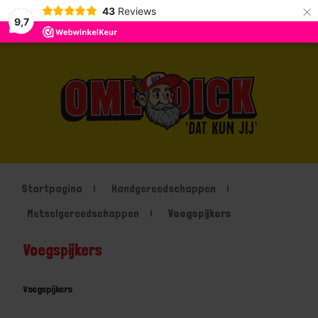
×
43
Reviews
9,7
Startpagina
Handgereedschappen
Metselgereedschappen
Voegspijkers
Voegspijkers
Voegspijkers