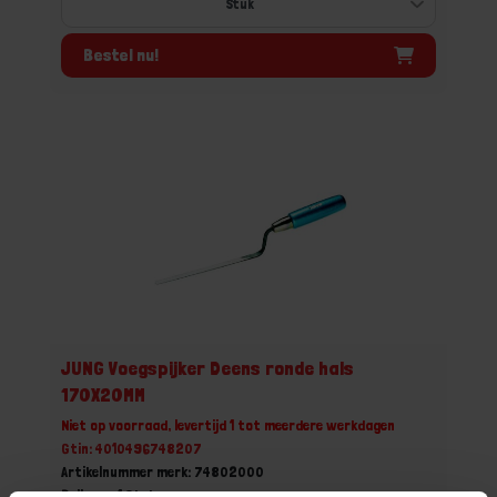
Bestel nu!
JUNG Voegspijker Deens ronde hals
170X20MM
Niet op voorraad, levertijd 1 tot meerdere werkdagen
Gtin: 4010496748207
Artikelnummer merk: 74802000
Prijs per 1 Stuk