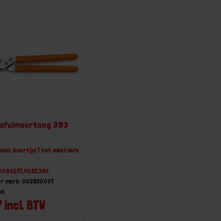
tafelmoertang 393
aad, levertijd 1 tot meerdere
30086651,HGBE393
er merk: 003930001
uk
 incl. BTW