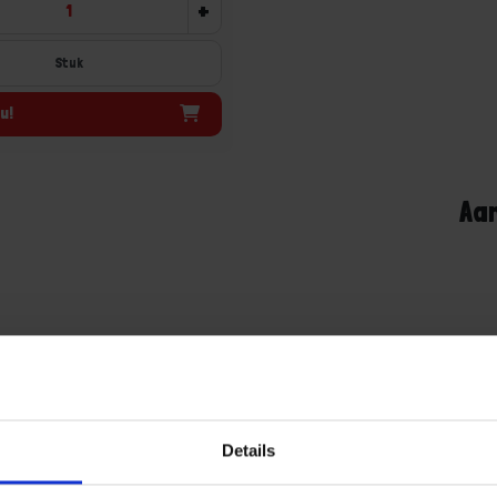
+
Stuk
u!
Aa
Details