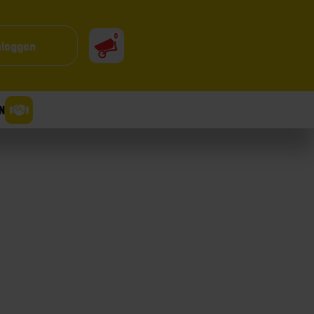
0
nloggen
N