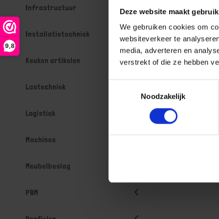
Infrastructuur
Deze website maakt gebruik
We gebruiken cookies om cont
Installatietechniek
websiteverkeer te analyseren
9,8
media, adverteren en analys
Keuken artikelen
verstrekt of die ze hebben v
Toestemmingsselectie
Lastechniek
Noodzakelijk
Logistiek
Machines
Meubelbeslag
PBM
Profielen