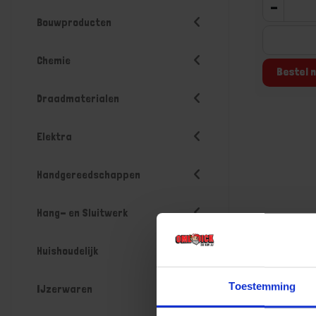
-
Bouwproducten
Chemie
Bestel n
Draadmaterialen
Elektra
Handgereedschappen
Hang- en Sluitwerk
Huishoudelijk
Toestemming
IJzerwaren