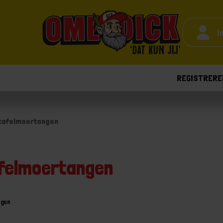
I
REGISTRERE
tafelmoertangen
felmoertangen
ngen