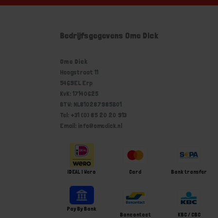
Bedrijfsgegevens Ome Dick
Ome Dick
Hoogstraat 11
5469EL Erp
KvK: 17140625
BTW: NL810287985B01
Tel: +31 (0) 85 20 20 913
Email: info@omedick.nl
iDEAL | Wero
Card
Bank transfer
Pay By Bank
Bancontact
KBC / CBC