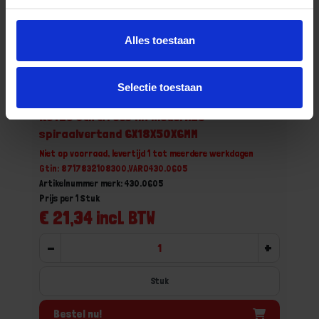
Alles toestaan
Selectie toestaan
ROTEC Stiftfrees HM model AZ3
spiraalvertand 6X18X50X6MM
Niet op voorraad, levertijd 1 tot meerdere werkdagen
Gtin: 8717832108300,VARO430.0605
Artikelnummer merk: 430.0605
Prijs per 1 Stuk
€ 21,34 incl. BTW
-
+
Stuk
Bestel nu!