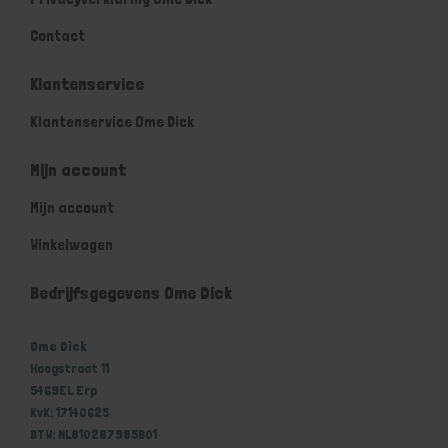
Contact
Klantenservice
Klantenservice Ome Dick
Mijn account
Mijn account
Winkelwagen
Bedrijfsgegevens Ome Dick
Ome Dick
Hoogstraat 11
5469EL Erp
KvK: 17140625
BTW: NL810287985B01