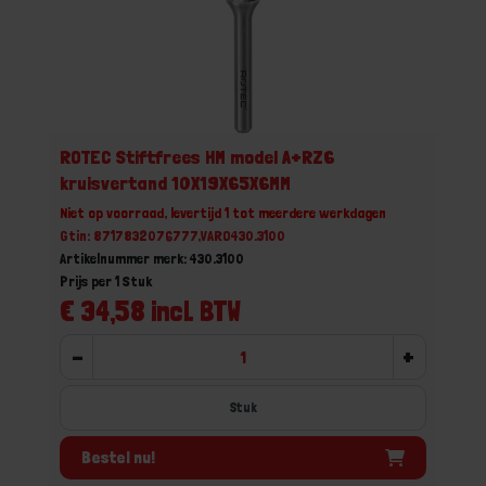
ROTEC Stiftfrees HM model A+RZ6
kruisvertand 10X19X65X6MM
Niet op voorraad, levertijd 1 tot meerdere werkdagen
Gtin: 8717832076777,VARO430.3100
Artikelnummer merk: 430.3100
Prijs per 1 Stuk
€ 34,58 incl. BTW
-
+
Stuk
Bestel nu!