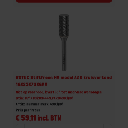
ROTEC Stiftfrees HM model AZ6 kruisvertand
16X25X70X6MM
Niet op voorraad, levertijd 1 tot meerdere werkdagen
Gtin: 8717832034449,VARO430.1601
Artikelnummer merk: 430.1601
Prijs per 1 Stuk
€ 59,11 incl. BTW