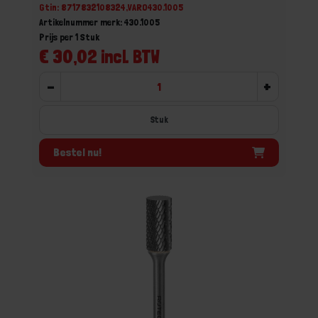
Gtin: 8717832108324,VARO430.1005
Artikelnummer merk: 430.1005
Prijs per 1 Stuk
€ 30,02 incl. BTW
-
+
Stuk
Bestel nu!