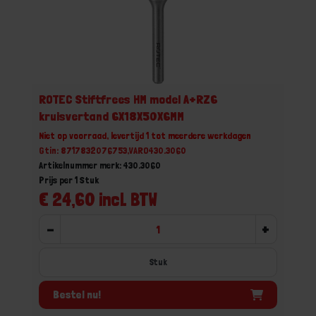
ROTEC Stiftfrees HM model A+RZ6
kruisvertand 6X18X50X6MM
Niet op voorraad, levertijd 1 tot meerdere werkdagen
Gtin: 8717832076753,VARO430.3060
Artikelnummer merk: 430.3060
Prijs per 1 Stuk
€ 24,60 incl. BTW
-
+
Stuk
Bestel nu!