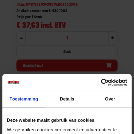
Gtin: 8717832034395,VARO430.1002
Artikelnummer merk: 430.1002
Prijs per 1 Stuk
€ 37,63 incl. BTW
-
+
Stuk
Bestel nu!
Toestemming
Details
Over
Deze website maakt gebruik van cookies
We gebruiken cookies om content en advertenties te