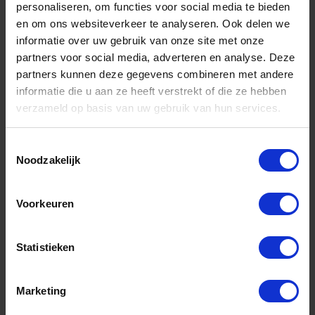
personaliseren, om functies voor social media te bieden
en om ons websiteverkeer te analyseren. Ook delen we
ROTEC Stiftfrees HM model AZ3
informatie over uw gebruik van onze site met onze
spiraalvertand 12,7X25X70X6MM
partners voor social media, adverteren en analyse. Deze
Niet op voorraad, levertijd 1 tot meerdere werkdagen
partners kunnen deze gegevens combineren met andere
Gtin: 8717832108331,VARO430.1305
informatie die u aan ze heeft verstrekt of die ze hebben
Artikelnummer merk: 430.1305
verzameld op basis van uw gebruik van hun services.
Prijs per 1 Stuk
€ 46,88 incl. BTW
Toestemmingsselectie
Noodzakelijk
-
+
Stuk
Voorkeuren
Bestel nu!
Statistieken
Marketing