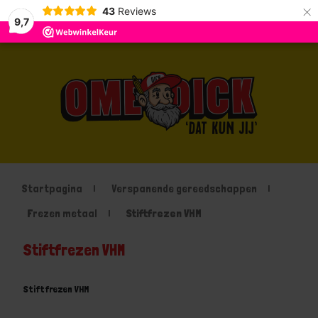
×
43
Reviews
9,7
Startpagina
Verspanende gereedschappen
Frezen metaal
Stiftfrezen VHM
Stiftfrezen VHM
Stiftfrezen VHM