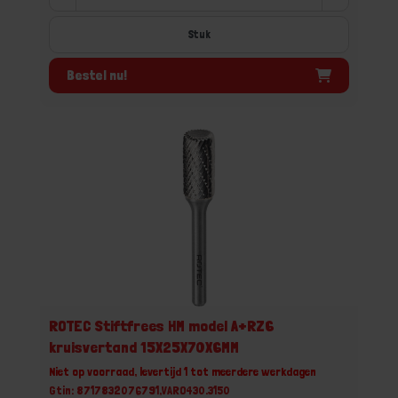
Stuk
Bestel nu!
ROTEC Stiftfrees HM model A+RZ6
kruisvertand 15X25X70X6MM
Niet op voorraad, levertijd 1 tot meerdere werkdagen
Gtin: 8717832076791,VARO430.3150