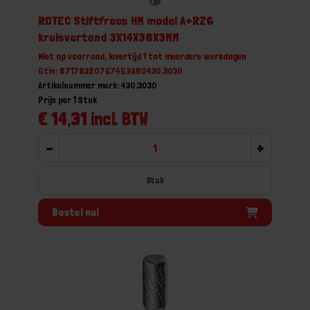
ROTEC Stiftfrees HM model A+RZ6
kruisvertand 3X14X38X3MM
Niet op voorraad, levertijd 1 tot meerdere werkdagen
Gtin: 8717832076746,VARO430.3030
Artikelnummer merk: 430.3030
Prijs per 1 Stuk
€ 14,31 incl. BTW
-
+
Stuk
Bestel nu!