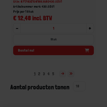
Gtin: 8717832108188,VARO430.0201
Artikelnummer merk: 430.0201
Prijs per 1 Stuk
€ 12,48 incl. BTW
-
+
Stuk
Bestel nu!
1
2
3
4
5
Aantal producten tonen