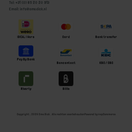
Tel: +31 (0) 85 20 20 913
Email: info@omedick.nl
iDEAL | Wero
Card
Bank transfer
Pay By Bank
Bancontact
KBC / CBC
Riverty
Billie
Copyright ; 2026 Ome Dick . Alle rechten voorbehouden
Powered by
nopCommerce