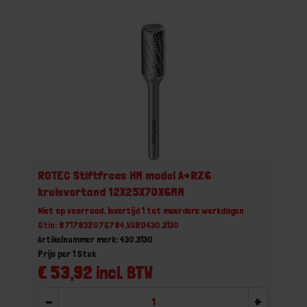
ROTEC Stiftfrees HM model A+RZ6
kruisvertand 12X25X70X6MM
Niet op voorraad, levertijd 1 tot meerdere werkdagen
Gtin: 8717832076784,VARO430.3130
Artikelnummer merk: 430.3130
Prijs per 1 Stuk
€ 53,92 incl. BTW
-
+