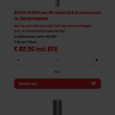
ROTEC Stiftfrees HM model AZ6 kruisvertand
12,7X25X178X6MM
Niet op voorraad, levertijd 1 tot meerdere werkdagen
Gtin: 8717832108225,VARO430.1361
Artikelnummer merk: 430.1361
Prijs per 1 Stuk
€ 82,96 incl. BTW
-
+
Stuk
Bestel nu!