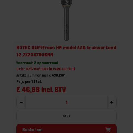
ROTEC Stiftfrees HM model AZ6 kruisvertand
12,7X25X70X6MM
Voorraad: 2 op voorraad
Gtin: 8717832034418,VARO430.1301
Artikelnummer merk: 430.1301
Prijs per 1 Stuk
€ 46,88 incl. BTW
-
+
Stuk
Bestel nu!