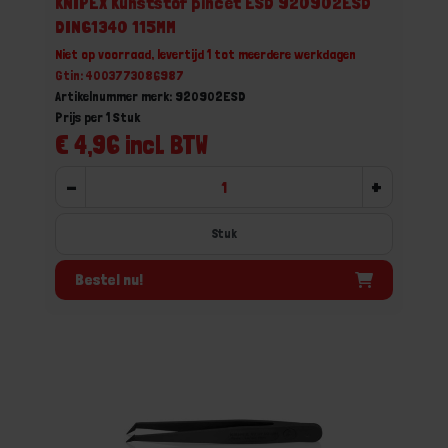
KNIPEX Kunststof pincet ESD 920902ESD
DIN61340 115MM
Niet op voorraad, levertijd 1 tot meerdere werkdagen
Gtin: 4003773086987
Artikelnummer merk: 920902ESD
Prijs per 1 Stuk
€ 4,96 incl. BTW
-
+
Stuk
Bestel nu!