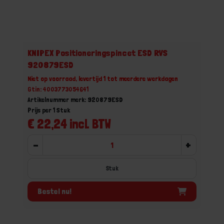
KNIPEX Positioneringspincet ESD RVS
920879ESD
Niet op voorraad, levertijd 1 tot meerdere werkdagen
Gtin: 4003773054641
Artikelnummer merk: 920879ESD
Prijs per 1 Stuk
€ 22,24 incl. BTW
-
+
Stuk
Bestel nu!