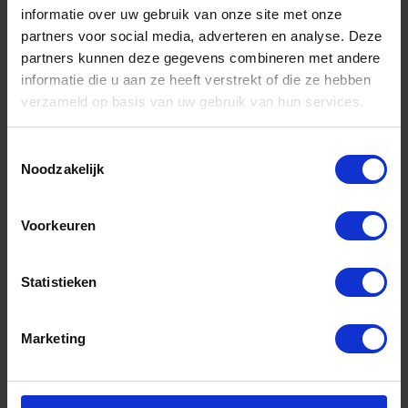
informatie over uw gebruik van onze site met onze
partners voor social media, adverteren en analyse. Deze
partners kunnen deze gegevens combineren met andere
informatie die u aan ze heeft verstrekt of die ze hebben
verzameld op basis van uw gebruik van hun services.
Toestemmingsselectie
Noodzakelijk
KNIPEX Pincet ESD 928103 met
verwisselbare punten
Voorkeuren
Niet op voorraad, levertijd 1 tot meerdere werkdagen
Gtin: 4003773087137
Statistieken
Artikelnummer merk: 928103
Prijs per 1 Stuk
€ 30,41 incl. BTW
Marketing
-
+