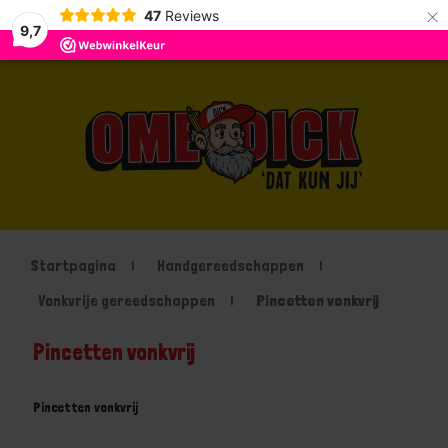
×
47
Reviews
9,7
Startpagina
Handgereedschappen
Vonkvrije gereedschappen
Pincetten vonkvrij
Pincetten vonkvrij
Pincetten vonkvrij