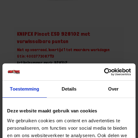
KNIPEX Pincet ESD 928102 met
verwisselbare punten
Niet op voorraad, levertijd 1 tot meerdere werkdagen
Gtin: 4003773087113
Artikelnummer merk: 928102
Prijs per 1 Stuk
€ 30,41 incl. BTW
Toestemming
Details
Over
-
+
Stuk
Deze website maakt gebruik van cookies
Bestel nu!
We gebruiken cookies om content en advertenties te
personaliseren, om functies voor social media te bieden
en om ons websiteverkeer te analyseren. Ook delen we