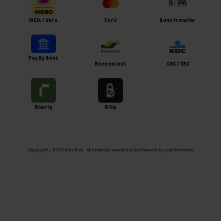
iDEAL | Wero
Card
Bank transfer
Pay By Bank
Bancontact
KBC / CBC
Riverty
Billie
Copyright ; 2026 Ome Dick . Alle rechten voorbehouden
Powered by
nopCommerce