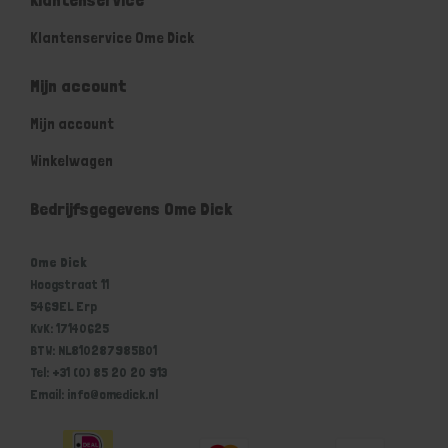
Klantenservice Ome Dick
Mijn account
Mijn account
Winkelwagen
Bedrijfsgegevens Ome Dick
Ome Dick
Hoogstraat 11
5469EL Erp
KvK: 17140625
BTW: NL810287985B01
Tel: +31 (0) 85 20 20 913
Email: info@omedick.nl