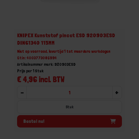
KNIPEX Kunststof pincet ESD 920903ESD
DIN61340 115MM
Niet op voorraad, levertijd 1 tot meerdere werkdagen
Gtin: 4003773086994
Artikelnummer merk: 920903ESD
Prijs per 1 Stuk
€ 4,96 incl. BTW
-
+
Stuk
Bestel nu!