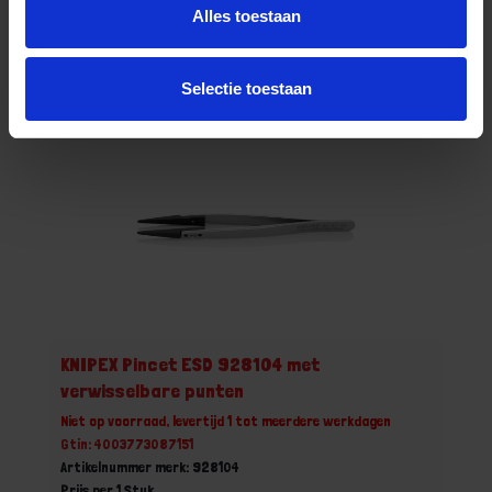
Stuk
Alles toestaan
Bestel nu!
Selectie toestaan
KNIPEX Pincet ESD 928104 met
verwisselbare punten
Niet op voorraad, levertijd 1 tot meerdere werkdagen
Gtin: 4003773087151
Artikelnummer merk: 928104
Prijs per 1 Stuk