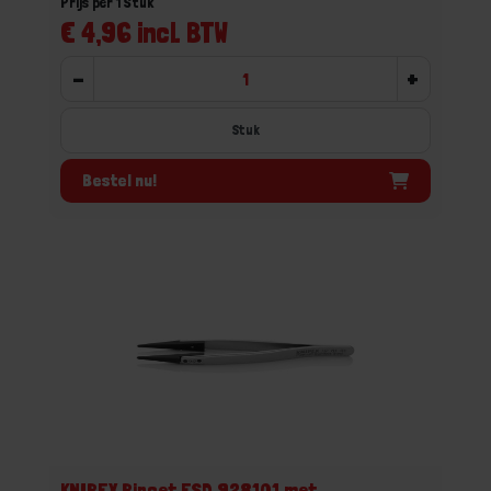
Prijs per 1 Stuk
€ 4,96 incl. BTW
-
+
Stuk
Bestel nu!
KNIPEX Pincet ESD 928101 met