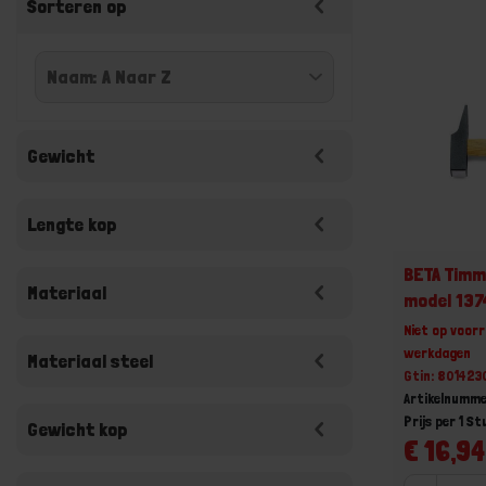
Sorteren op
Gewicht
Lengte kop
BETA Tim
Materiaal
model 137
Niet op voorr
werkdagen
Materiaal steel
Gtin: 80142
Artikelnumme
Prijs per 1 St
Gewicht kop
€ 16,94