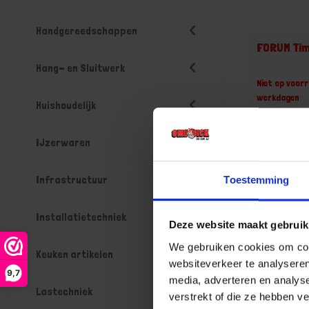
Handgereedschappen
FORUM Ti
Hang- en Sluitwerk
Niet op voorr
werkdagen
Huishoudelijk
Gtin: 43177
Artikelnumm
Prijs per 1 St
IJzerwaren
€ 20,13
Infrastructuur
Toestemming
-
Installatietechniek
Deze website maakt gebruik
We gebruiken cookies om cont
Bestel n
Keuken artikelen
websiteverkeer te analyseren
9,7
media, adverteren en analys
Lastechniek
verstrekt of die ze hebben v