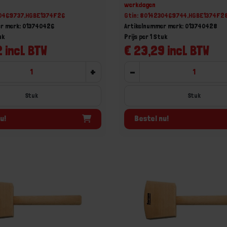
werkdagen
30469737,HGBE1374F26
Gtin: 8014230469744,HGBE1374F2
r merk: 013740426
Artikelnummer merk: 013740428
uk
Prijs per 1 Stuk
 incl. BTW
€ 23,29 incl. BTW
+
-
Stuk
Stuk
u!
Bestel nu!