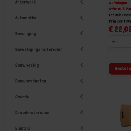
Ankerwerk
werkdagen
Gtin: 80142
Artikelnumme
Automotive
Prijs per 1 St
€ 22,02
Beveiliging
-
Bevestigingsmaterialen
Bouwbeslag
Bestel n
Bouwproducten
Chemie
Draadmaterialen
Elektra