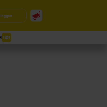
0
nloggen
N