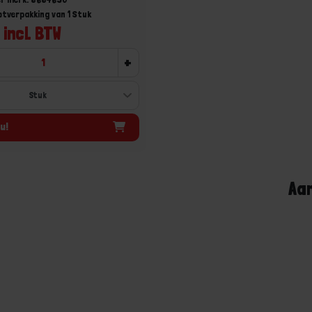
otverpakking van 1 Stuk
 incl. BTW
+
u!
Aa