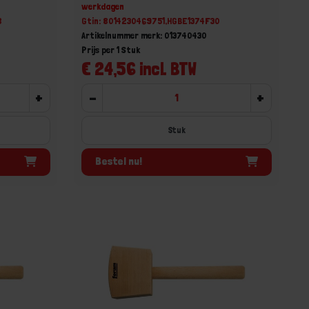
werkdagen
8
Gtin: 8014230469751,HGBE1374F30
Artikelnummer merk: 013740430
Prijs per 1 Stuk
€ 24,56 incl. BTW
+
-
+
Stuk
Bestel nu!