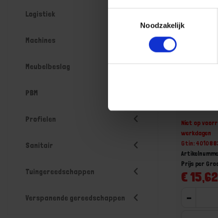
Logistiek
Toestemmingsselectie
Noodzakelijk
Machines
Meubelbeslag
PBM
GEDORE T
Profielen
Niet op voorr
werkdagen
Gtin: 40108
Sanitair
Artikelnumm
Prijs per Gro
Tuingereedschappen
€ 15,62
-
Verspanende gereedschappen