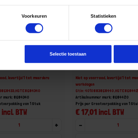
Voorkeuren
Statistieken
Selectie toestaan
immermanshamer 20MM
GEDORE Timmermanshame
aad, levertijd 1 tot meerdere
Niet op voorraad, levertijd 1 tot me
werkdagen
83868433,HGTE8684340
Gtin: 4010883868440,HGTE86844
er merk: 8684340
Artikelnummer merk: 8684420
otverpakking van 1 Stuk
Prijs per Grootverpakking van 1 Stu
 incl. BTW
€ 17,01 incl. BTW
+
-