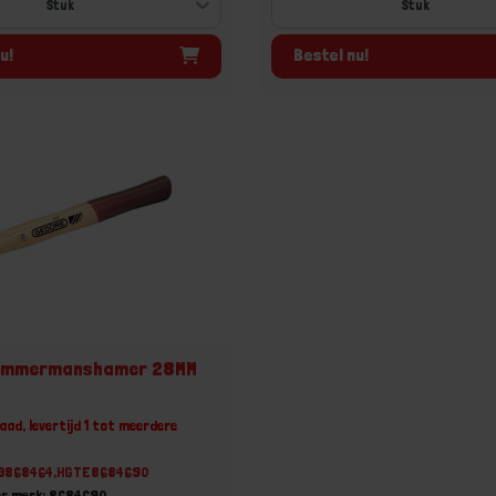
u!
Bestel nu!
immermanshamer 28MM
aad, levertijd 1 tot meerdere
83868464,HGTE8684690
er merk: 8684690