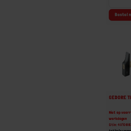
Bestel n
GEDORE T
Niet op voorr
werkdagen
Gtin: 40108
Artikelnumm