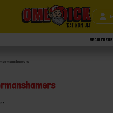
I
REGISTRERE
mmermanshamers
ermanshamers
ers