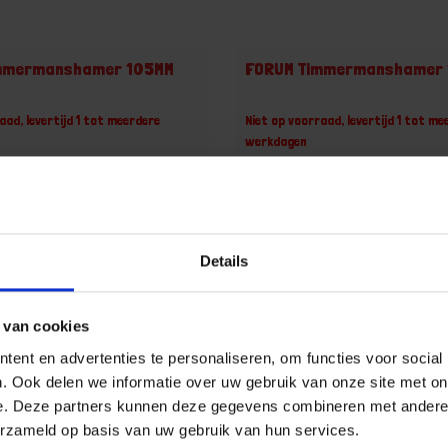
mmermanshamer 105MM
FORUM Timmermanshamer
aad, levertijd 1 tot meerdere
Niet op voorraad, levertijd 1 tot me
werkdagen
84866880,HGF4245713470
Gtin: 4317784866897,HGF4245713
er merk: 0004245713470
Artikelnummer merk: 00042457134
uk
Prijs per 1 Stuk
 incl. BTW
€ 30,47 incl. BTW
Details
+
-
Stuk
Stuk
 van cookies
ent en advertenties te personaliseren, om functies voor social
u!
Bestel nu!
. Ook delen we informatie over uw gebruik van onze site met on
e. Deze partners kunnen deze gegevens combineren met andere i
erzameld op basis van uw gebruik van hun services.