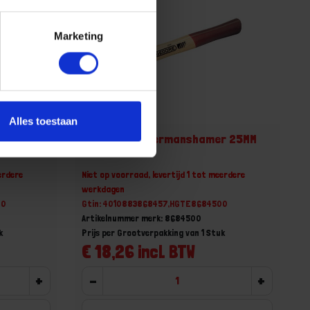
Marketing
Alles toestaan
r 22MM
GEDORE Timmermanshamer 25MM
erdere
Niet op voorraad, levertijd 1 tot meerdere
werkdagen
20
Gtin: 4010883868457,HGTE8684500
Artikelnummer merk: 8684500
k
Prijs per Grootverpakking van 1 Stuk
€ 18,26 incl. BTW
+
-
+