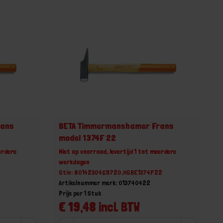
rans
BETA Timmermanshamer Frans
model 1374F 22
erdere
Niet op voorraad, levertijd 1 tot meerdere
werkdagen
Gtin: 8014230469720,HGBE1374F22
Artikelnummer merk: 013740422
Prijs per 1 Stuk
€ 19,48 incl. BTW