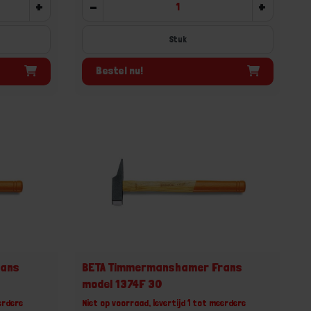
+
-
+
Stuk
Bestel nu!
rans
BETA Timmermanshamer Frans
model 1374F 30
erdere
Niet op voorraad, levertijd 1 tot meerdere