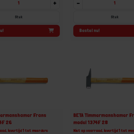
+
-
Stuk
Stuk
u!
Bestel nu!
mermanshamer Frans
BETA Timmermanshamer F
4F 26
model 1374F 28
aad, levertijd 1 tot meerdere
Niet op voorraad, levertijd 1 tot me