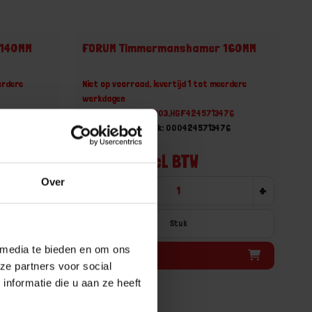
 140MM
FORUM Timmermanshamer 160MM
erdere
Niet op voorraad, levertijd 1 tot meerdere
werkdagen
473
Gtin: 4317784866903,HGF4245713476
73
Artikelnummer merk: 0004245713476
Prijs per 1 Stuk
€ 35,42 incl. BTW
Over
+
-
+
Stuk
 media te bieden en om ons
Bestel nu!
ze partners voor social
nformatie die u aan ze heeft