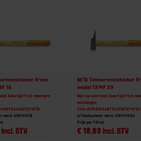
mermanshamer Frans
BETA Timmermanshamer F
4F 16
model 1374F 20
aad, levertijd 1 tot meerdere
Niet op voorraad, levertijd 1 tot me
werkdagen
30469706,HGBE1374F16
Gtin: 8014230469713,HGBE1374F20
r merk: 013740416
Artikelnummer merk: 013740420
uk
Prijs per 1 Stuk
 incl. BTW
€ 18,89 incl. BTW