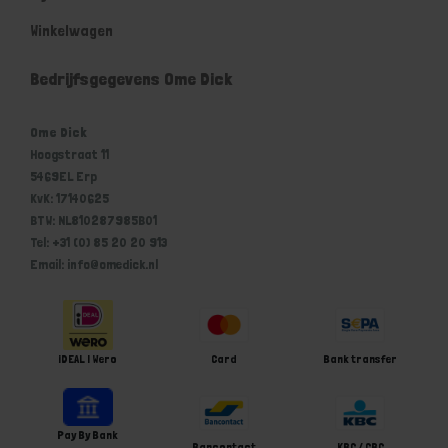
Winkelwagen
Bedrijfsgegevens Ome Dick
Ome Dick
Hoogstraat 11
5469EL Erp
KvK: 17140625
BTW: NL810287985B01
Tel: +31 (0) 85 20 20 913
Email: info@omedick.nl
iDEAL | Wero
Card
Bank transfer
Pay By Bank
Bancontact
KBC / CBC