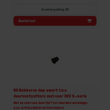
Grootverpakking (5)
Bestel nu!
DX Rubberen dop zwart t.b.v.
deurvastzetters met veer DVZ S-serie
Niet op voorraad, levertijd 1 tot meerdere werkdagen
Gtin: 8714140139057,8714140139040