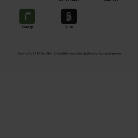
Riverty
Billie
Copyright ; 2026 Ome Dick . Alle rechten voorbehouden
Powered by
nopCommerce