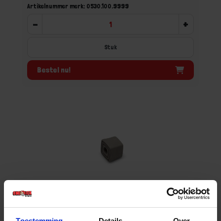
Artikelnummer merk: 0530.100.9999
-
+
Stuk
Bestel nu!
Grijze rubberen dop tbv deurvastzetters
DVZ
Toestemming
Details
Over