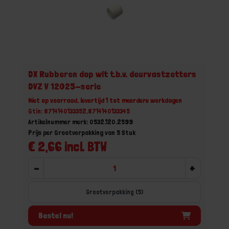
DX Rubberen dop wit t.b.v. deurvastzetters
DVZ V 12025-serie
Niet op voorraad, levertijd 1 tot meerdere werkdagen
Gtin: 8714140133352,8714140133345
Artikelnummer merk: 0532.120.2599
Prijs per Grootverpakking van 5 Stuk
€ 2,66 incl. BTW
-
+
Grootverpakking (5)
Bestel nu!