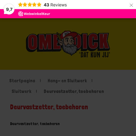
×
43
Reviews
9,7
Startpagina
Hang- en Sluitwerk
Sluitwerk
Deurvastzetter, toebehoren
Deurvastzetter, toebehoren
Deurvastzetter, toebehoren