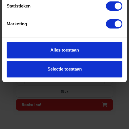
Statistieken
Marketing
Rubberen dop wit tbv DVZ VL030-serie
Niet op voorraad, levertijd 1 tot meerdere werkdagen
Gtin: 8714140207312
Alles toestaan
Artikelnummer merk: 0534.300.0030
Prijs per 1 Stuk
€ 6,93 incl. BTW
Selectie toestaan
-
+
Stuk
Bestel nu!