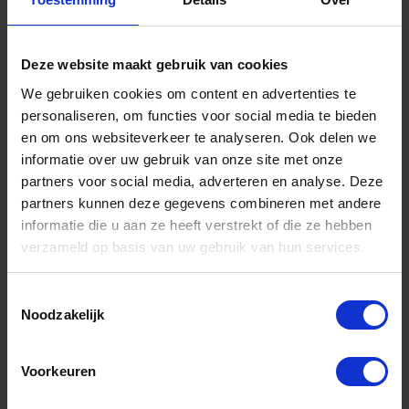
Niet op voorraad, levertijd 1 tot meerdere werkdagen
Gtin: 8714140207374
Artikelnummer merk: 0534.300.0120
Deze website maakt gebruik van cookies
Prijs per 1 Stuk
We gebruiken cookies om content en advertenties te
€ 3,10 incl. BTW
personaliseren, om functies voor social media te bieden
en om ons websiteverkeer te analyseren. Ook delen we
-
+
informatie over uw gebruik van onze site met onze
partners voor social media, adverteren en analyse. Deze
Stuk
partners kunnen deze gegevens combineren met andere
informatie die u aan ze heeft verstrekt of die ze hebben
Bestel nu!
verzameld op basis van uw gebruik van hun services.
Toestemmingsselectie
Noodzakelijk
Voorkeuren