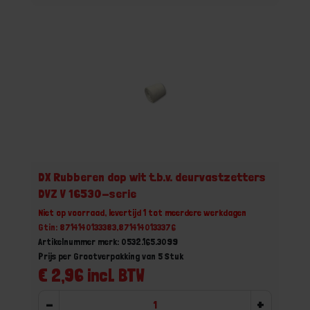
DX Rubberen dop wit t.b.v. deurvastzetters
DVZ V 16530-serie
Niet op voorraad, levertijd 1 tot meerdere werkdagen
Gtin: 8714140133383,8714140133376
Artikelnummer merk: 0532.165.3099
Prijs per Grootverpakking van 5 Stuk
€ 2,96 incl. BTW
-
+