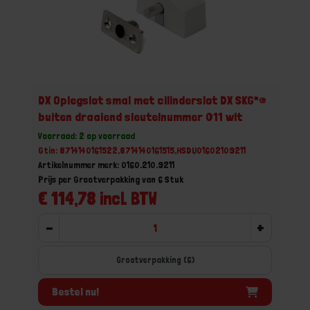
DX Oplegslot smal met cilinderslot DX SKG*®
buiten draaiend sleutelnummer 011 wit
Voorraad: 2 op voorraad
Gtin: 8714140161522,8714140161515,HSDU01602109211
Artikelnummer merk: 0160.210.9211
Prijs per Grootverpakking van 6 Stuk
€ 114,78 incl. BTW
-
+
Grootverpakking (6)
Bestel nu!