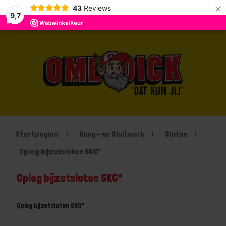
×
43
Reviews
9,7
Startpagina
Hang- en Sluitwerk
Sloten
Opleg bijzetsloten SKG*
Opleg bijzetsloten SKG*
Opleg bijzetsloten SKG*