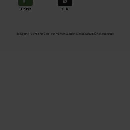
Riverty
Billie
Copyright ; 2026 Ome Dick . Alle rechten voorbehouden
Powered by
nopCommerce