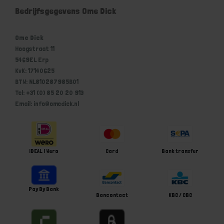
Bedrijfsgegevens Ome Dick
Ome Dick
Hoogstraat 11
5469EL Erp
KvK: 17140625
BTW: NL810287985B01
Tel: +31 (0) 85 20 20 913
Email: info@omedick.nl
iDEAL | Wero
Card
Bank transfer
Pay By Bank
Bancontact
KBC / CBC