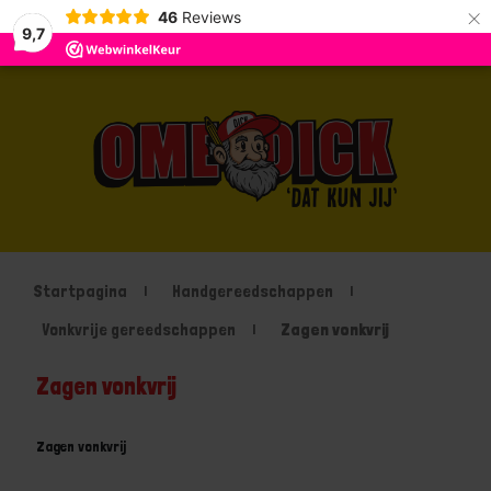
×
46
Reviews
9,7
Startpagina
Handgereedschappen
Vonkvrije gereedschappen
Zagen vonkvrij
Zagen vonkvrij
Zagen vonkvrij