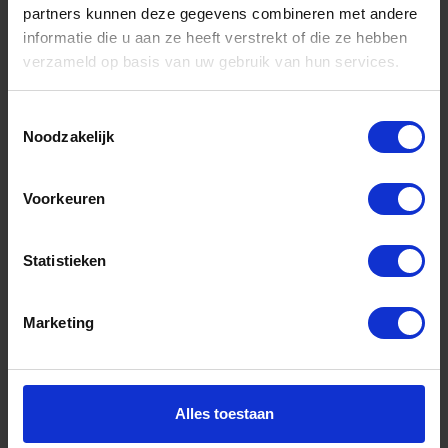
partners kunnen deze gegevens combineren met andere
informatie die u aan ze heeft verstrekt of die ze hebben
Informatie
verzameld op basis van uw gebruik van hun services.
Sitemap
Algemene voorwaarden Ome Dick
Toestemmingsselectie
Noodzakelijk
Over Ome Dick
Klachtenregeling Ome Dick
Voorkeuren
Retouren & Garantie Ome Dick
Statistieken
Privacyverklaring Ome Dick
Contact
Marketing
Klantenservice
Klantenservice Ome Dick
Alles toestaan
Mijn account