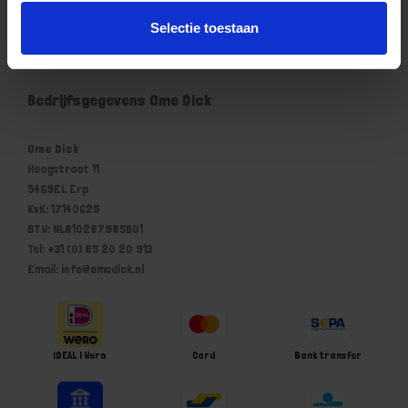
Mijn account
Selectie toestaan
Winkelwagen
Bedrijfsgegevens Ome Dick
Ome Dick
Hoogstraat 11
5469EL Erp
KvK: 17140625
BTW: NL810287985B01
Tel: +31 (0) 85 20 20 913
Email: info@omedick.nl
iDEAL | Wero
Card
Bank transfer