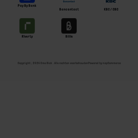
Pay By Bank
Bancontact
KBC / CBC
Riverty
Billie
Copyright ; 2026 Ome Dick . Alle rechten voorbehouden
Powered by
nopCommerce