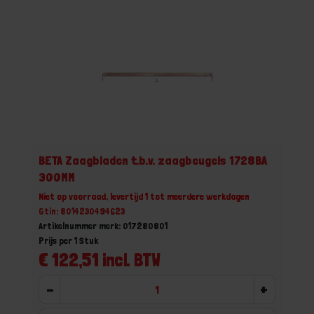
BETA Zaagbladen t.b.v. zaagbeugels 1728BA
300MM
Niet op voorraad, levertijd 1 tot meerdere werkdagen
Gtin: 8014230494623
Artikelnummer merk: 017280801
Prijs per 1 Stuk
€ 122,51 incl. BTW
-
+