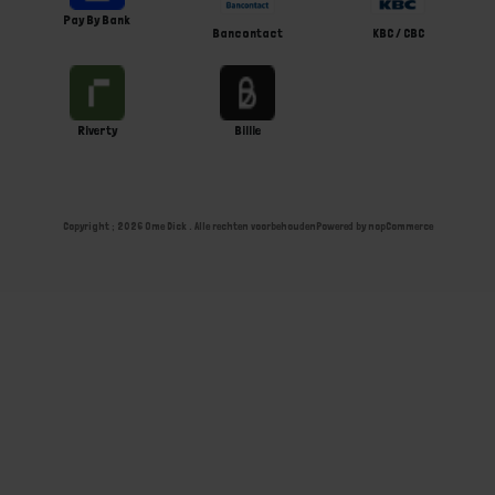
Pay By Bank
Bancontact
KBC / CBC
Riverty
Billie
Copyright ; 2026 Ome Dick . Alle rechten voorbehouden
Powered by
nopCommerce