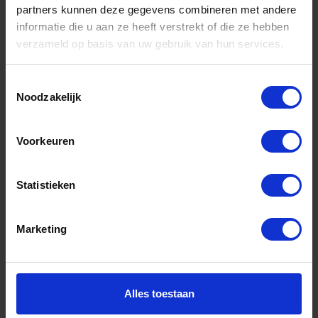
partners kunnen deze gegevens combineren met andere
informatie die u aan ze heeft verstrekt of die ze hebben
Informatie
verzameld op basis van uw gebruik van hun services.
Sitemap
Algemene voorwaarden Ome Dick
Toestemmingsselectie
Noodzakelijk
Over Ome Dick
Klachtenregeling Ome Dick
Voorkeuren
Retouren & Garantie Ome Dick
Statistieken
Privacyverklaring Ome Dick
Contact
Marketing
Klantenservice
Klantenservice Ome Dick
Alles toestaan
Mijn account