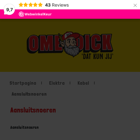
×
43
Reviews
9,7
Startpagina
Elektra
Kabel
Aansluitsnoeren
Aansluitsnoeren
Aansluitsnoeren