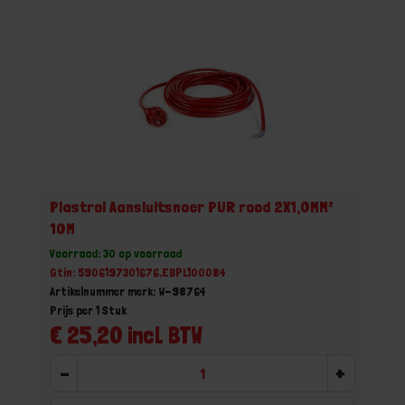
Plastrol Aansluitsnoer PUR rood 2X1,0MM²
10M
Voorraad: 30 op voorraad
Gtin: 5906197301676,EBPL100084
Artikelnummer merk: W-98764
Prijs per 1 Stuk
€ 25,20 incl. BTW
-
+