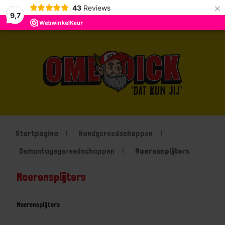
×
43
Reviews
9,7
Startpagina
Handgereedschappen
Demontagegereedschappen
Moerensplijters
Moerensplijters
Moerensplijters