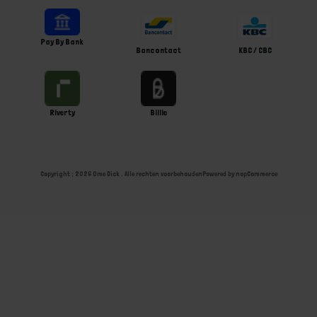
Pay By Bank
Bancontact
KBC / CBC
Riverty
Billie
Copyright ; 2026 Ome Dick . Alle rechten voorbehouden
Powered by
nopCommerce