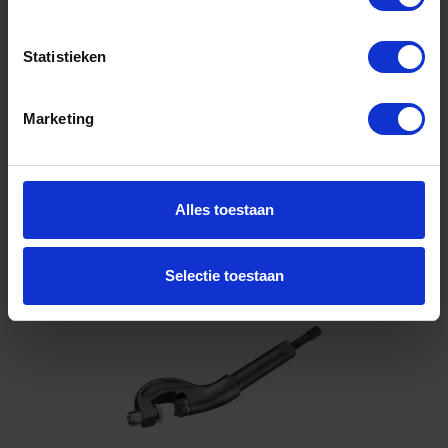
Gtin: 4036976125665,HGTE2018586
Artikelnummer merk: 2018586
Prijs per 1 Stuk
Statistieken
€ 34,29 incl. BTW
Marketing
-
+
Stuk
Alles toestaan
Bestel nu!
Selectie toestaan