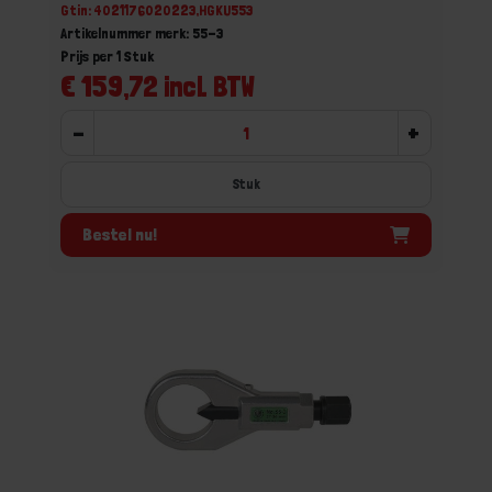
Gtin: 4021176020223,HGKU553
Artikelnummer merk: 55-3
Prijs per 1 Stuk
€ 159,72 incl. BTW
-
+
Stuk
Bestel nu!