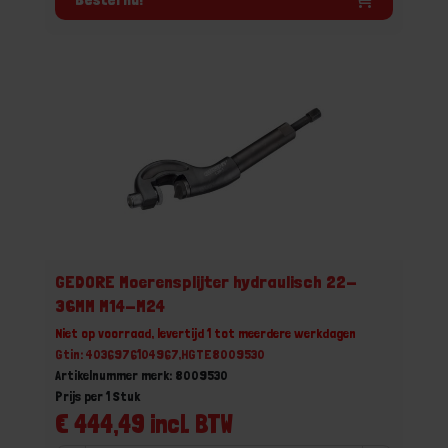
GEDORE Moerensplijter hydraulisch 22-
36MM M14-M24
Niet op voorraad, levertijd 1 tot meerdere werkdagen
Gtin: 4036976104967,HGTE8009530
Artikelnummer merk: 8009530
Prijs per 1 Stuk
€ 444,49 incl. BTW