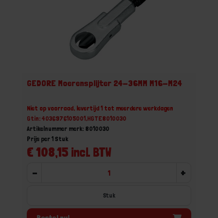
GEDORE Moerensplijter 24-36MM M16-M24
Niet op voorraad, levertijd 1 tot meerdere werkdagen
Gtin: 4036976105001,HGTE8010030
Artikelnummer merk: 8010030
Prijs per 1 Stuk
€ 108,15 incl. BTW
-
+
Stuk
Bestel nu!