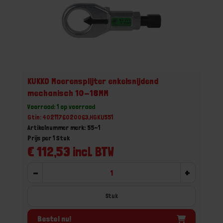
KUKKO Moerensplijter enkelsnijdend
mechanisch 10-18MM
Voorraad: 1 op voorraad
Gtin: 4021176020063,HGKU551
Artikelnummer merk: 55-1
Prijs per 1 Stuk
€ 112,53 incl. BTW
-
+
Stuk
Bestel nu!