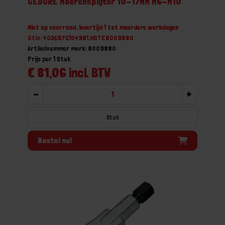
GEDORE Moerensplijter 10-17MM M6-M10
Niet op voorraad, levertijd 1 tot meerdere werkdagen
Gtin: 4036976104981,HGTE8009880
Artikelnummer merk: 8009880
Prijs per 1 Stuk
€ 81,06 incl. BTW
-
+
Stuk
Bestel nu!