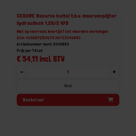
GEDORE Reserve beitel t.b.v. moerensplijter
hydraulisch 1.26/2 HYD
Niet op voorraad, levertijd 1 tot meerdere werkdagen
Gtin: 4036976125672,HGTE2043920
Artikelnummer merk: 2043920
Prijs per 1 Stuk
€ 54,11 incl. BTW
-
+
Stuk
Bestel nu!