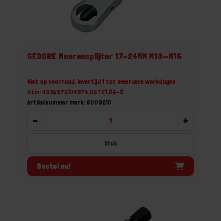
GEDORE Moerensplijter 17-24MM M10-M16
Niet op voorraad, levertijd 1 tot meerdere werkdagen
Gtin: 4036976104974,HGTE1.26-2
Artikelnummer merk: 8009610
-
+
Stuk
Bestel nu!