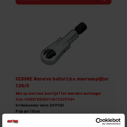
GEDORE Reserve beitel t.b.v. moerensplijter
1.26/3
Niet op voorraad, levertijd 1 tot meerdere werkdagen
Gtin: 4036976123807,HGTE2017024
Artikelnummer merk: 2017024
Prijs per 1 Stuk
€ 34,29 incl. BTW