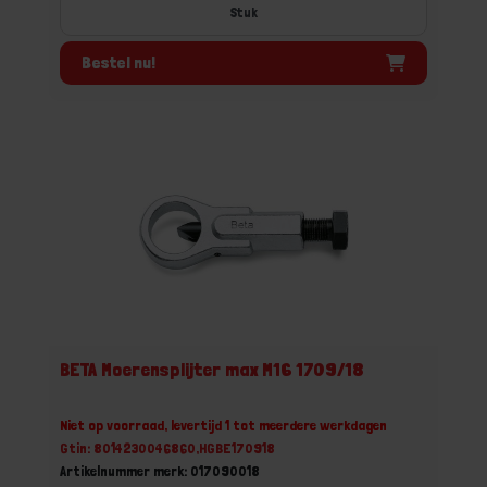
Stuk
Bestel nu!
BETA Moerensplijter max M16 1709/18
Niet op voorraad, levertijd 1 tot meerdere werkdagen
Gtin: 8014230046860,HGBE170918
Artikelnummer merk: 017090018