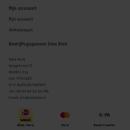
Mijn account
Mijn account
Winkelwagen
Bedrijfsgegevens Ome Dick
Ome Dick
Hoogstraat 11
5469EL Erp
KvK: 17140625
BTW: NL810287985B01
Tel: +31 (0) 85 20 20 913
Email: info@omedick.nl
iDEAL | Wero
Card
Bank transfer