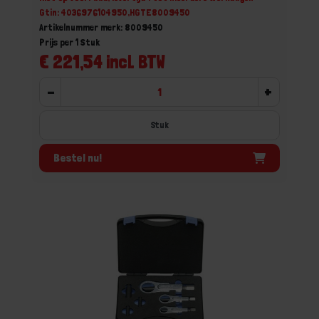
Gtin: 4036976104950,HGTE8009450
Artikelnummer merk: 8009450
Prijs per 1 Stuk
€ 221,54 incl. BTW
-
+
Stuk
Bestel nu!