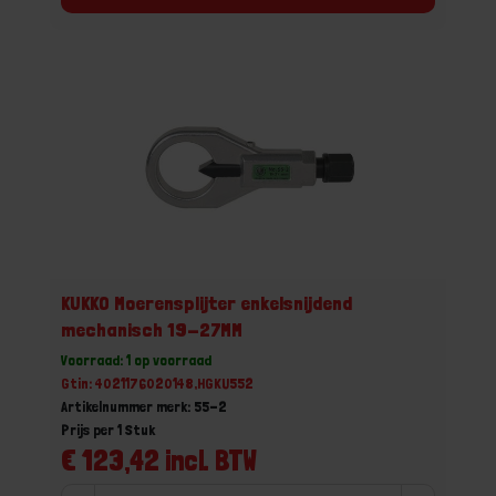
KUKKO Moerensplijter enkelsnijdend
mechanisch 19-27MM
Voorraad: 1 op voorraad
Gtin: 4021176020148,HGKU552
Artikelnummer merk: 55-2
Prijs per 1 Stuk
€ 123,42 incl. BTW