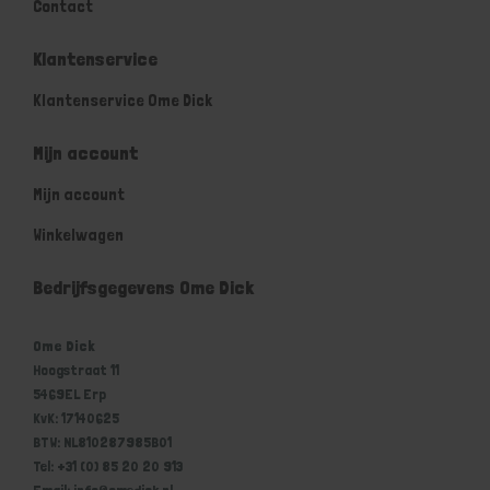
Contact
Klantenservice
Klantenservice Ome Dick
Mijn account
Mijn account
Winkelwagen
Bedrijfsgegevens Ome Dick
Ome Dick
Hoogstraat 11
5469EL Erp
KvK: 17140625
BTW: NL810287985B01
Tel: +31 (0) 85 20 20 913
Email: info@omedick.nl