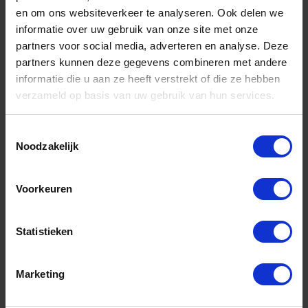
en om ons websiteverkeer te analyseren. Ook delen we
informatie over uw gebruik van onze site met onze
KELFORT Gevelplaatschroef RVSA2 BZ stomp
partners voor social media, adverteren en analyse. Deze
6,3X19MM
partners kunnen deze gegevens combineren met andere
Niet op voorraad, levertijd 1 tot meerdere werkdagen
informatie die u aan ze heeft verstrekt of die ze hebben
Gtin: 8714678257117,BMKE5525711
verzameld op basis van uw gebruik van hun services.
Artikelnummer merk: 5525711
Prijs per 1 Stuk
€ 0,31 incl. BTW
Toestemmingsselectie
Noodzakelijk
-
+
Voorkeuren
Bestel nu!
Statistieken
Marketing