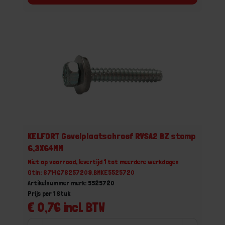
KELFORT Gevelplaatschroef RVSA2 BZ stomp
6,3X64MM
Niet op voorraad, levertijd 1 tot meerdere werkdagen
Gtin: 8714678257209,BMKE5525720
Artikelnummer merk: 5525720
Prijs per 1 Stuk
€ 0,76 incl. BTW