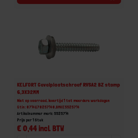
KELFORT Gevelplaatschroef RVSA2 BZ stomp
6,3X32MM
Niet op voorraad, levertijd 1 tot meerdere werkdagen
Gtin: 8714678257148,BMKE5525714
Artikelnummer merk: 5525714
Prijs per 1 Stuk
€ 0,44 incl. BTW