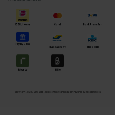
iDEAL | Wero
Card
Bank transfer
Pay By Bank
Bancontact
KBC / CBC
Riverty
Billie
Copyright ; 2026 Ome Dick . Alle rechten voorbehouden
Powered by
nopCommerce