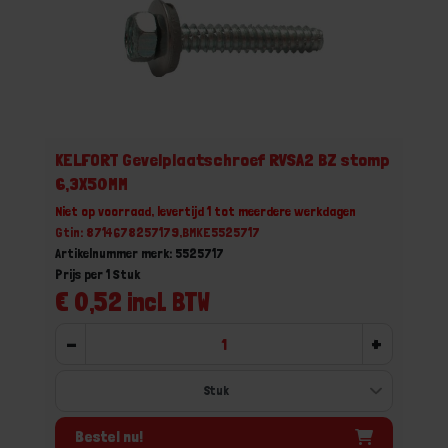
KELFORT Gevelplaatschroef RVSA2 BZ stomp
6,3X50MM
Niet op voorraad, levertijd 1 tot meerdere werkdagen
Gtin: 8714678257179,BMKE5525717
Artikelnummer merk: 5525717
Prijs per 1 Stuk
€ 0,52 incl. BTW
-
+
Bestel nu!