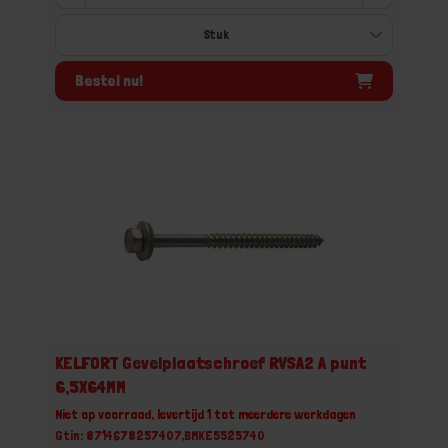
Bestel nu!
KELFORT Gevelplaatschroef RVSA2 A punt
6,5X64MM
Niet op voorraad, levertijd 1 tot meerdere werkdagen
Gtin: 8714678257407,BMKE5525740