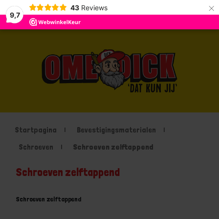
×
43
Reviews
9,7
Startpagina
Bevestigingsmaterialen
Schroeven
Schroeven zelftappend
Schroeven zelftappend
Schroeven zelftappend