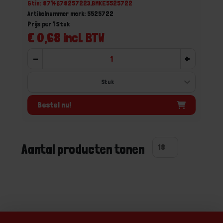
Gtin: 8714678257223,BMKE5525722
Artikelnummer merk: 5525722
Prijs per 1 Stuk
€ 0,68 incl. BTW
-
+
Bestel nu!
Aantal producten tonen