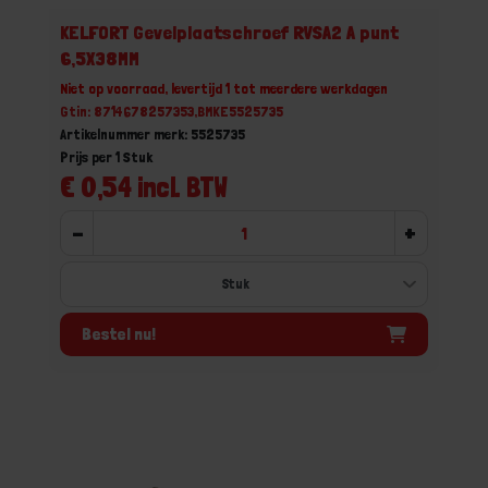
KELFORT Gevelplaatschroef RVSA2 A punt
6,5X38MM
Niet op voorraad, levertijd 1 tot meerdere werkdagen
Gtin: 8714678257353,BMKE5525735
Artikelnummer merk: 5525735
Prijs per 1 Stuk
€ 0,54 incl. BTW
-
+
Bestel nu!