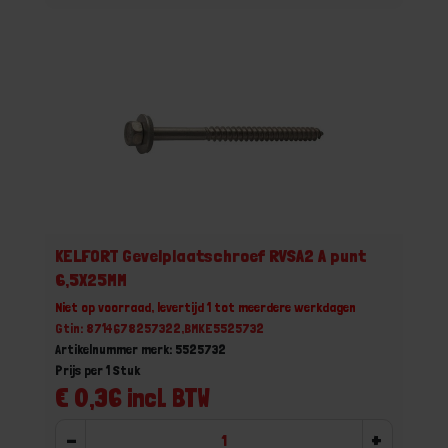
KELFORT Gevelplaatschroef RVSA2 A punt
6,5X25MM
Niet op voorraad, levertijd 1 tot meerdere werkdagen
Gtin: 8714678257322,BMKE5525732
Artikelnummer merk: 5525732
Prijs per 1 Stuk
€ 0,36 incl. BTW
-
+