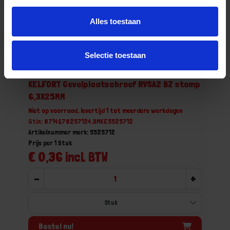
Alles toestaan
Selectie toestaan
KELFORT Gevelplaatschroef RVSA2 BZ stomp
6,3X25MM
Niet op voorraad, levertijd 1 tot meerdere werkdagen
Gtin: 8714678257124,BMKE5525712
Artikelnummer merk: 5525712
Prijs per 1 Stuk
€ 0,36 incl. BTW
-
+
Bestel nu!