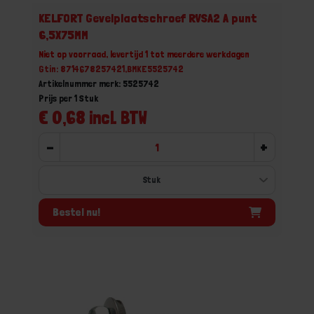
KELFORT Gevelplaatschroef RVSA2 A punt
6,5X75MM
Niet op voorraad, levertijd 1 tot meerdere werkdagen
Gtin: 8714678257421,BMKE5525742
Artikelnummer merk: 5525742
Prijs per 1 Stuk
€ 0,68 incl. BTW
-
+
Bestel nu!