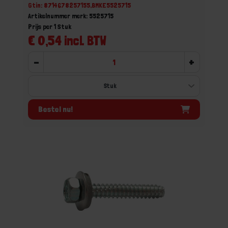
Gtin: 8714678257155,BMKE5525715
Artikelnummer merk: 5525715
Prijs per 1 Stuk
€ 0,54 incl. BTW
-
+
Bestel nu!