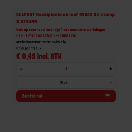
KELFORT Gevelplaatschroef RVSA2 BZ stomp
6,3X45MM
Niet op voorraad, levertijd 1 tot meerdere werkdagen
Gtin: 8714678257162,BMKE5525716
Artikelnummer merk: 5525716
Prijs per 1 Stuk
€ 0,49 incl. BTW
-
+
Bestel nu!