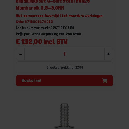
Blindklinkbout Q-Bolt staal M8X25
klembereik 0,5-3,0MM
Niet op voorraad, levertijd 1 tot meerdere werkdagen
Gtin: 8718009670682
Artikelnummer merk: 02ST10F08131
Prijs per Grootverpakking van 250 Stuk
€ 132,00 incl. BTW
-
+
Grootverpakking (250)
Bestel nu!