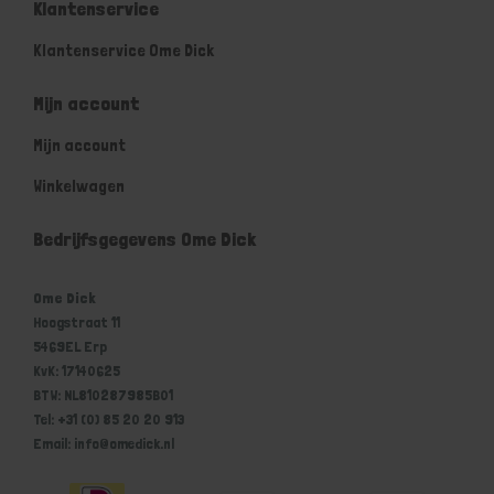
Klantenservice
Klantenservice Ome Dick
Mijn account
Mijn account
Winkelwagen
Bedrijfsgegevens Ome Dick
Ome Dick
Hoogstraat 11
5469EL Erp
KvK: 17140625
BTW: NL810287985B01
Tel: +31 (0) 85 20 20 913
Email: info@omedick.nl