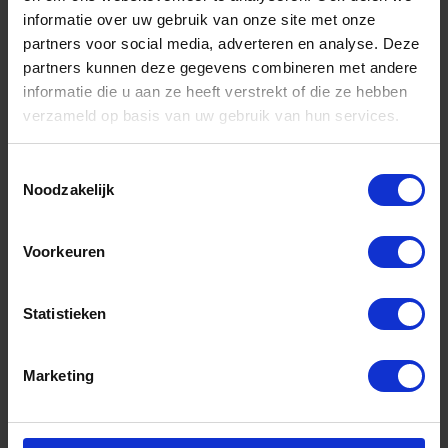
informatie over uw gebruik van onze site met onze
partners voor social media, adverteren en analyse. Deze
partners kunnen deze gegevens combineren met andere
informatie die u aan ze heeft verstrekt of die ze hebben
verzameld op basis van uw gebruik van hun services.
Toestemmingsselectie
Noodzakelijk
Blindklinkbout Q-Bolt staal M6X25
klembereik 0,5-3,0MM
Voorkeuren
Niet op voorraad, levertijd 1 tot meerdere werkdagen
Gtin: 8718009670675
Statistieken
Artikelnummer merk: 02ST10F06131
Prijs per Grootverpakking van 250 Stuk
€ 103,03 incl. BTW
Marketing
-
+