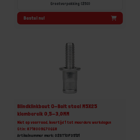
Grootverpakking (250)
Bestel nu!
Blindklinkbout Q-Bolt staal M5X25
klembereik 0,5-3,0MM
Niet op voorraad, levertijd 1 tot meerdere werkdagen
Gtin: 8718009670668
Artikelnummer merk: 02ST10F05131