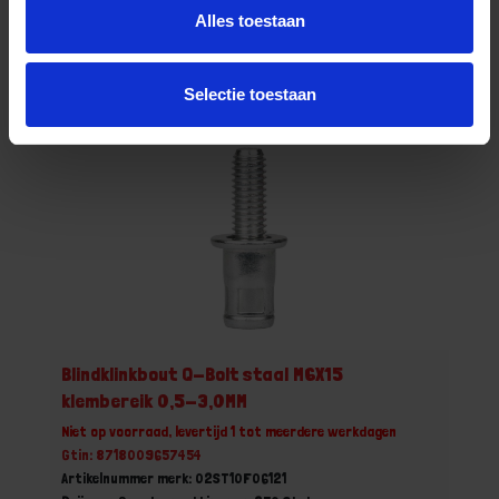
Grootverpakking (250)
Alles toestaan
Bestel nu!
Selectie toestaan
Blindklinkbout Q-Bolt staal M6X15
klembereik 0,5-3,0MM
Niet op voorraad, levertijd 1 tot meerdere werkdagen
Gtin: 8718009657454
Artikelnummer merk: 02ST10F06121