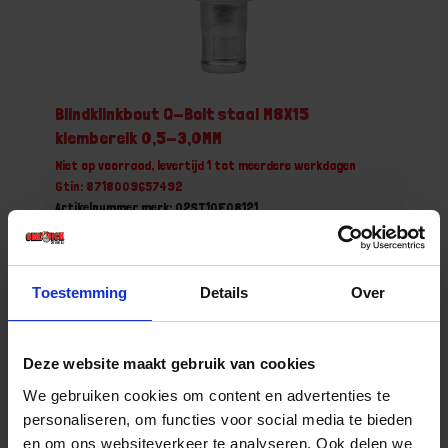
Blindklinkbout Q-Bolt staal M8X15
klembereik 0,5-3,0MM
Niet op voorraad, levertijd 1 tot meerdere werkdagen
Gtin: 8718009657492
Artikelnummer merk: 02ST10F08121
Prijs per Grootverpakking van 250 Stuk
€ 132,00 incl. BTW
Toestemming
Details
Over
-
+
Grootverpakking (250)
Deze website maakt gebruik van cookies
Bestel nu!
We gebruiken cookies om content en advertenties te
personaliseren, om functies voor social media te bieden
en om ons websiteverkeer te analyseren. Ook delen we