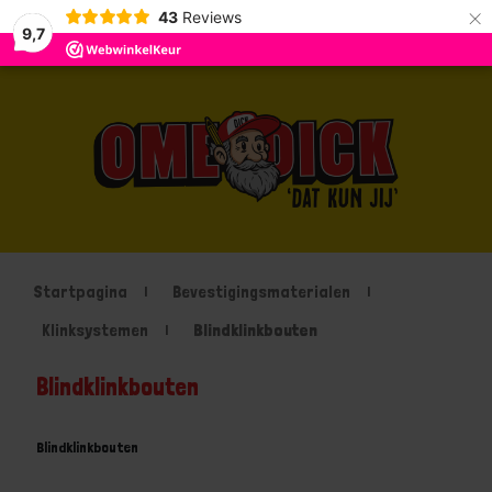
×
43
Reviews
9,7
Startpagina
Bevestigingsmaterialen
Klinksystemen
Blindklinkbouten
Blindklinkbouten
Blindklinkbouten