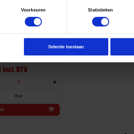
Voorkeuren
Statistieken
rstandhouder RVS
aiend SKG
aad, levertijd 1 tot meerdere
Selectie toestaan
78052439,HSOX1219761
r merk: 1219761
uk
 incl. BTW
+
Stuk
u!