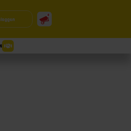
0
nloggen
N