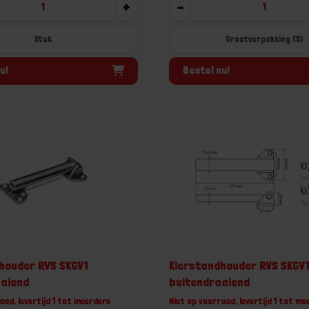
+
-
Stuk
Grootverpakking (5)
u!
Bestel nu!
houder RVS SKGV1
Kierstandhouder RVS SKGV
aaiend
buitendraaiend
aad, levertijd 1 tot meerdere
Niet op voorraad, levertijd 1 tot me