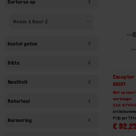
Sorteren op
Aantal gaten
Dikte
Exceptor 
Kwaliteit
SKGV1
Niet op voorr
werkdagen
Materiaal
Gtin: 871414
Artikelnumme
Prijs per 1 St
Normering
€ 92,25