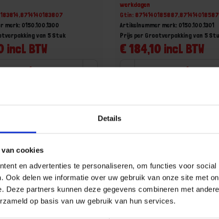
werkdagen
0183814,8714140183807
Gtin: 8714140185887,87141401858
r merk: 0150.100.1300
Artikelnummer merk: 0150.100.1301
ootverpakking van 5 Stuk
Prijs per Grootverpakking van 5 St
0 incl. BTW
€ 184,10 incl. BTW
+
-
Grootverpakking (5)
Grootverpakking (5)
u!
Bestel nu!
Details
 van cookies
ent en advertenties te personaliseren, om functies voor social
. Ook delen we informatie over uw gebruik van onze site met on
e. Deze partners kunnen deze gegevens combineren met andere i
erzameld op basis van uw gebruik van hun services.