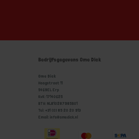
Bedrijfsgegevens Ome Dick
Ome Dick
Hoogstraat 11
5469EL Erp
KvK: 17140625
BTW: NL810287985B01
Tel: +31 (0) 85 20 20 913
Email: info@omedick.nl