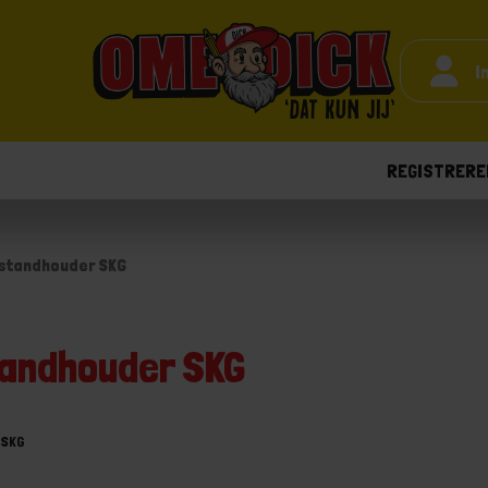
I
REGISTRERE
rstandhouder SKG
tandhouder SKG
 SKG