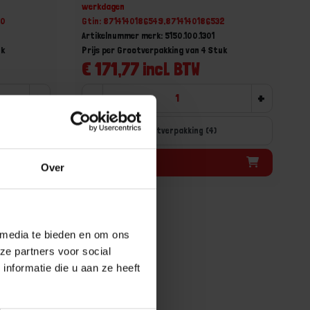
werkdagen
70
Gtin: 8714140186549,8714140186532
Artikelnummer merk: 5150.100.1301
uk
Prijs per Grootverpakking van 4 Stuk
€ 171,77 incl. BTW
+
-
+
Grootverpakking (4)
Bestel nu!
Over
 media te bieden en om ons
ze partners voor social
nformatie die u aan ze heeft