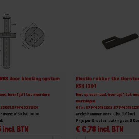
RVS door blocking system
Fixatie rubber tbv kierst
KSH 1301
aad, levertijd 1 tot meerdere
Niet op voorraad, levertijd 1 tot me
werkdagen
0231331,8714140231324
Gtin: 8714140186662,871414018665
r merk: 0150.150.0000
Artikelnummer merk: 0150.101.1301
uk
Prijs per Grootverpakking van 5 St
 incl. BTW
€ 6,78 incl. BTW