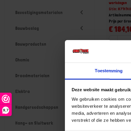
werkdagen
Gtin: 871414
Bevestigingsmaterialen
Artikelnumme
Prijs per Gr
€ 184,1
Bouwbeslag
-
Bouwproducten
Chemie
Bestel n
Toestemming
Draadmaterialen
Deze website maakt gebruik
Elektra
We gebruiken cookies om cont
websiteverkeer te analyseren
Handgereedschappen
9,7
media, adverteren en analys
verstrekt of die ze hebben v
Hang- en Sluitwerk