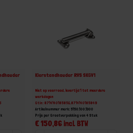
andhouder
Kierstandhouder RVS SKGV1
erdere
Niet op voorraad, levertijd 1 tot meerdere
werkdagen
5
Gtin: 8714140185856,8714140185849
Artikelnummer merk: 5150.100.1300
uk
Prijs per Grootverpakking van 4 Stuk
€ 150,86 incl. BTW