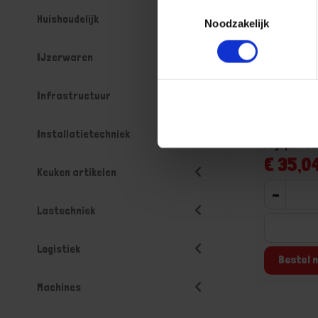
Toestemmingsselectie
Huishoudelijk
Noodzakelijk
OXLOC Kie
IJzerwaren
binnendra
Niet op voorr
Infrastructuur
werkdagen
Gtin: 87146
Artikelnumme
Installatietechniek
Prijs per 1 St
€ 35,04
Keuken artikelen
-
Lastechniek
Logistiek
Bestel n
Machines